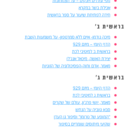
מפי עוללים ויונקים – על הצמחונות
אכילת בשר במקרא
חידה לפתיחת שיעור על ספר בראשית
בראשית ב'
מיכה גודמן- איים ללא סמרטפון- על משמעות השבת
הדף היומי – מיזם 929
בראשית ב למיטיבי לכת
יצירת האשה, מיכאל אנג'לו
מאמר, אדם וחוה-הפסיכולוגיה של הזוגיות
בראשית ג'
הדף היומי – מיזם 929
בראשית ג למיטיבי לכת
מאמר, יושי פרג'ון, עולם של שקרים
סבא טוביה על הנחש
"המופע של טרומן" וסיפור גן העדן
שקיעי מיתוסים שומריים בסיפור