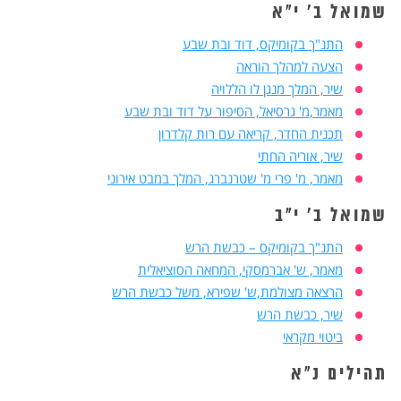
שמואל ב' י"א
התנ"ך בקומיקס, דוד ובת שבע
הצעה למהלך הוראה
שיר, המלך מנגן לו הללויה
מאמר,מ' גרסיאל, הסיפור על דוד ובת שבע
תכנית החדר, קריאה עם רות קלדרון
שיר, אוריה החתי
מאמר, מ' פרי מ' שטרנברג, המלך במבט אירוני
שמואל ב' י"ב
התנ"ך בקומיקס – כבשת הרש
מאמר, ש' אברמסקי, המחאה הסוציאלית
הרצאה מצולמת,ש' שפירא, משל כבשת הרש
שיר, כבשת הרש
ביטוי מקראי
תהילים נ"א