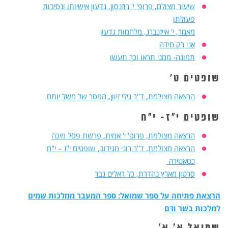
שיעור מצולם, פרופ' י' רוזנסון, גדעון אישיותו ונסיבות
פעולתו
מאמר, י' אייזנברג, מלחמות גדעון
אני רק חידה
תמונה- ממני תראו וכך תעשו
שופטים ט'
הרצאה מצולמת, ד"ר גילי זיוון, המסר של משל יותם
שופטים י"ז- י"ח
הרצאה מצולמת, פרופ' י' אמית, פרשת פסל מיכה
הרצאה מצולמת, ד"ר רוני מגידוב, שופטים י"ז – י"ח
כסאטירה
סרטון מארץ נהדרת, כל דאלים גבר
הרצאת פתיחה על ספר שמואל: ספר המעבר ממלכות שמים
למלכות בשר ודם