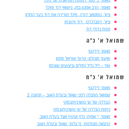
מאמר, הרב אמנון בזק, נישואי דוד ומיכל
ציור, גוסטאב דורה, מיכל מורידה את דוד בעד החלון
ציור, רמברנדט, דוד ויהונתן
מפת נדודי דוד
שמואל א' כ"ה
מאמר דידקטי
שיעור מצולם- פרופ' אוריאל סימון
שיר – ליל גליל (מילים וביצועים שונים)
שמואל א' כ"ח
מאמר דידקטי
שמואל מתגלה לפני שאול ובעלת האוב – תמונה 2
הבלדה של ש' טשרניחובסקי
ניתוח הבלדה של ש' טשרניחובסקי
מאמר, י' אמית, גלוי ועקיף אצל בעלת האוב
הרצאה מצולמת, פ' גלפז, שאול ובעלת האוב