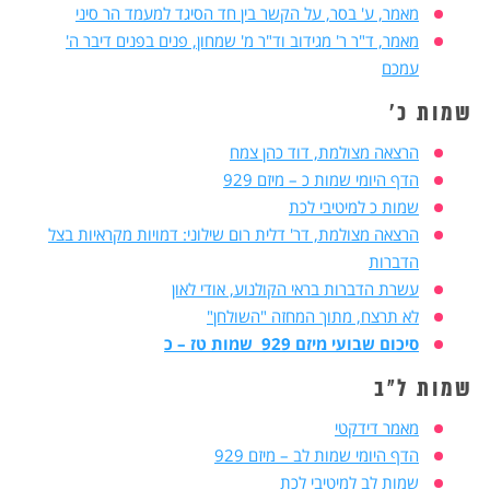
מאמר, ע' בסר, על הקשר בין חד הסיגד למעמד הר סיני
מאמר, ד"ר ר' מגידוב וד"ר מ' שמחון, פנים בפנים דיבר ה'
עמכם
שמות כ'
הרצאה מצולמת, דוד כהן צמח
הדף היומי שמות כ – מיזם 929
שמות כ למיטיבי לכת
הרצאה מצולמת, דר' דלית רום שילוני: דמויות מקראיות בצל
הדברות
עשרת הדברות בראי הקולנוע, אודי לאון
לא תרצח, מתוך המחזה "השולחן"
סיכום שבועי מיזם 929 שמות טז – כ
שמות ל"ב
מאמר דידקטי
הדף היומי שמות לב – מיזם 929
שמות לב למיטיבי לכת