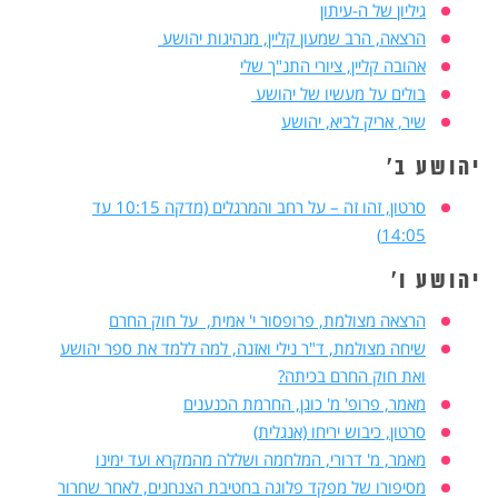
גיליון של ה-עיתון
הרצאה, הרב שמעון קליין, מנהיגות יהושע
אהובה קליין, ציורי התנ"ך שלי
בולים על מעשיו של יהושע
שיר, אריק לביא, יהושע
יהושע ב'
סרטון, זהו זה – על רחב והמרגלים (מדקה 10:15 עד
14:05)
יהושע ו'
הרצאה מצולמת, פרופסור י' אמית, על חוק החרם
שיחה מצולמת, ד"ר נילי ואזנה, למה ללמד את ספר יהושע
ואת חוק החרם בכיתה?
מאמר, פרופ' מ' כוגן, החרמת הכנענים
סרטון, כיבוש יריחו (אנגלית)
מאמר, מ' דרורי, המלחמה ושללה מהמקרא ועד ימינו
מסיפורו של מפקד פלוגה בחטיבת הצנחנים, לאחר שחרור