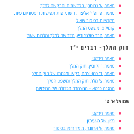
מאמר, א' גרוסמן, הפלשתים והבקשה למלך
מאמר, פרופ' י' אליצור, השתקפות תפישות היסטוריוגרפיות
מקראיות בסיפור שאול
קומיקס, משפט המלך
מאמר, הרב סולטנוביץ, הדרישה למלך ומלכות שאול
חוק המלך- דברים י"ז
מאמר דידקטי
מאמר, י' זקוביץ, חוק המלך
מאמר, ד' כהן- צמח, רקעו ומגמתו של חוק המלך
מאמר, צ' מלר, חוק המלך ומשפט המלך
המגנה כרטא – ההצהרה הגדולה של החירויות
שמואל א' ט'
מאמר דידקטי
גליון של ה-עיתון
מאמר, א' ארוונה, מימד הזמן בסיפור