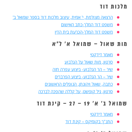
מלכות דוד
הרצאה מצולמת, י' אמית, עיצוב מלכות דוד בספר שמואל ב'
משפט דוד המלך-כתב האישום
משפט דוד המלך-הכרעת בית הדין
מות שאול – שמואל א' ל"א
מאמר דידקטי
סרטון, מות שאול על הגלבוע
שיר – הר הגלבוע- ביצוע עפרה חזה
שיר – הר הגלבוע- ביצוע הפרברים
כתבה, שאול ויהונתן, הנופלים הראשונים
סרטון, גיל קופשט, על קללה שהפכה לברכה
שמואל ב' א' 19 – 27 – קינת דוד
מאמר דידקטי
התנ"ך בקומיקס – קינת דוד