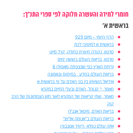
חומרי למידה והעשרה חלוקה לפי ספרי התנ"ך:
בראשית א'
הדף היומי – מיזם 929
בראשית א למיטיבי לכת
סרטון, נקודה חיוורת כחולה, קרל סייגן
סרטון, בריאת העולם בששה ימים
זריחת הארץ כפי שנצפתה מאפולו 8
בריאת העולם במדע , במיתוס ובאמונה
אידיאל השיוויון בין בני האדם על פי בראשית א
מאמר, י' קנוהל, האדם ובעלי החיים במקרא
מאמר, שתי קריאות של המקרא לאור חזון הצמחונות של הרב
קוק
בריאת האדם, מיכאל אנג'לו
בריאת העולם ב"אנומה אליש"
איזה עולם נפלא -דיוויד אטנבורו