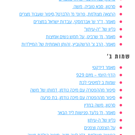
סרטון, סבא טוביה, משה
הרצאה מצולמת, פרופ' מ' הלברטל,סיפור שעבוד מצרים
מאמר, ד"ר ש' אברמסקי, עבדות ישראל במצרים
גליון של "ה-עיתון"
מאמר, מ' שרביט, על חמש נשים אמיצות
מאמר, הרב צ' הרשקוביץ, זהותן האמתית של המיילדות
שמות ב'
מאמר דידקטי
הדף היומי – מיזם 929
שמות ב למיטיבי לכת
סיפור מההפטרה עם מיכה גודמן, דמותו של משה
סיפור מההפטרה עם מיכה גודמן, בת פרעה
סרטון, משה במדין
מאמר, ח' גלעד,פגישות ליד הבאר
גליון של ה-עיתון
על הצפנה וצפנים
הרצאה מצולמת, ד"ר לאה מזור, סיפור הולדת משה