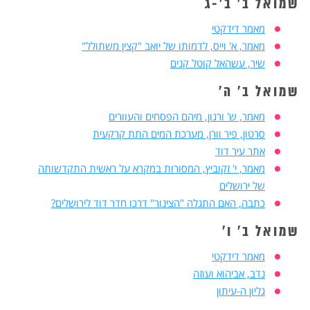
שמואל ב' ב'-ג
מאמר דידקטי
מאמר, א' וייס, לדמותו של יואב "קצין משתולל"
שיר, עשהאל קוטל קנים
שמואל ב' ה'
מאמר, ש' ורגון, מיהם הפסחים והעוורים
סרטון, פיר וורן, מערכת המים התת קרקעית
אתר עיר דוד
מאמר, י' זקוביץ, המסורות במקרא על ראשית התקדשותה
של ירושלים
כתבה, האם התגלה "הצינור" דרכו חדר דוד לירושלים?
שמואל ב' ו'
מאמר דידקטי
נדב, אביהוא ועוזה
גליון ה-עיתון