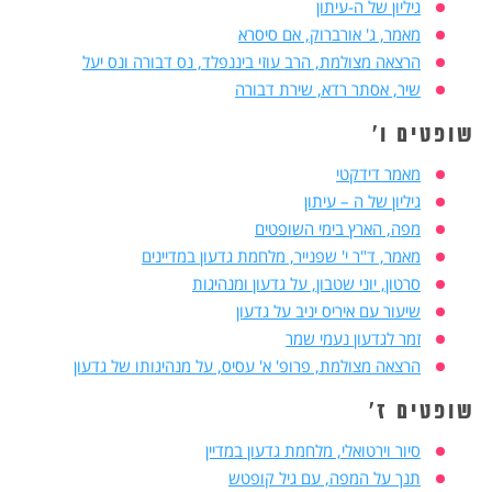
גיליון של ה-עיתון
מאמר, ג' אורברוק, אם סיסרא
הרצאה מצולמת, הרב עוזי ביננפלד, נס דבורה ונס יעל
שיר, אסתר רדא, שירת דבורה
שופטים ו'
מאמר דידקטי
גיליון של ה – עיתון
מפה, הארץ בימי השופטים
מאמר, ד"ר י' שפנייר, מלחמת גדעון במדיינים
סרטון, יוני שטבון, על גדעון ומנהיגות
שיעור עם איריס יניב על גדעון
זמר לגדעון נעמי שמר
הרצאה מצולמת, פרופ' א' עסיס, על מנהיגותו של גדעון
שופטים ז'
סיור וירטואלי, מלחמת גדעון במדיין
תנך על המפה, עם גיל קופטש