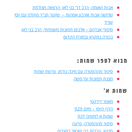
אבות האומה- הרב דר' בני לאו -הרצאה מצולמת
שלושה אבות וארבע אמהות – שיעור תנ"ך מוקלט עם יוסי
שריד
סיפורי אברהם – אלבום תמונות משפחתי, הרב בני לאו
בכורה במקרא ובמזרח הקדום
מבוא לספר שמות:
סיפור מההפטרה עם מיכה גודמן, פרשת שמות
מצגת תמונות על משה
שמות א'
מאמר דידקטי
הדף היומי – מיזם 929
שמות א למיטיבי לכת
סיפור מההפטרה, פרעה
סרטון, עבדות בני ישראל במצרים