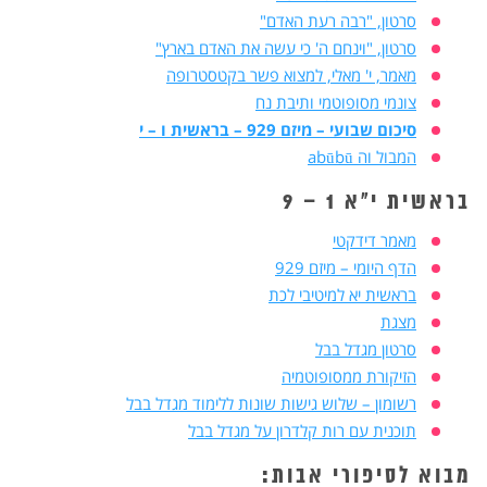
סרטון, "רבה רעת האדם"
סרטון, "וינחם ה' כי עשה את האדם בארץ"
מאמר, י' מאלי, למצוא פשר בקטסטרופה
צונמי מסופוטמי ותיבת נח
סיכום שבועי – מיזם 929 – בראשית ו – י
המבול וה abūbū
בראשית י"א 1 – 9
מאמר דידקטי
הדף היומי – מיזם 929
בראשית יא למיטיבי לכת
מצגת
סרטון מגדל בבל
הזיקורת ממסופוטמיה
רשומון – שלוש גישות שונות ללימוד מגדל בבל
תוכנית עם רות קלדרון על מגדל בבל
מבוא לסיפורי אבות: