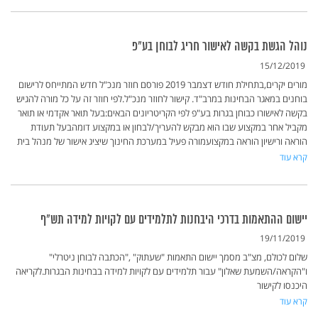
נוהל הגשת בקשה לאישור חריג לבוחן בע"פ
15/12/2019
מורים יקרים,בתחילת חודש דצמבר 2019 פורסם חוזר מנכ"ל חדש המתייחס לרישום
בוחנים במאגר הבחינות במרב"ד. קישור לחוזר מנכ"ל.לפי חוזר זה על כל מורה להגיש
בקשה לאישורו כבוחן בגרות בע"פ לפי הקריטריונים הבאים:בעל תואר אקדמי או תואר
מקביל אחר במקצוע שבו הוא מבקש להעריך/לבחון או במקצוע דומהבעל תעודת
הוראה ורישיון הוראה במקצועמורה פעיל במערכת החינוך שיציג אישור של מנהל בית
קרא עוד
יישום ההתאמות בדרכי היבחנות לתלמידים עם לקויות למידה תש"ף
19/11/2019
שלום לכולם, מצ"ב מסמך יישום התאמות "שעתוק" ,"הכתבה לבוחן ניטרלי"
ו"הקראה/השמעת שאלון" עבור תלמידים עם לקויות למידה בבחינות הבגרות.לקריאה
היכנסו לקישור
קרא עוד