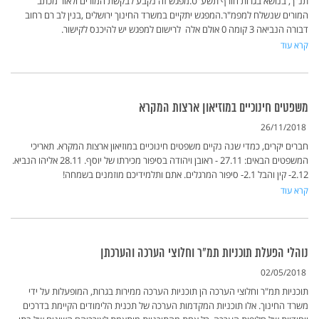
תנ"ך, בנושא בגרות חורף תשע"ט.מפגש זה נקבע לבקשת המורים ולאור מכתב
המורים שנשלח למפמ"ר.המפגש יתקיים במשרד החינוך ירושלים ,בנין לב רם רחוב
דבורה הנביאה 3 קומה 0 אולם אלה לרישום למפגש יש להיכנס לקישור.
קרא עוד
משפטים חינוכיים במוזיאון ארצות המקרא
26/11/2018
חברים יקרים, כמדי שנה נקיים משפטים חינוכיים במוזיאון ארצות המקרא. תאריכי
המשפטים הבאים: 27.11 - ראובן ויהודה בסיפור מכירתו של יוסף. 28.11 אליהו הנביא.
2.12- קין והבל 2.1- סיפור המרגלים. אתם ותלמידיכם מוזמנים בשמחה!
קרא עוד
נוהלי הפעלת תוכניות תמ"ר וחלוצי הערכה והערכתן
02/05/2018
תוכניות תמ"ר וחלוצי הערכה הן תוכניות הערכה ממירות בגרות, המופעלות על ידי
משרד החינוך. אלו תוכניות המקדמות הערכה של תכנית הלימודים הקיימת בדרכים