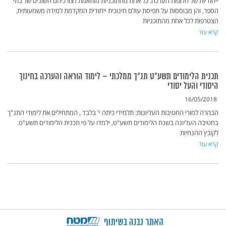
ייחודיות של חלופות הערכה. כל אחת מהתוכניות מותאמת לצורכיהם השונים של בתי
הספר, והן מבוססות על תפיסת עולם חינוכית ייחודית המקדמת למידה משמעותית.
הצטרפות לכל אחת מהתוכניות
קרא עוד
תכנית הלימודים תשע"ט תנ"ך ממלכתי – לימוד הוראה והערכה בחינוך
היסודי והעל יסודי
16/05/2018
הבהרה למורי החטיבות העליונות: תלמידי כיתה י' בלבד , המתחילים את לימודי התנ"ך
בחטיבה העליונה בשנת הלימודים תשע"ט, ילמדו על פי תכנית הלימודים תשע"ט.
לקובץ ההנחיות
קרא עוד