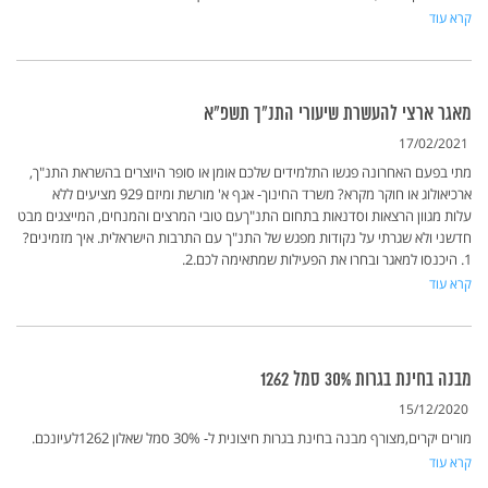
קרא עוד
מאגר ארצי להעשרת שיעורי התנ"ך תשפ"א
17/02/2021
מתי בפעם האחרונה פגשו התלמידים שלכם אומן או סופר היוצרים בהשראת התנ"ך,
ארכיאולוג או חוקר מקרא? משרד החינוך- אגף א' מורשת ומיזם 929 מציעים ללא
עלות מגוון הרצאות וסדנאות בתחום התנ"ךעם טובי המרצים והמנחים, המייצגים מבט
חדשני ולא שגרתי על נקודות מפגש של התנ"ך עם התרבות הישראלית. איך מזמינים?
1. היכנסו למאגר ובחרו את הפעילות שמתאימה לכם.2.
קרא עוד
מבנה בחינת בגרות 30% סמל 1262
15/12/2020
מורים יקרים,מצורף מבנה בחינת בגרות חיצונית ל- 30% סמל שאלון 1262לעיונכם.
קרא עוד