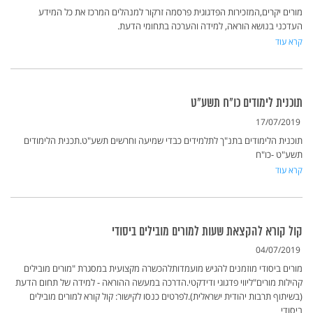
מורים יקרים,המזכירות הפדגוגית פרסמה זרקור למנהלים המרכז את כל המידע
העדכני בנושא הוראה, למידה והערכה בתחומי הדעת.
קרא עוד
תוכנית לימודים כו"ח תשע"ט
17/07/2019
תוכנית הלימודים בתנ"ך לתלמידים כבדי שמיעה וחרשים תשע"ט.‏‏‏‏תכנית הלימודים
תשע"ט -כו"ח
קרא עוד
קול קורא להקצאת שעות למורים מובילים ביסודי
04/07/2019
מורים ביסודי מוזמנים להגיש מועמדותלהכשרה מקצועית במסגרת "מורים מובילים
קהילות מורים"ליווי פדגוגי ודידקטי.הדרכה במעשה ההוראה - למידה של תחום הדעת
(בשיתוף תרבות יהודית ישראלית).לפרטים כנסו לקישור: קול קורא למורים מובילים
ביסודי