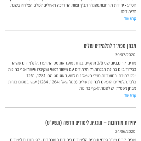
חט"ע - יחידות מורחבותמפמ"ר תנ"ך וצוות ההדרכה מאחלים לכולם הצלחה בשנת
הלימודים!
קרא עוד
מבחן מפמ"ר לתלמידים עולים
30/07/2020
מורים יקרים,ביום שני 3/8 תתקיים בגרות מועד אוגוסט המיועדת לתלמידים ששהו
בבידוד ביום בחינת הבגרות.רק תלמידים עם אישור רפואי ושקיבלו אישור אגף בחינות
יוכלו להיבחן במועד זה.סמלי השאלונים למועד אוגוסט הם: 1281, 1261
בלבד.תלמידים הזכאים לבחינת עולים (סמל שאלון 1264, 1284) יעשו במקום בגרות
מבחן מפמ״ר. יש לפנות לאגף בחינות
קרא עוד
יחידות מורחבות – תוכנית לימודים חדשה (תשע"ט)
24/06/2020
מורים יקרים,מצ"ב פרטי תוכנית הלימודים ביחידות המורחבות - לפי תוכנית לימודים