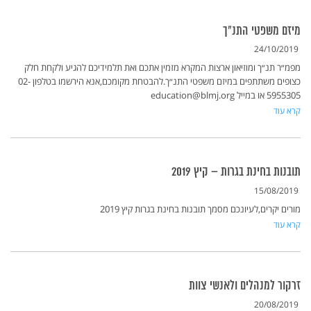
מיזם משפטי התנ"ך
24/10/2019
מפמ״ר תנ״ך ומוזיאון ארצות המקרא מזמין אתכם ואת תלמידיכם להגיע ולקחת חלק
כצופים משתתפים במיזם משפטי התנ״ך.להבטחת מקומכם,אנא הירשמו בטלפון 02-
5955305 או במייל education@blmj.org
קרא עוד
תובנות בחינת בגרות – קיץ 2019
15/08/2019
מורים יקרים,לעיונכם מסמך תובנות בחינת בגרות קיץ 2019
קרא עוד
זרקור למנהלים ולאנשי צוות
20/08/2019