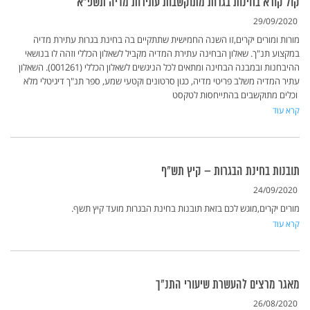
קול קורא בחינות בגרות מתוקשבות עתירות מדיה תשפ"א
29/09/2020
מורות ומורים יקרים,זו השנה החמישית שתתקיים בה בחינת בגרות עתירת מדיה
במקצוע תנ"ך. שאלון הבחינה עתירת המדיה מקביל לשאלון הכללי וזהה לו בנושאי
ההיבחנות ובמבנה הבחינה ומתאים לכל הניגשים לשאלון הכללי (001261). השאלון
עתיר המדיה משלב פריטי מדיה, כגון סרטונים וקטעי שמע, ספר תנ"ך דיגיטלי מלא
וכלים מתוקשבים בהתייחסות לטקסט
קרא עוד
תובנות בחינת הבגרות – קיץ תש"ף
24/09/2020
מורים יקרים,מוגש לכם בזאת תובנות בחינת הבגרות מועד קיץ תשף.
קרא עוד
מאגר מרצים להעשרת שיעורי התנ"ך
26/08/2020