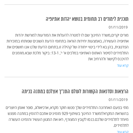
תוכנית לימודים רב תחומית בנושא יהדות אתיופיה
01/11/2019
מורים יקרים,משרד החינוך שם לו למטרה להעלות את המודעות למורשת יהדות
אתיופיה העשירה, באמצעות יחידות הוראה בתחומי הדעת השונים שפותחו במזכירות
הפדגוגית, בהן בא לידי ביטוי ייחודה של קהילה זו.בתחום הדעת שלנו אנו חושפים את
התלמידים לסיפור האתוס האתיופי במלכים א' י', 13-1: ביקור מלכת שבא.מוזמנים
להיכנס לקישור ולהרחיב את
קרא עוד
הרצאות וסדנאות הקשורות לעולם התנ"ך אצלכם במתנה בכיתה
01/11/2019
מתי בפעם האחרונה התלמידים שלך פגשו חוקר מקרא, ארכיאולוג, סופר ואומן היוצרים
בהשראת המקרא?!משרד החינוך בשיתוף 929 מזמינים אתכם להזמין במתנה מפגש
מיוחד לתלמידים שלכם.כנסו לקובץ המצורף, ראו את המגוון העשיר והזמינו העשרה
לתלמידים.
קרא עוד