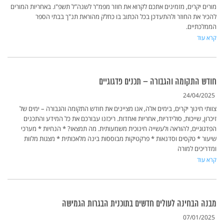
מורים יקרים, מזמינים אתכם לקרוא את חוזר מפמ"ר לשנה"ל תשפ"ו. באחריות המורים
להכיר את החוזר ולהתעדכן בכל הכתוב בו כחלק מהוראת תנ"ך בבתי הספר
הממלכתיים.
קרא עוד
חודש התקומה והגבורה – תכנים פדגוגיים
24/04/2025
צוותי חינוך יקרים, בימים אלה, אנו מציינים את חודש התקומה והגבורה – ימים של
זיכרון, שייכות, סולידריות, אחריות ואחדות. ריכזנו עבורכם את כל המידע והתכנים
הפדגוגיים, להוראה ולעשייה חינוכית משמעותית. מה תמצאו? * הנחיות * מערכי
שיעור * טקסים וסדנאות * פרקטיקות מבוססות בינה מלאכותית * מצגות מלוות
ומדריכים למורה
קרא עוד
מבנה הבחינה לעולים חדשים בתוכנית הבגרות הגמישה
07/01/2025