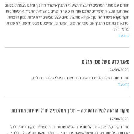
חוזרים עם מאגר המרצים להעשרת שיעורי התנ"ך-משרד החינוך ומיזם 929מתי בפעם
האחרונה פגשו התלמידים שלכם אומן או סופר היוצרים בהשראת התנ"ך, ארכיאולוג או
חוקר מקרא משרד החינוך: אגף א מורשת ומיזם 929 מציעים ללא עלות מגוון הרצאות
וסדנאות בתחום התנ"ך עם טובי המרצים והמנחים, המייצגים מבט חדשני ולא שגרתי
על נקודות
קרא עוד
מאגר סרטים של מכון מגלים
24/09/2020
מורים ומורות שלום,לפניכם מאגר הסרטים הדיגיטלי של מכון מגלים.
קרא עוד
מיקוד הוראה למידה והערכה – תנ"ך ממלכתי 2 יח"ל ויחידות מורחבות
17/08/2020
מורים יקרים,לקראת שנת הלימודים תשפ"א פורסמו חוזר מפמ"ר ומיקוד בתנ"ך לכל
שכבות הגיל.חוזר מפמ"ר תשפ"אמיקוד יסודי מיקוד חט"ב מיקוד חט"ע - 2 יח"למיקוד