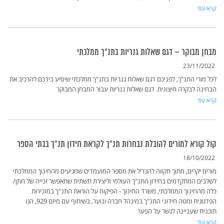
קרא עוד
מבחן מבוקר – דגם שאלות גנריות בתנ"ך ממלכתי
23/11/2022
לכל מורי התנ"ך, לפניכם דגם שאלות גנריות בתנ"ך ממלכתי שיסיע בידכם להרכיב את
הבחינה לבקרה חיצונית. דגם שאלות גנריות עבור המבחן המבוקר
קרא עוד
קול קורא למורים להובלת נבחרות תנ"ך לקראת חידון תנ"ך בבתי הספר
18/10/2022
מורים יקרים, מתוך תקווה להגדיל את מספר המועמדים שמגיעים מהחינוך הממלכתי
לשלבים המתקדמים בחידון התנ"ך העולמי וליצירת תשתית שתאפשר זכייה של חתן/
כלה מהחינוך הממלכתי, משרד החינוך - הפיקוח על הוראת התנ"ך במזכירות
הפדגוגית ומטה חידוני התנ"ך במינהל חברה ונוער, בשיתוף עם מיזם 929, הגו
תוכנית שעניינה לגשר על הפער
קרא עוד