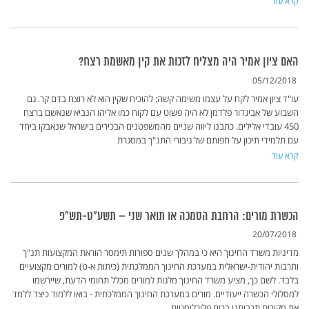
קרא עוד
האם ציון אמיר היה מצליח לזכות את קין מאשמת רצח?
05/12/2018
עו"ד ציון אמיר לקח על עצמו משימה קשה: להוכיח שקין הוא לא רוצח בדם קר. גם
השבוע של אביגדור פלדמן לא היה פשוט עם לקוח כמו אליהו הנביא שנאשם ברצח
450 עובדי אלילים. כתבנו ליווה שניים מהמשפטנים הבכירים בישראל שנאבקו ביחד
עם תלמידי תיכון על חפותם של גיבורי התנ"ך במסגרת
קרא עוד
הכשרת מורים: הרחבת הסמכה או תואר שני – תשע"ט-תש"פ
20/07/2018
מדיניות משרד החינוך היא כי במהלך שנים ספורות תימסר הוראת המקצועות תנ"ך
ותרבות יהודית-ישראלית במערכת החינוך הממלכתית (כיתות א-ט) למורים מקצועיים
בלבד. לשם כך, מציע משרד החינוך מלגות למורים מכלל תחומי הדעת, שיירשמו
למסלולי הכשרה ייעודיים. מורים במערכת החינוך הממלכתית - בואו ללמוד כיצד ללמד
את מקורות תרבותנו ברוח פלורליסטית,