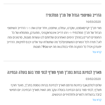
הדרייב השיתופי הגדול של תנ"ך ממלכתי‼️
16/03/2020
מורי תנ"ך יקריםאספנו, שקדנו, עמלנו, שיתפנו, ויחד יצרנו את✨✨ הדרייב השיתופי
הגדול של תנ"ך ממלכתי‼️✨✨זהו דרייב אינטראקטיבי, מתעדכן, ומתמלא של כל
החומרים לעי"ס.במהלך הימים האחרונים שלחתם לנו עשרות מצגות, סרטונים ומה
לא.? תודה לכל המורים המשתפים?כל מה שתשלחו עוד אלינו יכנס לתיקיות. הדרייב
יתעדכן ויגדל כל הזמן.זה תלוי בכולנו.אז מה יש שם❓? מצגות
קרא עוד
תאריך לבחינת בגרות בתנ"ך חורף תש"ף לבתי ספר בהם בוטלה הבחינה
03/02/2020
שלום לכולם,אגף בחינות פרסם תאריך לבחינת בגרות נוספת בתנ"ך, מועד חורף
תש"ף, לבתי ספר בהם הבחינה בוטלה עקב מזג האויר.תאריך הבחינה: יום חמישי
13/2.בהצלחה למורים ולתלמידים הניגשים.
קרא עוד