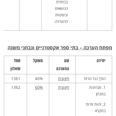
בבחירת
הנושאים
ובשיטות
ההערכה.
מפתח הערכה – בתי ספר אקסטרניים ונבחני משנה
יחידה
סוג
משקל
סמל
ההערכה
שאלון
הולך נגד הרוח
חיצונית
40%
1361
1. מנהיגות
חיצונית
60%
1362
במבחן
2. זהות וזרות
במקרא