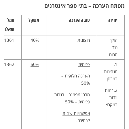
מפתח הערכה – בתי ספר אינטרנים
יחידה
סוג ההערכה
משקל
סמל
שאלון
הולך
חיצונית
40%
1361
נגד
הרוח
1.
פנימית
60%
1362
מנהיגות
הערכה חלופית –
במבחן
50%
2. זהות
מבחן מפמ"ר – בגרות
וזרות
פנימית – 50%
במקרא
אפשרויות שונות
לבחירה: