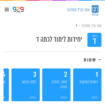
אתר תנ"ך ממלכתי
ד
כיתה
יחידות לימוד לכתה
ד
ד
שמות
4
3
2
1
ראשית השיעבוד
משה- הולדת
הסנה הבוער
שליח
מנהיג
שמות
שמות
שמות
שמות