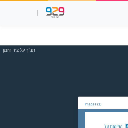
שאלות עמ"ר
תנך מלא
סרטוני למידה