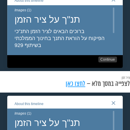
ציר זמן
לצפייה במסך מלא –
לחצו כאן