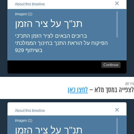
ציר זמן
לצפייה במסך מלא –
לחצו כאן