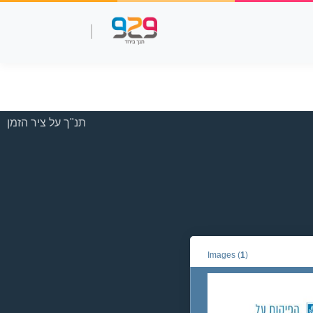
שאלות עמ"ר
תנך מלא
סרטוני למידה