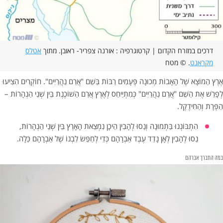
דרכים במזרח הקדום | קרטוגרפיה : אורנה צפריר- ראובן. מתוך
אטלס
מקראנט
. © מטח
אֶרֶץ הַמוֹצָא שֶׁל הָאָבוֹת מְכוּנָה פְּעָמִים רַבּוֹת בַּשֵׁם "אֲרַם נַהֲרַיִים". חוֹקְרִים הִצִיעוּ
לְפָרֵשׁ אֶת הַשֵׁם "אֲרַם נַהֲרַיִים" כְּמִתְיַיחֵס לְאֶרֶץ אֲרַם הַשׁוֹכֶנֶת בֵּין שְׁנֵי הַנְהָרוֹת –
הַפְּרָת וְהַחִידֶקֶל.
הִתְבּוֹנְנוּ בַּתְמוּנָה וְנַסוּ לְהָבִין הֵיכָן נִמְצֵאת הָאָרֶץ בֵּין שְׁנֵי הַנְהָרוֹת,
נַסוּ לְהָבִין לְאָן נָדַד עֶבֶד אַבְרָהָם כְּדֵי לְחַפֵּשׂ לִבְנוֹ שֶׁל אַבְרָהָם כַּלָה.
במה התברך אברהם