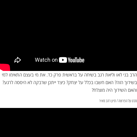
הרב בני לאו וליאת רגב בשיחה על בראשית פרק כד. את מי בעצם התאימו למי
בשידוך הזה? האם חשבו בכלל על יצחק? כיצד ייתכן שרבקה לא היססה לרגע?
והאם השידוך היה מוצלח?
מבט על הפרשה / סיון רהב מאיר