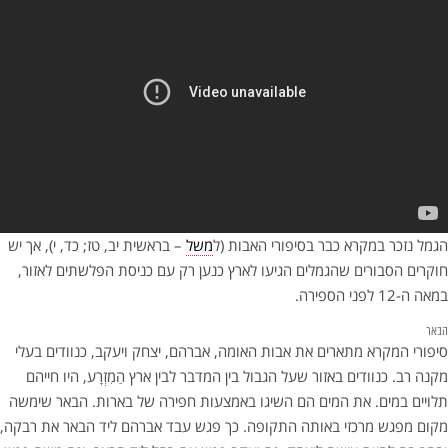
הגמל נזכר במקרא כבר בסיפורי האבות (ל
משל
– בראשית יב, טז; כד, י), אך יש
חוקרים הסבורים שהגמלים הגיעו לארץ כנען רק עם כניסת הפלשתים לאזור,
במאה ה-12 לפני הספירה.
הבאר
סיפורי המקרא מתארים את אבות האומה, אברהם, יצחק ויעקב, כנוודים בעלי
מקנה רב. כנוודים באזור שעל הגבול בין המדבר לבין ארץ הַמִזְרָע, היו חייהם
תלויים במים. את המים הם השיגו באמצעות חפירה של בארות. הבאר שימשה
מקום מפגש מרכזי באותה התקופה. כך פגש עבד אברהם ליד הבאר את רבקה,