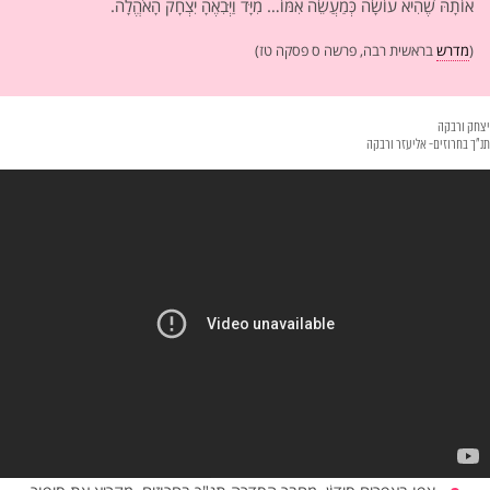
אוֹתָהּ שֶׁהִיא עוֹשָׂה כְּמַעֲשֵׂה אִמּוֹ… מִיָּד וַיְּבִאֶהָ יִצְחָק הָאֹהֱלָה.
(
מדרש
בראשית רבה, פרשה ס פסקה טז)
יצחק ורבקה
תנ"ך בחרוזים- אליעזר ורבקה