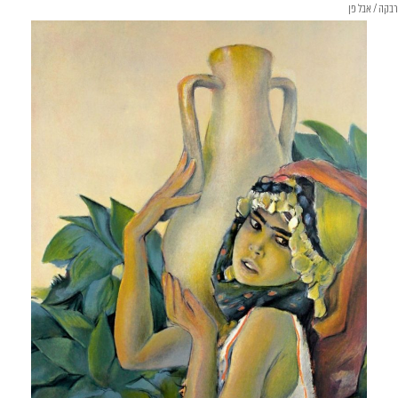
רבקה / אבל פן