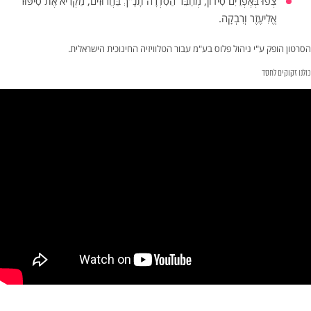
צְפוּ בְּאֶפְרַיִם סִידוֹן, מְחַבֵּר הַסִדְרָה תָנָ"ךְ בַּחֲרוּזִים, מַקְרִיא אֶת סִיפּוּר
אֱלִיעֶזֶר וְרִבְקָה.
הסרטון הופק ע"י ניהול פלוס בע"מ עבור הטלוויזיה החינוכית הישראלית.
כולנו זקוקים לחסד