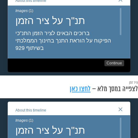
ציר זמן
לצפייה במסך מלא –
לחצו כאן