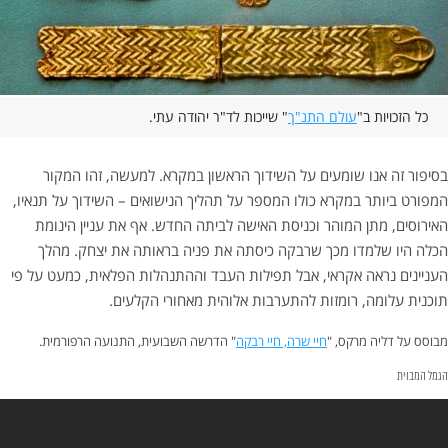
כל הזכויות ב"
עולם התנ"ך
" שייכות לד"ר יהודה עתי.
בסיפור זה אנו שומעים על השידוך הראשון במקרא. למעשה, זהו המקור
המפורט ביותר במקרא כולו המספר על תהליך הנישואים – השידוך על תנאיו,
האירוסים, מתן המוהר וכניסת האישה לביתה החדש. אף את עניין הינומת
הכלה היו שלמדו מכך שרבקה כיסתה את פניה בראותה את יצחק. מהלך
העניינים נראה אקראי, אבל תפילות העבד וההתנהלות הפלאית, כמעט על פי
תוכנית עלומה, רומזות להתערבות אלוהית מאחורי הקלעים.
מבוסס על דליה מרקס, "
חיי שרה, חיי רבקה
" הדרשה השבועית, התנועה הרפורמית.
הגמל המבוית