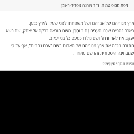
מפת מסופוטמיה. ד"ר אורנה צפריר-ראובן
ארץ מגוריהם של אברהם ושל משפחתו לפני שעלו לארץ כנען.
בארם נהריים שכנו הערים נָחוֹר וחָרָן. משם הובאה רבקה אל יצחק, שם נשא
יעקב את לאה ורחל ושם נולדו כמעט כל בני יעקב.
התורה מכנה את ארץ מגוריהם של האבות בשם "ארם נהריים", אף על פי
שמבחינה היסטורית זהו שם מאוחר.
אליעזר ורבקה / לוין קיפניס