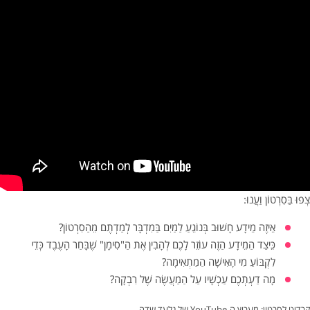
צְפוּ בַּסִרְטוֹן וַעֲנוּ:
אֵיזֶה מֵידָע חָשׁוּב בְּנוֹגֵעַ לַמַיִם בַּמִדְבָּר לְמַדְתֶם מֵהַסִרְטוֹן?
כֵּיצַד הַמֵידָע הַזֶה עוֹזֵר לָכֶם לְהָבִין אֶת הַ"סִימָן" שֶׁבָּחַר הָעֶבֶד כְּדֵי
לִקְבּוֹעַ מִי הָאִישָׁה הַמַתְאִימָה?
מָה דַעְתְכֶם עַכְשָׁיו עַל הַמַעֲשֶׂה שֶׁל רִבְקָה?
קרדיט לסרטון: מערוץ ה-YouTube של גלעד שדה.