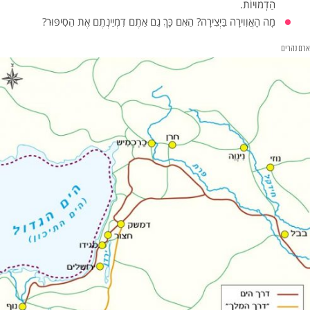
הַדְמוּיוֹת.
מָה הָאֲוִוירָה בַּיְצִירָה? הַאִם כָּךְ גַם אַתֶם דִמְיַינְתֶם אֶת הַסִיפּוּר?
ארם נהרים