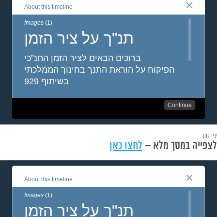
ציר זמן
לצפייה במסך מלא –
לחצו כאן