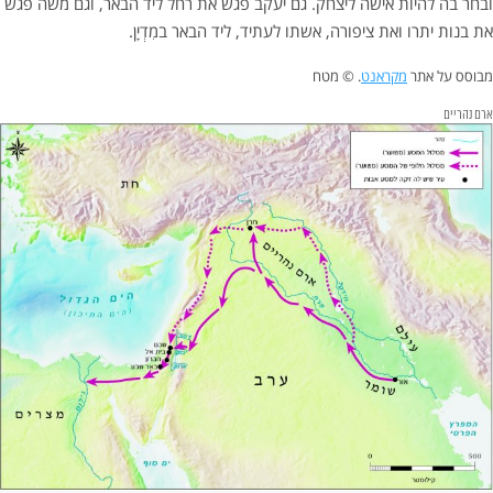
ובחר בה להיות אישה ליצחק. גם יעקב פגש את רחל ליד הבאר, וגם משה פגש
את בנות יתרו ואת ציפורה, אשתו לעתיד, ליד הבאר במִדְיָן.
מבוסס על אתר
מקראנט
. © מטח
ארם נהריים