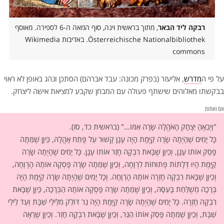
רבקה ליד הבאר
, מתוך בראשית וינה, סוף המאה ה-6 לספירה. מאוסף
Österreichische Nationalbibliothek. באדיבות Wikimedia
commons
על פי ה
מדרש
, אליעזר (בפרק מכונה: עבד אברהם) הסתכן ונהג באופן לא ראוי
בבקשתו מאלוהים שישתף פעולה עם המבחן שקבע למציאת אישה ליצחק.
אם ואחות
"וַיְבִאֶהָ יִצְחָק הָאֹהֱלָה שָׂרָה אִמּוֹ…" (בראשית כד, סז).
כָּל יָמִים שֶׁהָיְתָה שָׂרָה קַיֶּמֶת הָיָה עָנָן קָשׁוּר עַל פֶּתַח אָהֳלָהּ, כֵּיוָן שֶׁמֵּתָה
פָּסַק אוֹתוֹ עָנָן, וְכֵיוָן שֶׁבָּאת רִבְקָה חָזַר אוֹתוֹ עָנָן. כָּל יָמִים שֶׁהָיְתָה שָׂרָה
קַיֶּמֶת הָיוּ דְּלָתוֹת פְּתוּחוֹת לִרְוָחָה, וְכֵיוָן שֶׁמֵּתָה שָׂרָה פָּסְקָה אוֹתָהּ הָרְוָחָה,
וְכֵיוָן שֶׁבָּאת רִבְקָה חָזְרָה אוֹתָהּ הָרְוָחָה. וְכָל יָמִים שֶׁהָיְתָה שָׂרָה קַיֶּמֶת הָיָה
בְּרָכָה מְשֻׁלַּחַת בָּעִסָּה, וְכֵיוָן שֶׁמֵּתָה שָׂרָה פָּסְקָה אוֹתָהּ הַבְּרָכָה, כֵּיוָן שֶׁבָּאת
רִבְקָה חָזְרָה. כָּל יָמִים שֶׁהָיְתָה שָׂרָה קַיֶּמֶת הָיָה נֵר דּוֹלֵק מִלֵּילֵי שַׁבָּת וְעַד לֵילֵי
שַׁבָּת, וְכֵיוָן שֶׁמֵּתָה פָּסַק אוֹתוֹ הַנֵּר, וְכֵיוָן שֶׁבָּאת רִבְקָה חָזַר. וְכֵיוָן שֶׁרָאָה