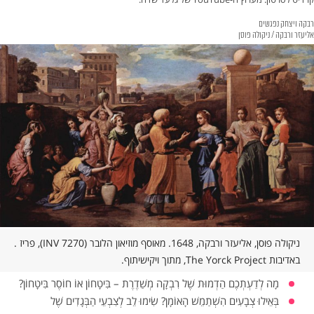
רבקה ויצחק נפגשים
אליעזר ורבקה / ניקולה פוסן
ניקולה פוסן, אליעזר ורבקה, 1648. מאוסף מוזיאון הלובר (INV 7270), פריז .
באדיבות The Yorck Project, מתוך ויקישיתוף.
מָה לְדַעְתְכֶם הַדְמוּת שֶׁל רִבְקָה מְשַׁדֶרֶת – בִּיטָחוֹן אוֹ חוֹסֶר בִּיטָחוֹן?
בְּאֵילוּ צְבָעִים הִשְׁתַמֵשׁ הָאוֹמָן? שִׂימוּ לֵב לְצִבְעֵי הַבְּגָדִים שֶׁל