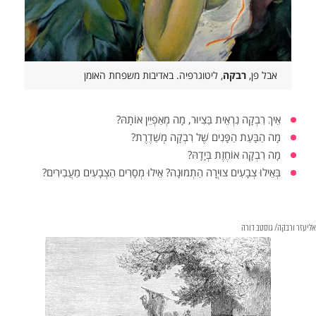
אבל פן,
רבקה
, ליטוגרפיה. באדיבות משפחת האומן
אֵיךְ רִבְקָה נִרְאֵית בַּצִיוּר, מָה מְאַפְיֵין אוֹתָהּ?
מָה הַבָּעַת הַפָּנִים שֶׁל רִבְקָה מְשַׁדֶרֶת?
מָה רִבְקָה אוֹחֶזֶת בְּיָדָהּ?
בְּאֵילוּ צְבָעִים צוּיְרָה הַתְמוּנָה? אֵילוּ מְסָרִים הַצְבָעִים מַעֲבִירִים?
אליעזר ורבקה/ גוסטב דורה