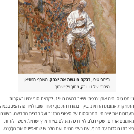
ג'יימס טיסו,
רבקה פוגשת את יצחק
, מאוסף המוזיאון
היהודי של ניו יורק, מתוך ויקישיתוף
ג'יימס טיסו היה אומן צרפתי שיצר במאה ה-19. לקראת סוף ימיו ובעקבות
התחזקות אמונתו הדתית, ביקר במזרח התיכון. לאחר שובו לאירופה הציג בכמה
תערוכות את יצירותיו המבוססות על סיפורי התנ"ך ועל הברית החדשה. בשונה
מאומנים אחרים, שכף רגלם לא דרכה מעולם באזור ארץ ישראל, אפשר לזהות
ביצירתו היכרות עם הנוף, עם בעלי החיים ועם הלבוש שמאפיינים את הלֶבַנְט.