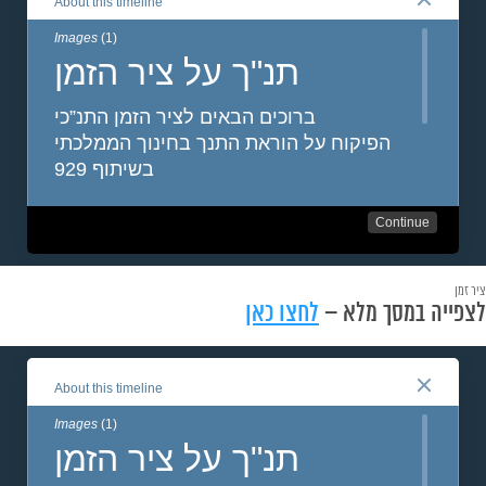
ציר זמן
לצפייה במסך מלא –
לחצו כאן