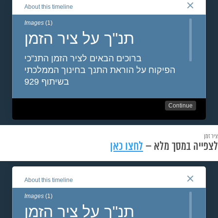
ציר זמן
לצפייה במסך מלא –
לחצו כאן