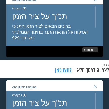
ציר זמן
לצפייה במסך מלא –
לחצו כאן