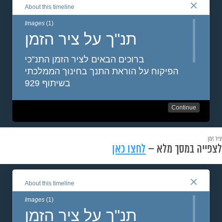
ציר זמן
לצפייה במסך מלא –
לחצו כאן