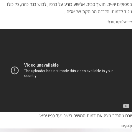
בפסוקים יא-יב. חושך סביב, אלישע כורע על ברכיו, לבוש בגד כהה, כל כולו
ניגוד לדמותו הלבנה הבוהקת של אליהו.
ציפייה לְשִׁיבַת הַמְבַשֵׂר
יורם טהרלב מציג את דמות המשיח בשיר "על כפיו יביא"
עלה קירח