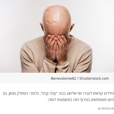
Benevolente82 / Shutterstock.com
הילדים קוראים לעברו של אלישע בבוז: "עֲלֵה קֵרֵחַ", כלומר: הסתלק מכאן. גם
היום משתמשים בצירוף הזה במשמעות דומה.
לא דובים ולא יער