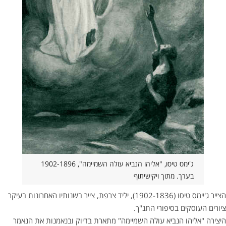
ג'ימס טיסו, "אליהו הנביא עולה השמיימה", 1902-1896
בערך. מתוך ויקישיתוף
הצייר ג'יימס טיסו (1902-1836), יליד צרפת, צייר בשנותיו האחרונות בעיקר
ציורים העוסקים בסיפורי התנ"ך.
היצירה "אליהו הנביא עולה השמיימה" מתארת בדיוק ובנאמנות את הנאמר