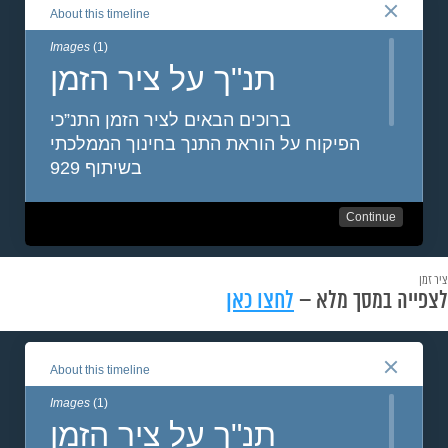
ציר זמן
לצפייה במסך מלא –
לחצו כאן