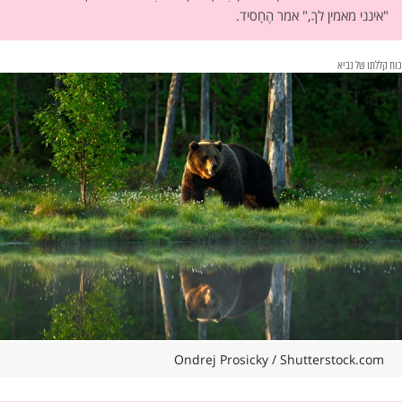
"אינני מאמין לךָ," אמר הֶחָסיד.
כוח קללתו של נביא
Ondrej Prosicky / Shutterstock.com