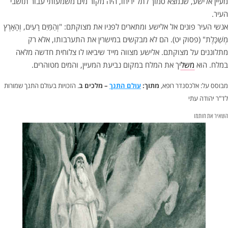
מעיין אלישע, שנמצא סמוך לתל יריחו, היה מקור מים משמעותי עבור תושבי
העיר.
אנשי העיר פונים אל אלישע ומתארים לפניו את מצוקתם: "וְהַמַּיִם רָעִים, וְהָאָרֶץ
מְשַׁכָּלֶת" (פסוק יט). הם לא מבקשים במישרין את התערבותו, אלא רק
מתלוננים על מצוקתם. אלישע מצווה מייד שיביאו לו צלוחית חדשה מלאה
במלח. הוא
משל
יך את המלח במקום נביעת המעיין, והמים מטוהרים.
מבוסס על: אלכסנדר רופא,
מתוך:
עולם התנך
– מלכים ב
. הזכויות בעולם התנך שמורות
לד"ר יהודה עתי
השאיר את חותמו