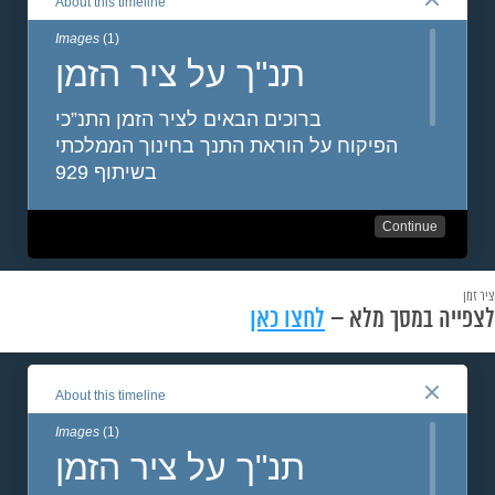
ציר זמן
לצפייה במסך מלא –
לחצו כאן