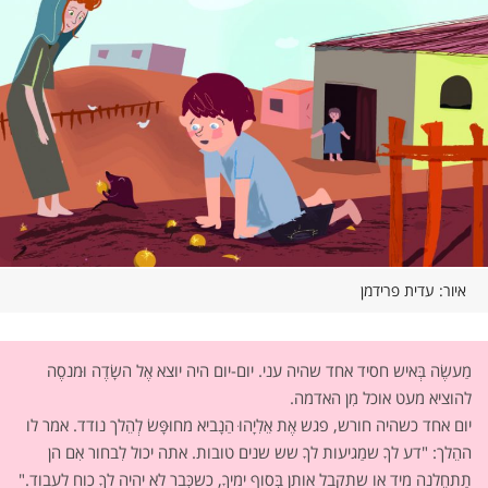
איור: עדית פרידמן
מַעשֶׂה בְּאיש חסיד אחד שהיה עני. יום-יום היה יוצא אֶל השָׂדֶה וּמנסֶה
להוציא מעט אוכל מִן האדמה.
יום אחד כשהיה חורש, פגש אֶת אֵלִיָהוּ הַנָביא מחוּפָּשׂ לְהֵלך נודד. אמר לו
ההֵלך: "דע לךָ שמַגיעות לךָ שש שנים טובות. אתה יכול לִבחור אִם הן
תַתחֵלנה מיד או שתקבל אותן בְּסוף ימיךָ, כשכְּבר לא יהיה לךָ כוח לעבוד."