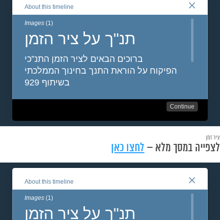
ציר זמן
לצפייה במסך מלא –
לחצו כאן