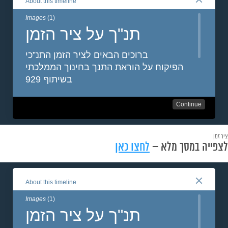
ציר זמן
לצפייה במסך מלא –
לחצו כאן