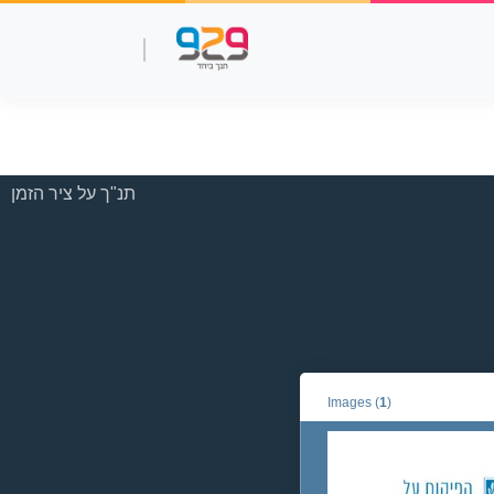
שאלות עמ"ר
תנך מלא
סרטוני למידה