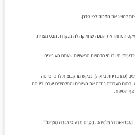
ת להציג את המכות לפי סדרן.
קומיקס המתאר את המכה שחולקה לה מנקודת מבט מצרית.
עים? חשבו מי הדמויות הראשיות שאתם מעוניינים
ם (כמו בדיחת בזוקה). נבקש מהקבוצות להכין טיוטה
מכן להעבירו לחצי פלקט. בתום העבודה נתלה את הציורים והתלמידים יעברו ביניהם
רצף הסיפור.
ם וְיַעַבְדוּ אֶת ה' אֱלֹהֵיהֶם. הֲטֶרֶם תֵּדַע כִּי אָבְדָה מִצְרָיִם?'".