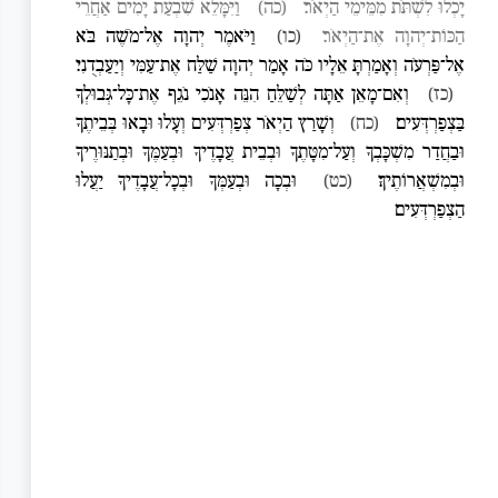
יָכְלוּ לִשְׁתֹּת מִמֵּימֵי הַיְאֹר׃
(כה)
וַיִּמָּלֵא שִׁבְעַת יָמִים אַחֲרֵי
הַכּוֹת־יְהוָה אֶת־הַיְאֹר׃
(כו)
וַיֹּאמֶר יְהוָה אֶל־מֹשֶׁה בֹּא
אֶל־פַּרְעֹה וְאָמַרְתָּ אֵלָיו כֹּה אָמַר יְהוָה שַׁלַּח אֶת־עַמִּי וְיַעַבְדֻנִי׃
(כז)
וְאִם־מָאֵן אַתָּה לְשַׁלֵּחַ הִנֵּה אָנֹכִי נֹגֵף אֶת־כָּל־גְּבוּלְךָ
בַּצְפַרְדְּעִים׃
(כח)
וְשָׁרַץ הַיְאֹר צְפַרְדְּעִים וְעָלוּ וּבָאוּ בְּבֵיתֶךָ
וּבַחֲדַר מִשְׁכָּבְךָ וְעַל־מִטָּתֶךָ וּבְבֵית עֲבָדֶיךָ וּבְעַמֶּךָ וּבְתַנּוּרֶיךָ
וּבְמִשְׁאֲרוֹתֶיךָ׃
(כט)
וּבְכָה וּבְעַמְּךָ וּבְכָל־עֲבָדֶיךָ יַעֲלוּ
הַצְפַרְדְּעִים׃