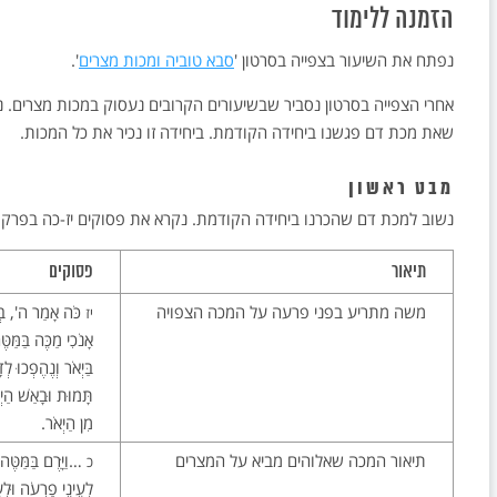
הזמנה ללימוד
נפתח את השיעור בצפייה בסרטון '
סבא טוביה ומכות מצרים
'.
אחרי הצפייה בסרטון נסביר שבשיעורים הקרובים נעסוק במכות מצרים. 
שאת מכת דם פגשנו ביחידה הקודמת. ביחידה זו נכיר את כל המכות.
מבט ראשון
נשוב למכת דם שהכרנו ביחידה הקודמת. נקרא את פסוקים יז-כה בפרק 
תיאור
פסוקים
משה מתריע בפני פרעה על המכה הצפויה
כֹּה אָמַר ה', בְּז
יז
אָנֹכִי מַכֶּה בַּמַּטּ
בַּיְאֹר וְנֶהֶפְכוּ ל
תָּמוּת וּבָאַשׁ הַיְא
מִן הַיְאֹר.
תיאור המכה שאלוהים מביא על המצרים
…וַיָּרֶם בַּמַּטֶּה,
כ
לְעֵינֵי פַרְעֹה וּלְעֵ