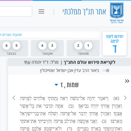
כיתה ו
חיפוש:
שיעבוד מצרים ו
יחידות לימוד
לכיתה
ד
1
2
3
4
5
6
ספטמבר
אוקטובר
נובמבר
לקריאת פירוש עולם התנ"ך
מו"ל: ד"ר יהודה עַתַּי
ביאור הרב עדין אבן ישראל שטיינזלץ
שמות
ז
(א)
וַיֹּאמֶר יְהוָה אֶל־מֹשֶׁה רְאֵה נְתַתִּיךָ אֱלֹהִים לְפַרְעֹה
וְאַהֲרֹן אָחִיךָ יִהְיֶה נְבִיאֶךָ׃
(ב)
אַתָּה תְדַבֵּר אֵת כָּל־אֲשֶׁר
אֲצַוֶּךָּ וְאַהֲרֹן אָחִיךָ יְדַבֵּר אֶל־פַּרְעֹה וְשִׁלַּח אֶת־בְּנֵי־יִשְׂרָאֵל
מֵאַרְצוֹ׃
(ג)
וַאֲנִי אַקְשֶׁה אֶת־לֵב פַּרְעֹה וְהִרְבֵּיתִי אֶת־אֹתֹתַי
וְאֶת־מוֹפְתַי בְּאֶרֶץ מִצְרָיִם׃
(ד)
וְלֹא־יִשְׁמַע אֲלֵכֶם פַּרְעֹה