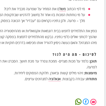
מי לפי הכתוב
משל
ם את המחיר על שפרעה מכביד את ליבו?
על מי נוחתות המכות בזו אחר זו? (חשוב להדגיש שבתקופת המקר
מלך – פרעה. ולכן נתיניו נקראים גם "עבדיו" אך הכוונה בפסוק
נזמין את התלמידים לחפש בבית דוגמאות אקטואליות או מההיסטוריה הק
שהפך לכוחני ואלים כלפי נתיניו. נבקש מהתלמידים לתמצת בפסקה קצ
מיהו המנהיג? והאם נעשה ניסיון להוריד אותו מכיסאו בדרכים חוקיות או 
לסיכום - מה היה לנו?
תוכן:
נלמד על מכות מצרים- ממכת צפרד עד מכת חושך. הסברנו את המ
לפרעה.
מיומנות:
זיהוי מילים קשות וביאורן. חלוקת הפסוקים ליחידות.
מתודה:
עבודה בקבוצות.
אנאלוגיה
למנהיגים עריצים.