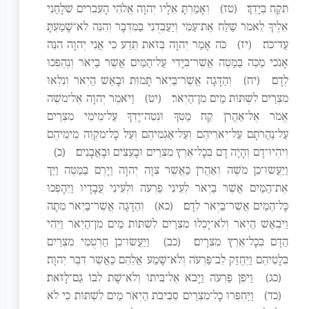
תִּקַּח בְּיָדֶךָ׃
(טז)
וְאָמַרְתָּ אֵלָיו יְהוָה אֱלֹהֵי הָעִבְרִים שְׁלָחַנִי
אֵלֶיךָ לֵאמֹר שַׁלַּח אֶת־עַמִּי וְיַעַבְדֻנִי בַּמִּדְבָּר וְהִנֵּה לֹא־שָׁמַעְתָּ
עַד־כֹּה׃
(יז)
כֹּה אָמַר יְהוָה בְּזֹאת תֵּדַע כִּי אֲנִי יְהוָה הִנֵּה
אָנֹכִי מַכֶּה בַּמַּטֶּה אֲשֶׁר־בְּיָדִי עַל־הַמַּיִם אֲשֶׁר בַּיְאֹר וְנֶהֶפְכוּ
לְדָם׃
(יח)
וְהַדָּגָה אֲשֶׁר־בַּיְאֹר תָּמוּת וּבָאַשׁ הַיְאֹר וְנִלְאוּ
מִצְרַיִם לִשְׁתּוֹת מַיִם מִן־הַיְאֹר׃
(יט)
וַיֹּאמֶר יְהוָה אֶל־מֹשֶׁה
אֱמֹר אֶל־אַהֲרֹן קַח מַטְּךָ וּנְטֵה־יָדְךָ עַל־מֵימֵי מִצְרַיִם
עַל־נַהֲרֹתָם עַל־יְאֹרֵיהֶם וְעַל־אַגְמֵיהֶם וְעַל כָּל־מִקְוֵה מֵימֵיהֶם
וְיִהְיוּ־דָם וְהָיָה דָם בְּכָל־אֶרֶץ מִצְרַיִם וּבָעֵצִים וּבָאֲבָנִים׃
(כ)
וַיַּעֲשׂוּ־כֵן מֹשֶׁה וְאַהֲרֹן כַּאֲשֶׁר צִוָּה יְהוָה וַיָּרֶם בַּמַּטֶּה וַיַּךְ
אֶת־הַמַּיִם אֲשֶׁר בַּיְאֹר לְעֵינֵי פַרְעֹה וּלְעֵינֵי עֲבָדָיו וַיֵּהָפְכוּ
כָּל־הַמַּיִם אֲשֶׁר־בַּיְאֹר לְדָם׃
(כא)
וְהַדָּגָה אֲשֶׁר־בַּיְאֹר מֵתָה
וַיִּבְאַשׁ הַיְאֹר וְלֹא־יָכְלוּ מִצְרַיִם לִשְׁתּוֹת מַיִם מִן־הַיְאֹר וַיְהִי
הַדָּם בְּכָל־אֶרֶץ מִצְרָיִם׃
(כב)
וַיַּעֲשׂוּ־כֵן חַרְטֻמֵּי מִצְרַיִם
בְּלָטֵיהֶם וַיֶּחֱזַק לֵב־פַּרְעֹה וְלֹא־שָׁמַע אֲלֵהֶם כַּאֲשֶׁר דִּבֶּר יְהוָה׃
(כג)
וַיִּפֶן פַּרְעֹה וַיָּבֹא אֶל־בֵּיתוֹ וְלֹא־שָׁת לִבּוֹ גַּם־לָזֹאת׃
(כד)
וַיַּחְפְּרוּ כָל־מִצְרַיִם סְבִיבֹת הַיְאֹר מַיִם לִשְׁתּוֹת כִּי לֹא