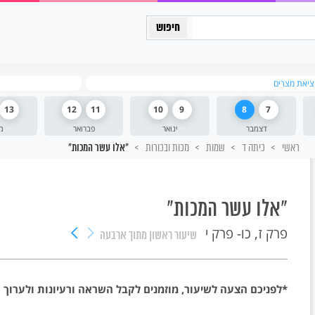
כיתה יב
יציאת מצרים
13
12
11
10
9
8
7
דצמבר
ינואר
פברואר
מ
ראשי
כיתה ד
שמות
מכות ובכורות
"אלו עשר המכות"
"אלו עשר המכות"
פרק ז, כו- פרק י
שיעור ראשון
מתוך ארבעה
*לפניכם הצעה לשיעור, מוזמנים לקבל השראה ורעיונות ולערוך