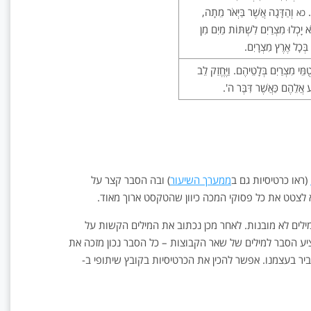
.
וְהַדָּגָה אֲשֶׁר בַּיְאֹר מֵתָה,
כא
לֹא יָכְלוּ מִצְרַיִם לִשְׁתּוֹת מַיִם מִן
ם בְּכָל אֶרֶץ מִצְרָיִם.
טֻמֵּי מִצְרַיִם בְּלָטֵיהֶם. וַיֶּחֱזַק לֵב
 אֲלֵהֶם כַּאֲשֶׁר דִּבֶּר ה'.
(ראו כרטיסיות גם ב
ממערך השיעור
)
ובה הסבר קצר על
לצטט את כל פסוקי המכה כיוון שהטקסט ארוך מאוד.
לים לא מובנות. לאחר מכן נכתוב את המילים הקשות על
 הסבר למילים של שאר הקבוצות – כל הסבר נכון מזכה את
ר בעצמנו. אפשר להכין את הכרטיסיות בקובץ שיתופי ב-