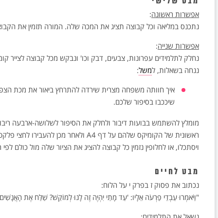
מבט שלישי
אפשרות ראשונה
:
נתכנס במליאה וכל קבוצה תציג את המכה שלה. המורה תזמין את הקבוצו
אפשרות שנייה
:
נחלק לתלמידים עפרונות, צבעים, דבק וכו' ונבקש מכל קבוצה לצייר 
ננחה בשאלות, ל
משל
:
איך חוותה משפחה מצרית שירדה להתרחץ ביאור את מכת הצפרד
שיככבו בסיפור שלכם.
מומלץ להשתמש בבועות דיבור ולחלק את הסיפור לשלושה-ארבעה ריבועי
ראשונית של הקומיקס שלהם על דף A4 ולאחר 
ויסתכלו, או לחלופין נזמין כל קבוצה להציג את הציור שלה מול כולם לפי 
מבט לחיים
נכתוב את פסוק ז בפרק י על הלוח:
"וַיֹּאמְרוּ עַבְדֵי פַרְעֹה אֵלָיו: 'עַד מָתַי יִהְיֶה זֶה לָנוּ לְמוֹקֵשׁ? שַׁלַּח אֶת הָאֲנָשִׁי
נשאל את התלמידים: