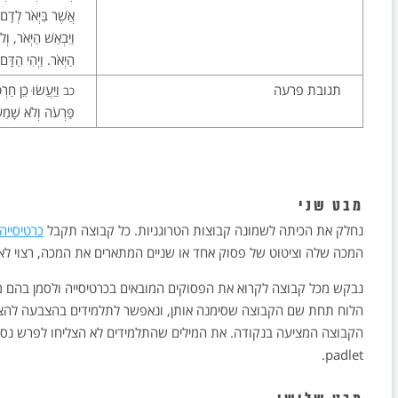
אֲשֶׁר בַּיְאֹר לְדָם
וַיִּבְאַשׁ הַיְאֹר, וְ
הַיְאֹר. וַיְהִי הַדָּ
תגובת פרעה
וַיַּעֲשׂוּ כֵן חַרְ
כב
פַּרְעֹה וְלֹא שָׁמַע
מבט שני
נחלק את הכיתה לשמונה קבוצות הטרוגניות. כל קבוצה תקבל
כרטיסייה
המכה שלה וציטוט של פסוק אחד או שניים המתארים את המכה, רצוי לא 
נבקש מכל קבוצה לקרוא את הפסוקים המובאים בכרטיסייה ולסמן בהם מי
הלוח תחת שם הקבוצה שסימנה אותן, ונאפשר לתלמידים בהצבעה להציע
הקבוצה המציעה בנקודה. את המילים שהתלמידים לא הצליחו לפרש נסבי
padlet.