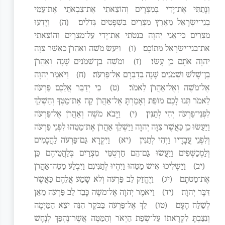
וְנָתַתִּי אֶת־יָדִי בְּמִצְרָיִם וְהוֹצֵאתִי אֶת־צִבְאֹתַי אֶת־עַמִּי
בְנֵי־יִשְׂרָאֵל מֵאֶרֶץ מִצְרַיִם בִּשְׁפָטִים גְּדֹלִים׃
(ה)
וְיָדְעוּ
מִצְרַיִם כִּי־אֲנִי יְהוָה בִּנְטֹתִי אֶת־יָדִי עַל־מִצְרָיִם וְהוֹצֵאתִי
אֶת־בְּנֵי־יִשְׂרָאֵל מִתּוֹכָם׃
(ו)
וַיַּעַשׂ מֹשֶׁה וְאַהֲרֹן כַּאֲשֶׁר צִוָּה
יְהוָה אֹתָם כֵּן עָשׂוּ׃
(ז)
וּמֹשֶׁה בֶּן־שְׁמֹנִים שָׁנָה וְאַהֲרֹן
בֶּן־שָׁלֹשׁ וּשְׁמֹנִים שָׁנָה בְּדַבְּרָם אֶל־פַּרְעֹה׃
(ח)
וַיֹּאמֶר יְהוָה
אֶל־מֹשֶׁה וְאֶל־אַהֲרֹן לֵאמֹר׃
(ט)
כִּי יְדַבֵּר אֲלֵכֶם פַּרְעֹה
לֵאמֹר תְּנוּ לָכֶם מוֹפֵת וְאָמַרְתָּ אֶל־אַהֲרֹן קַח אֶת־מַטְּךָ וְהַשְׁלֵךְ
לִפְנֵי־פַרְעֹה יְהִי לְתַנִּין׃
(י)
וַיָּבֹא מֹשֶׁה וְאַהֲרֹן אֶל־פַּרְעֹה
וַיַּעַשׂוּ כֵן כַּאֲשֶׁר צִוָּה יְהוָה וַיַּשְׁלֵךְ אַהֲרֹן אֶת־מַטֵּהוּ לִפְנֵי פַרְעֹה
וְלִפְנֵי עֲבָדָיו וַיְהִי לְתַנִּין׃
(יא)
וַיִּקְרָא גַּם־פַּרְעֹה לַחֲכָמִים
וְלַמְכַשְּׁפִים וַיַּעֲשׂוּ גַם־הֵם חַרְטֻמֵּי מִצְרַיִם בְּלַהֲטֵיהֶם כֵּן׃
(יב)
וַיַּשְׁלִיכוּ אִישׁ מַטֵּהוּ וַיִּהְיוּ לְתַנִּינִם וַיִּבְלַע מַטֵּה־אַהֲרֹן
אֶת־מַטֹּתָם׃
(יג)
וַיֶּחֱזַק לֵב פַּרְעֹה וְלֹא שָׁמַע אֲלֵהֶם כַּאֲשֶׁר
דִּבֶּר יְהוָה׃
(יד)
וַיֹּאמֶר יְהוָה אֶל־מֹשֶׁה כָּבֵד לֵב פַּרְעֹה מֵאֵן
לְשַׁלַּח הָעָם׃
(טו)
לֵךְ אֶל־פַּרְעֹה בַּבֹּקֶר הִנֵּה יֹצֵא הַמַּיְמָה
וְנִצַּבְתָּ לִקְרָאתוֹ עַל־שְׂפַת הַיְאֹר וְהַמַּטֶּה אֲשֶׁר־נֶהְפַּךְ לְנָחָשׁ