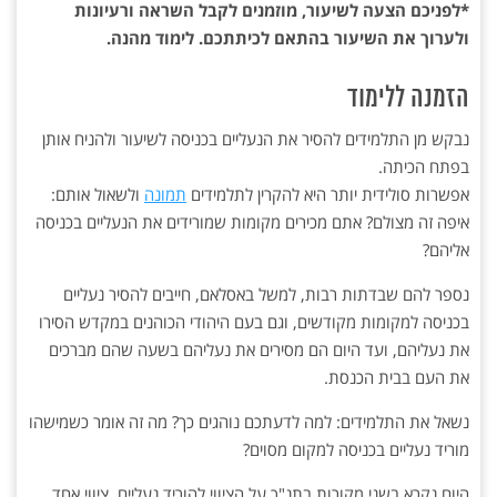
*לפניכם הצעה לשיעור, מוזמנים לקבל השראה ורעיונות
ולערוך את השיעור בהתאם לכיתתכם. לימוד מהנה.
הזמנה ללימוד
נבקש מן התלמידים להסיר את הנעליים בכניסה לשיעור ולהניח אותן
בפתח הכיתה.
אפשרות סולידית יותר היא להקרין לתלמידים
תמונה
ולשאול אותם:
איפה זה מצולם? אתם מכירים מקומות שמורידים את הנעליים בכניסה
אליהם?
נספר להם שבדתות רבות, למשל באסלאם, חייבים להסיר נעליים
בכניסה למקומות מקודשים, וגם בעם היהודי הכוהנים במקדש הסירו
את נעליהם, ועד היום הם מסירים את נעליהם בשעה שהם מברכים
את העם בבית הכנסת.
נשאל את התלמידים: למה לדעתכם נוהגים כך? מה זה אומר כשמישהו
מוריד נעליים בכניסה למקום מסוים?
היום נקרא בשני מקורות בתנ"ך על הציווי להוריד נעליים, ציווי אחד