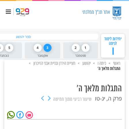
ספר יהושע
יחידות לימוד
לכיתה
ו
1
2
3
4
5
6
ספטמבר
אוקטובר
נובמבר
ראשי
כיתה ו
יהושע
חציית הירדן ובניית אבני הזיכרון
התגלות מלאך ה'
התגלות מלאך ה'
פרק ה, יג-טו
שיעור רביעי
מתוך חמישה