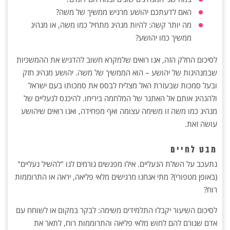
האם לדעתכם יהושע מרגיש ממשיך של משה?
מה יותר קשה: להיות מנהיג מתחיל כמו משה, או מנהיג
ממשיך כמו יהושע?
לסיכום החלק הזה, אנו רואים שלמקרא חשוב להדגיש את ההמשכיות
שבמנהיגות של יהושע – הוא הממשיך של משה. יהושע מנהיג חזק
ובעל סמכות שבעזרת האל מצליח לבסס את סמכותו בעם ישראל
ולהנהיג אותם אל האתגר של המלחמה ביריחו. להיכנס לנעליים של
מנהיג כמו משה זו משימה עצומה ואף מפחידה, ואנו רואים שיהושע
עושה זאת.
מבט לחיים
נתעכב על השלת הנעליים. אילו מפגשים גורמים לנו "להשיל נעליים"
(באופן מטפורי)? מתי אנחנו מרגישים מלאי פליאה, יראה או התרוממות
רוח?
לסיכום השיעור יקבלו התלמידים משימה: לבקר במקום או לשוחח עם
אדם שגורם להם לחוש מלאי פליאה והתרוממות רוח, לתאר את