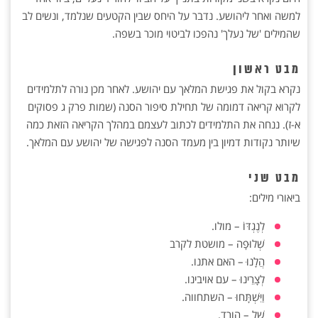
למשה ואחר ליהושע. נדבר על היחס שבין הקטעים שנלמד, ונשים לב
שהמילים 'של נעלך' נהפכו לביטוי מוכר בשפה.
מבט ראשון
נקרא בקול את פגישת המלאך עם יהושע. לאחר מכן נורה לתלמידים
לקרוא קריאה דמומה של תחילת סיפור הסנה (שמות פרק ג פסוקים
א-ז). ננחה את התלמידים לכתוב לעצמם במהלך הקריאה הזאת כמה
שיותר נקודות דמיון בין מעמד הסנה לפגישה של יהושע עם המלאך.
מבט שני
ביאורי מילים:
לְנֶגְדּוֹ – מולו.
שְׁלוּפָה – מושטת לקרב
הֲלָנוּ – האם אתנו.
לְצָרֵינוּ – עם אויבינו.
וַיִּשְׁתָּחוּ – השתחווה.
שַׁל – הורד.