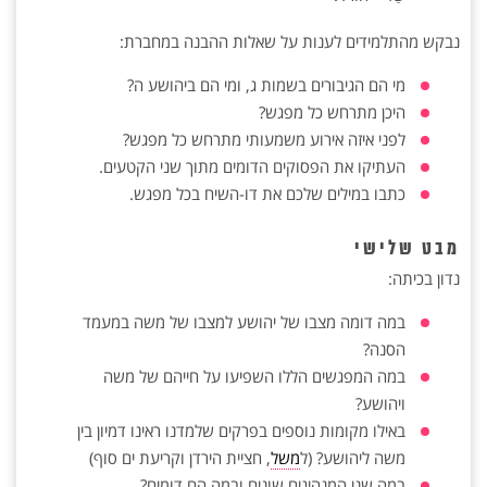
נבקש מהתלמידים לענות על שאלות ההבנה במחברת:
מי הם הגיבורים בשמות ג, ומי הם ביהושע ה?
היכן מתרחש כל מפגש?
לפני איזה אירוע משמעותי מתרחש כל מפגש?
העתיקו את הפסוקים הדומים מתוך שני הקטעים.
כתבו במילים שלכם את דו-השיח בכל מפגש.
מבט שלישי
נדון בכיתה:
במה דומה מצבו של יהושע למצבו של משה במעמד
הסנה?
במה המפגשים הללו השפיעו על חייהם של משה
ויהושע?
באילו מקומות נוספים בפרקים שלמדנו ראינו דמיון בין
משה ליהושע? (ל
משל
, חציית הירדן וקריעת ים סוף)
במה שני המנהיגים שונים ובמה הם דומים?