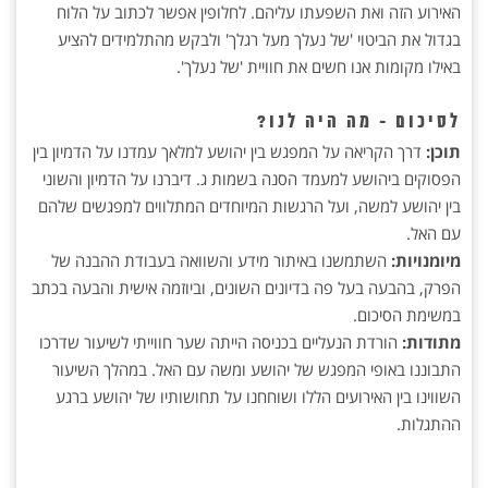
האירוע הזה ואת השפעתו עליהם. לחלופין אפשר לכתוב על הלוח
בגדול את הביטוי 'של נעלך מעל רגלך' ולבקש מהתלמידים להציע
באילו מקומות אנו חשים את חוויית 'של נעלך'.
לסיכום - מה היה לנו?
תוכן:
דרך הקריאה על המפגש בין יהושע למלאך עמדנו על הדמיון בין
הפסוקים ביהושע למעמד הסנה בשמות ג. דיברנו על הדמיון והשוני
בין יהושע למשה, ועל הרגשות המיוחדים המתלווים למפגשים שלהם
עם האל.
מיומנויות:
השתמשנו באיתור מידע והשוואה בעבודת ההבנה של
הפרק, בהבעה בעל פה בדיונים השונים, וביוזמה אישית והבעה בכתב
במשימת הסיכום.
מתודות:
הורדת הנעליים בכניסה הייתה שער חווייתי לשיעור שדרכו
התבוננו באופי המפגש של יהושע ומשה עם האל. במהלך השיעור
השווינו בין האירועים הללו ושוחחנו על תחושותיו של יהושע ברגע
ההתגלות.