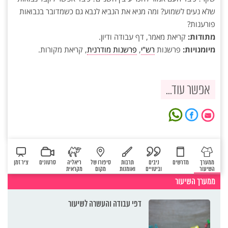
שלא נעים לשמוע? ומה מניא את הנביא לנבא גם כשמדובר בנבואות
‏פורענות?‏
מתודות:
קריאת מאמר, דף עבודה ודיון.‏
מיומנויות:
פרשנות
רש"י
,
פרשנות מודרנית
, קריאת מקורות.‏
אפשר עוד...
ממערך
מדרשים
ניבים
תרבות
סיפורו של
ריאליה
סרטונים
ציר זמן
השיעור
וביטויים
ואומנות
מקום
מקראית
ממערך השיעור
דפי עבודה והעשרה לשיעור