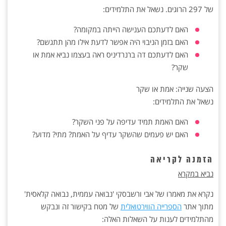
של 297 הרוגים. נשאל את התלמידים:‏
האם לדעתכם הענישה הייתה במקומה? ‏
האם בזמן הניבוי היה אפשר לדעת אילו מהן תתגשם? ‏
האם לדעתכם דה ברנרדיניס ראה בעצמו נביא אמת או
שקר?‏
הצעה שנייה: אמת או שקר ‏
נשאל את התלמידים:‏
האם האמת תמיד עדיפה על פני השקר? ‏
האם יש פעמים שהשקר עדיף על האמת? מתי? מדוע?‏
הזמנה לקריאה
נביא במקרא
נקרא את מאמרו של אבי ורשבסקי 'נבואה עממית, נבואה קלאסית'
מתוך אתר
הספרייה הווירטואלית
של ‏מטח בקישור זה ונבקש
מהתלמידים לענות על השאלות ‏האלה:‏