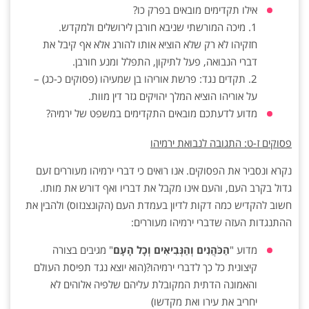
אילו תקדימים מובאים בפרק כו?‏
‏1.‏ מיכה המורשתי שניבא חורבן לירושלים ולמקדש.
חזקיהו לא רק שלא הוציא אותו להורג אלא אף ‏קיבל את
דברי הנבואה, פעל לתיקון, התפלל ומנע חורבן.‏
‏2.‏ תקדים נגד: פרשת אוריהו בן שמעיהו (פסוקים כ-כג) –
על אוריהו הוציא המלך יהויקים גזר דין ‏מוות.‏
מדוע לדעתכם מובאים התקדימים במשפט של ירמיה?‏
פסוקים ז-ט: התגובה לנבואת ירמיהו
נקרא ונסביר את הפסוקים. אנו רואים כי דברי ירמיהו מעוררים זעם
גדול בקרב העם, והעם אינו מקבל ‏את דבריו ואף דורש את מותו.
חשוב להקדיש כמה דקות לדיון בעמדת העם (הקונצנזוס) ולהבין את
‏ההתנגדות העזה שדברי ירמיהו מעוררים:‏
מדוע "
הַכֹּהֲנִים וְהַנְּבִיאִים וְכָל הָעָם
" מגיבים בצורה
קיצונית כל כך לדברי ירמיהו?(הוא יוצא נגד ‏תפיסת העולם
והאמונה הדתית המקובלת עליהם שלפיה אלוהים לא
יחריב את עירו ואת ‏מקדשו)‏