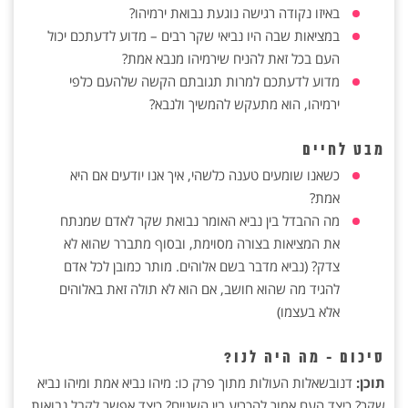
באיזו נקודה רגישה נוגעת נבואת ירמיהו?‏
במציאות שבה היו נביאי שקר רבים – מדוע לדעתכם יכול
העם בכל זאת להניח שירמיהו מנבא ‏אמת?‏
מדוע לדעתכם למרות תגובתם הקשה שלהעם כלפי
ירמיהו, הוא מתעקש להמשיך ולנבא?‏
מבט לחיים
כשאנו שומעים טענה כלשהי, איך אנו יודעים אם היא
אמת?‏
מה ההבדל בין נביא האומר נבואת שקר לאדם שמנתח
את המציאות בצורה מסוימת, ובסוף ‏מתברר שהוא לא
צדק? (נביא מדבר בשם אלוהים. מותר כמובן לכל אדם
להגיד מה שהוא חושב, ‏אם הוא לא תולה זאת באלוהים
אלא בעצמו)‏
סיכום - מה היה לנו?
תוכן:
דנובשאלות העולות מתוך פרק כו: מיהו נביא אמת ומיהו נביא
שקר? כיצד העם אמור להכריע בין ‏השניים? כיצד אפשר לקבל נבואות