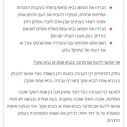
הגדירו את המושג נביא קלאסי.(נשלח בעקבות התגלות
ושליחות אלוהית; תפקידו להוכיח את ‏העם ולנחם אותו;
ומטיף לשינוי בעניינים שבין אדם לחברו ופולחן דתי)‏
הגדירו את המושג נביא עממי.(שולח מסרים לאנשים
בודדים, נותן מענה לענייני יום-יום)‏
האם אתם מסכימים עם ההפרדה שוורשבסקי עורך או
עם דעתו של קויפמן? נמקו.‏
איך אפשר לדעת אם מדובר בנביא אמת או נביא שקר?‏
נחלק לתלמידים דף לעבודה בזוגות הדן בשאלה כיצד אפשר להבחין
בין נביא אמת לנביא שקר (ראו דף ‏עבודה: נביאי אמת ושקר).‏
לסיכום דף העבודה נוכל לומר שההבחנה בין אמת לשקר איננה
מוחלטת, איננה ודאית ואיננה פסקנית. ‏בעת אמירת הנבואה לא תמיד
אפשר לדעת אם מדובר בנביא אמת או בנביא שקר. זוהי הבחנה אישית
‏המוטלת על כל יחיד ויחיד; לבדוק את האמת המסתתרת בעומק
הדברים.‏