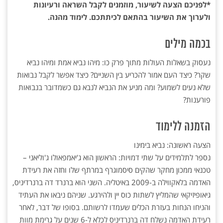
*לפניכם הצעה לשיעור, מוזמנים לקבל השראה ורעיונות
ולערוך את השיעור בהתאם לכיתתכם. לימוד מהנה.
בכמה מילים
נעסוק בשאלות העולות מתוך פרק כו: מיהו נביא אמת ומיהו נביא
שקר? כיצד העם אמור להכריע בין ‏השניים? כיצד אפשר לקבל נבואות
שלא נעים לשמוע? ומה מניע את הנביא לנבא גם כשמדובר בנבואות
‏פורענות?‏
הזמנה ללימוד
הצעה ראשונה: נביא בימינו ‏
נספר לתלמידים על שתי דמויות: הראשון הוא ג'יאמפאולו ג'וליאני –
טכנאי ממכון מחקר שהקים ‏סיסמוגרף במרתף שלו וחזה את רעידת
האדמה בלאקווילה ב-2009 באיטליה. השני הוא ברנרד דה ‏ברנרדיניס,
גיאופיזיקאי שהמליץ לשתות כוס יין ולהירגע. שניהם ניבאו את העתיד
והניחו הנחות בעזרת ‏הכלים שעמדו לרשותם. בסופו של דבר, לאחר
רעידת האדמה נשלח דה ברנרדיניס לכלא ל-6 שנים על ‏גרימת מוות