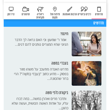
מדרשים
ניבים וביטויים
תרבות ואומנות
סיפורו של
ריאליה
סרטונים
ציר זמן
מקום
מקראית
מדרשים
חינם?
אמר ר' שמעון: וכי האם נראה לך הדבר
הגיוני שהיו המצרים נותנים להם דגים...
בעבדי במשה
מדרש האגדה מתעכב על משהו מוזר
בפסוק – מדוע כתוב "בְּעַבְדִּי בְמֹשֶׁה"? הרי
ברור שהכוונה...
ביקורת כלפי משה
ותדבר מרים ואהרֹן במשה… במה דִברו
עליו, על אודות האִשה הכושית, ועשה שלא
כהוגן...