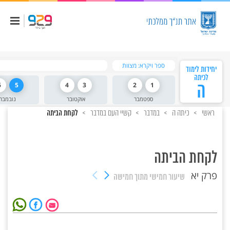
ספר ויקרא: מצוות
יחידות לימוד
לכיתה
ה
1
2
3
4
5
6
ספטמבר
אוקטובר
נובמבר
ראשי
כיתה ה
במדבר
קשיי העם במדבר
לקחת הביתה
לקחת הביתה
פרק יא
שיעור חמישי
מתוך חמישה