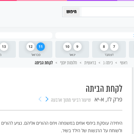
כיתה יב
13
12
11
10
9
8
7
דצמבר
ינואר
פברואר
מ
ראשי
כיתה ג
בראשית
חלומות יוסף
לקחת הביתה
לקחת הביתה
פרק לז, א-יא
שיעור רביעי
מתוך ארבעה
היחידה עוסקת ביחסי אחים במשפחה ויחס ההורים אליהם. נציע להורים
ולשוחח על הרגשות של הילד בשיר.