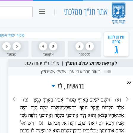
כיתה ו
חיפוש:
סיפורי יצחק ויעקב
יחידות לימוד
לכיתה
ג
1
2
3
4
5
6
ספטמבר
אוקטובר
נובמבר
לקריאת פירוש עולם התנ"ך
מו"ל: ד"ר יהודה עַתַּי
ביאור הרב עדין אבן ישראל שטיינזלץ
בראשית
לז
(א)
וַיֵּשֶׁב יַעֲקֹב בְּאֶרֶץ מְגוּרֵי אָבִיו בְּאֶרֶץ כְּנָעַן׃
(ב)
אֵלֶּה תֹּלְדוֹת יַעֲקֹב יוֹסֵף בֶּן־שְׁבַע־עֶשְׂרֵה שָׁנָה הָיָה רֹעֶה
אֶת־אֶחָיו בַּצֹּאן וְהוּא נַעַר אֶת־בְּנֵי בִלְהָה וְאֶת־בְּנֵי זִלְפָּה נְשֵׁי
אָבִיו וַיָּבֵא יוֹסֵף אֶת־דִּבָּתָם רָעָה אֶל־אֲבִיהֶם׃
(ג)
וְיִשְׂרָאֵל
אָהַב אֶת־יוֹסֵף מִכָּל־בָּנָיו כִּי־בֶן־זְקֻנִים הוּא לוֹ וְעָשָׂה לוֹ כְּתֹנֶת