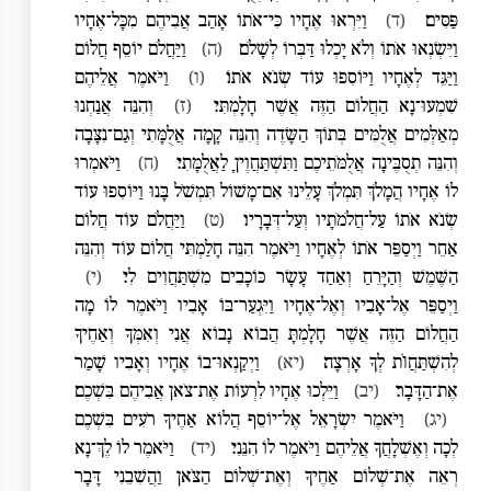
פַּסִּים׃
(ד)
וַיִּרְאוּ אֶחָיו כִּי־אֹתוֹ אָהַב אֲבִיהֶם מִכָּל־אֶחָיו
וַיִּשְׂנְאוּ אֹתוֹ וְלֹא יָכְלוּ דַּבְּרוֹ לְשָׁלֹם׃
(ה)
וַיַּחֲלֹם יוֹסֵף חֲלוֹם
וַיַּגֵּד לְאֶחָיו וַיּוֹסִפוּ עוֹד שְׂנֹא אֹתוֹ׃
(ו)
וַיֹּאמֶר אֲלֵיהֶם
שִׁמְעוּ־נָא הַחֲלוֹם הַזֶּה אֲשֶׁר חָלָמְתִּי׃
(ז)
וְהִנֵּה אֲנַחְנוּ
מְאַלְּמִים אֲלֻמִּים בְּתוֹךְ הַשָּׂדֶה וְהִנֵּה קָמָה אֲלֻמָּתִי וְגַם־נִצָּבָה
וְהִנֵּה תְסֻבֶּינָה אֲלֻמֹּתֵיכֶם וַתִּשְׁתַּחֲוֶיןָ לַאֲלֻמָּתִי׃
(ח)
וַיֹּאמְרוּ
לוֹ אֶחָיו הֲמָלֹךְ תִּמְלֹךְ עָלֵינוּ אִם־מָשׁוֹל תִּמְשֹׁל בָּנוּ וַיּוֹסִפוּ עוֹד
שְׂנֹא אֹתוֹ עַל־חֲלֹמֹתָיו וְעַל־דְּבָרָיו׃
(ט)
וַיַּחֲלֹם עוֹד חֲלוֹם
אַחֵר וַיְסַפֵּר אֹתוֹ לְאֶחָיו וַיֹּאמֶר הִנֵּה חָלַמְתִּי חֲלוֹם עוֹד וְהִנֵּה
הַשֶּׁמֶשׁ וְהַיָּרֵחַ וְאַחַד עָשָׂר כּוֹכָבִים מִשְׁתַּחֲוִים לִי׃
(י)
וַיְסַפֵּר אֶל־אָבִיו וְאֶל־אֶחָיו וַיִּגְעַר־בּוֹ אָבִיו וַיֹּאמֶר לוֹ מָה
הַחֲלוֹם הַזֶּה אֲשֶׁר חָלָמְתָּ הֲבוֹא נָבוֹא אֲנִי וְאִמְּךָ וְאַחֶיךָ
לְהִשְׁתַּחֲוֺת לְךָ אָרְצָה׃
(יא)
וַיְקַנְאוּ־בוֹ אֶחָיו וְאָבִיו שָׁמַר
אֶת־הַדָּבָר׃
(יב)
וַיֵּלְכוּ אֶחָיו לִרְעוֹת אֶת־צֹאן אֲבִיהֶם בִּשְׁכֶם׃
(יג)
וַיֹּאמֶר יִשְׂרָאֵל אֶל־יוֹסֵף הֲלוֹא אַחֶיךָ רֹעִים בִּשְׁכֶם
לְכָה וְאֶשְׁלָחֲךָ אֲלֵיהֶם וַיֹּאמֶר לוֹ הִנֵּנִי׃
(יד)
וַיֹּאמֶר לוֹ לֶךְ־נָא
רְאֵה אֶת־שְׁלוֹם אַחֶיךָ וְאֶת־שְׁלוֹם הַצֹּאן וַהֲשִׁבֵנִי דָּבָר