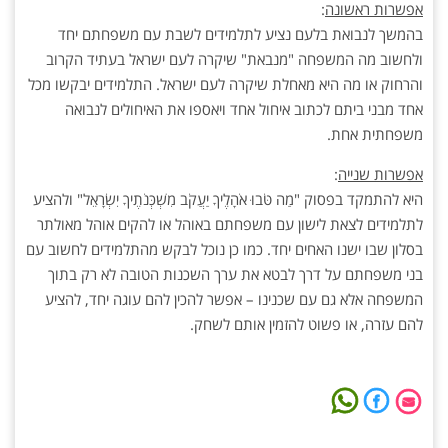
אפשרות ראשונה
:
בהמשך לנבואת בלעם נציע לתלמידים לשבת עם משפחתם יחד
ולחשוב מה המשפחה "מנבאת" שיקרה לעם ישראל בעתיד הקרוב
והרחוק או מה היא מאחלת שיקרה לעם ישראל. התלמידים יבקשו מכל
אחד מבני ביתם לכתוב איחול אחד ויאספו את האיחולים לנבואה
משפחתית אחת.
אפשרות שנייה
:
היא להתמקד בפסוק "מַה טֹּבוּ אֹהָלֶיךָ יַעֲקֹב מִשְׁכְּנֹתֶיךָ יִשְׂרָאֵל" ולהציע
לתלמידים לצאת לישון עם משפחתם באוהל או להקים אוהל מאולתר
בסלון שבו ישנו האחים יחד. כמו כן נוכל לבקש מהתלמידים לחשוב עם
בני משפחתם על דרך לבטא את ערך השכנות הטובה לא רק בתוך
המשפחה אלא גם עם שכנינו – אפשר להכין להם עוגה יחד, להציע
להם עזרה, או פשוט להזמין אותם לשחק.