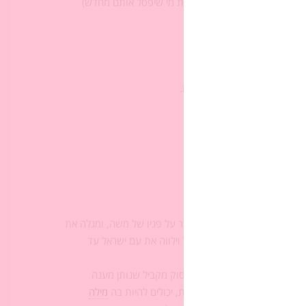
 הלוחות ולכן ‏הוא צריך להיות מי שיפסל אותם מחדש)‏
ו להר. נשאל את ‏התלמידים:‏
 לפני קבלת ‏הלוחות הראשונים.‏
"
הַרְאֵנִי נָא אֶת ‏כְּבֹדֶךָ
")‏
ם את הבטחתו ‏למשה, הוא עובר על פניו של משה, ומגלה את
 ומבקש שאלוהים יסלח לישראל וילווה את עם ישראל עד
למצוא לכל פסוק ‏בפרק לג, פסוק מקביל שנותן מענה
בלה אינה חייבת להיות מדויקת, יכולים להיות בה
מילה