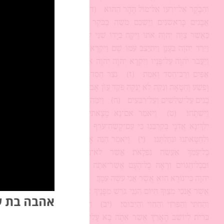
וְהַבָּקָר אַל־יִרְעוּ אֶל־מוּל הָהָר הַהוּא׃
(ד)
וַיִּפְסֹל שְׁנֵי־לֻחֹת
אֲבָנִים כָּרִאשֹׁנִים וַיַּשְׁכֵּם מֹשֶׁה בַבֹּקֶר וַיַּעַל אֶל־הַר סִינַי
כַּאֲשֶׁר צִוָּה יְהוָה אֹתוֹ וַיִּקַּח בְּיָדוֹ שְׁנֵי לֻחֹת אֲבָנִים׃
(ה)
וַיֵּרֶד יְהוָה בֶּעָנָן וַיִּתְיַצֵּב עִמּוֹ שָׁם וַיִּקְרָא בְשֵׁם יְהוָה׃
(ו)
וַיַּעֲבֹר יְהוָה עַל־פָּנָיו וַיִּקְרָא יְהוָה יְהוָה אֵל רַחוּם וְחַנּוּן אֶרֶךְ
אַפַּיִם וְרַב־חֶסֶד וֶאֱמֶת
(ז)
נֹצֵר חֶסֶד לָאֲלָפִים נֹשֵׂא עָוֺן
וָפֶשַׁע וְחַטָּאָה וְנַקֵּה לֹא יְנַקֶּה פֹּקֵד עֲוֺן אָבוֹת עַל־בָּנִים וְעַל־בְּנֵי
בָנִים עַל־שִׁלֵּשִׁים וְעַל־רִבֵּעִים׃
(ח)
וַיְמַהֵר מֹשֶׁה וַיִּקֹּד אַרְצָה
וַיִּשְׁתָּחוּ׃
(ט)
וַיֹּאמֶר אִם־נָא מָצָאתִי חֵן בְּעֵינֶיךָ אֲדֹנָי
יֵלֶךְ־נָא אֲדֹנָי בְּקִרְבֵּנוּ כִּי עַם־קְשֵׁה־עֹרֶף הוּא וְסָלַחְתָּ לַעֲוֺנֵנוּ
וּלְחַטָּאתֵנוּ וּנְחַלְתָּנוּ׃
(י)
וַיֹּאמֶר הִנֵּה אָנֹכִי כֹּרֵת בְּרִית נֶגֶד
כָּל־עַמְּךָ אֶעֱשֶׂה נִפְלָאֹת אֲשֶׁר לֹא־נִבְרְאוּ בְכָל־הָאָרֶץ
וּבְכָל־הַגּוֹיִם וְרָאָה כָל־הָעָם אֲשֶׁר־אַתָּה בְקִרְבּוֹ אֶת־מַעֲשֵׂה
יְהוָה כִּי־נוֹרָא הוּא אֲשֶׁר אֲנִי עֹשֶׂה עִמָּךְ׃
(יא)
שְׁמָר־לְךָ אֵת
אֲשֶׁר אָנֹכִי מְצַוְּךָ הַיּוֹם הִנְנִי גֹרֵשׁ מִפָּנֶיךָ אֶת־הָאֱמֹרִי וְהַכְּנַעֲנִי
אהבה בת ע
וְהַחִתִּי וְהַפְּרִזִּי וְהַחִוִּי וְהַיְבוּסִי׃
(יב)
הִשָּׁמֶר לְךָ פֶּן־תִּכְרֹת
בְּרִית לְיוֹשֵׁב הָאָרֶץ אֲשֶׁר אַתָּה בָּא עָלֶיהָ פֶּן־יִהְיֶה לְמוֹקֵשׁ