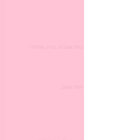
לאורך זמן?‏
בים זה את זה?‏
ור לקשר לאחר ‏רגעים קשים, כעסים ואכזבות. בפרק שלפנינו
יים לאחר חטא העגל.‏
ואילו כעת ‏ההוראה היא שמשה יפסל אותם.‏