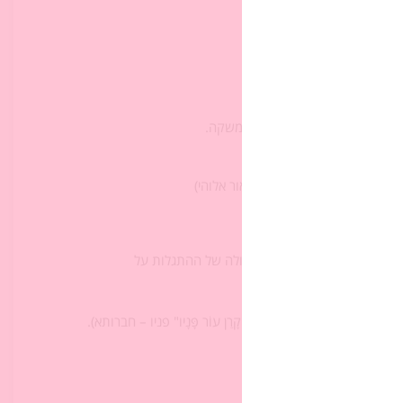
ת? ‏
 שרד על ההר?)‏
 שלא היה לו ‏צורך במזון ובמשקה.‏
קָרַן עוֹר פָּנָיו
" – ‏פניו האירו באור אלוהי)‏
ק לה) ונשאל:‏
מים? (להדגיש את ‏השפעתה הגדולה של ההתגלות על
‏"וּמֹשֶׁה לֹאיָדַע כִּי קָרַן עוֹר פָּנָיו" פניו – חברותא).‏
ין קרינת האור ‏מפניו שלו?‏