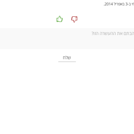
הלוחות בידי משה ביטאה את שיאו של ‏המשבר. משה שבר את הסמ
2014.‏
‏לאחר השבר התרחק אלוהים מן העם.התעקשותו של משה להתק
המאפשרת את תיקון השברים, ולא פחות מכך – ‏
את היצירה ה
העם לקיים
)‏
נסב את תשומת לב התלמידים להוראת אלוהים למשה בפסוק כז:"
כְּתָבלְ
נשאל:‏
עם מה מתכתב הפסוק הזה? (עם ההוראה בפסוק א:"פְּסָללְךָ שְׁנֵילֻחֹת א
משה הוא המפסל והכותבאך התוכן הוא דברי אלוהים חיים. שני הצדדים מ
נשאל את התלמידים:‏
למה לדעתכם לפני ההתגלות משה רק פיסל את הלוחות, ואחרי 
למשה גורמת לאלוהים לחוש שוב קרוב אל עמו, ‏וכעת הוא מרגי
קרן עור פניו
נקרא את פסוקים כז-כח ונבאר: משה כותב מחדש את הלוחות, וזה לוקח לו
נשאל את התלמידים:‏