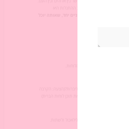
ל שמייצג יותר מכול את הקשר בין אלוהים ובין העם.
רב לאלוהים ‏ב
חזרה
באמצעות ההתגלות היא
משותפת החדשה שיצרו השניים יחד, שאותה יוכל
ךָ אֶת הַדְּבָרִים ‏הָאֵלֶּה
".‏
ֲבָנִים ‏כָּרִאשֹׁנִים")‏
שתתפים באופן ‏פעיל ביצירת הלוחות.‏
ההתגלותהוא כותב ‏את תוכן הדיברות?(הצעה: הקרבה
ש שהעם בשל לקבל על עצמו את תוכן לוחות הברית)‏
 ארבעים יום ‏וארבעים לילה בלילאכול ולשתות.‏