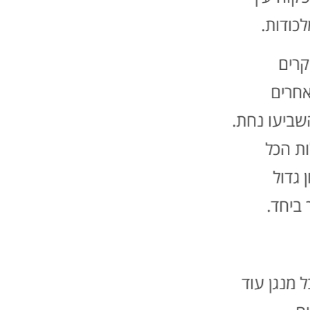
כיצד
רש"י
מסביר את הסיבה להוראת אלוהים? (משה הוא ששבר את
כודות.‏
נמשיך לקרוא את הנחיות אלוהים למשה ואת הפסוקים המתארים את עליית
קרים
האם הפסוקים האלו מזכירים לכם משהו? ‏
אחרים
ניזכר בפרק כפסוקים יא-יג – הוראות דומות ניתנו בהכנה למעמד הר סיני,
ביעו נחת.‏
ההתגלות – כמעט פנים בפנים
כעת נשאל:‏
ות הכל
האם אתם זוכרים את בקשתו של משה מאלוהים בפרק הקודם? (
 גדול
מה הבטיח לו אלוהים בתשובה? ‏
ביחד.‏
נקרין על הלוח את פסוקים יט-כג בפרק לג מתוך האתר כדי להיזכר.‏
כעת נקרא קריאה צמודה של פסוקים ה-ט בפרק לד ונסביר: אלוהים מקיי
שמו ואת מידותיו. לאחר שמשה למד מהם ‏מידותיו של האלוהים הוא חוזר
‏הכניסה לארץ– הוא ולא מלאך. ‏
כעת נשווה בין ההבטחה לקיום שלה. נחלק לתלמידים טבלה וננחה אותם 
 מנגן עוד
לבקשה זו בפרק לד (ראו דף עבודה: הבטחת אלוהים ‏וקיומה בפועל). ההק