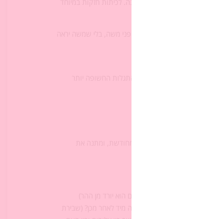
בפני התלמידים את הטבלה ‏מוכנה. לכיתות חזקות במיוחד
 – שלוש עשרה ‏מידותיו – על פני משה, בלי שמשה יראה
יצירת הלוחות ‏השניים ובין ההתגלות החשופה יותר
 מבטיח לכרות עם ‏העם ברית מחודשת, ומתנה את
 בחטא עבודה זרה)‏
תב את עשרת ‏הדיברות ואתם הוא יורד מן ההר)‏
בכתיבת הלוחות ‏השניים שקורה מיד לאחר מכן? (שבירת