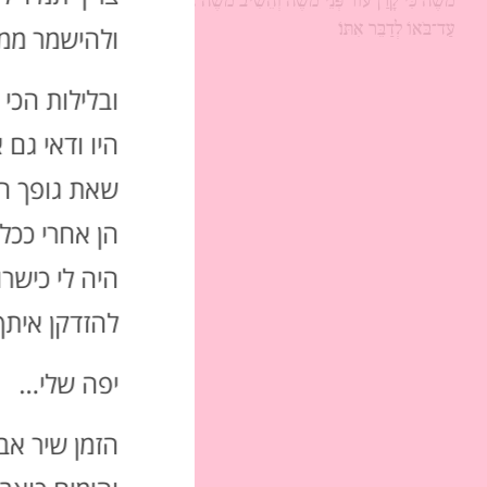
מֹשֶׁה כִּי קָרַן עוֹר פְּנֵי מֹשֶׁה וְהֵשִׁיב מֹשֶׁה אֶת־הַמַּסְוֶה עַל־פָּנָיו
עַד־בֹּאוֹ לְדַבֵּר אִתּוֹ׃
ולהישמר ממל
ובלילות הכי 
היו ודאי גם 
שאת גופך הש
הן אחרי ככל
היה לי כישרון
להזדקן איתך 
יפה שלי…‏
הזמן שיר אבל