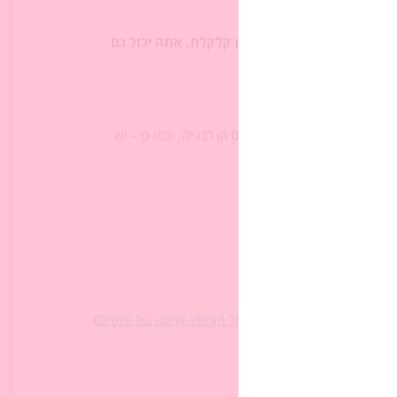
שיעידו
הם...
תמקד במשפט "
אז ‏תאמין שאם קלקלת, אתה יכול גם
באותה עוצמת ‏כוח הן להרס הן לבנייה, וכמו כן – יש
 ‏
שיר של יום ‏חולין
).‏
 בתרגומה של נעמי ‏שמר (
ראו עזר הוראה: אהבה בת עשרים
).‏
ני מבחן או ‏פירוק:‏
חולין)‏