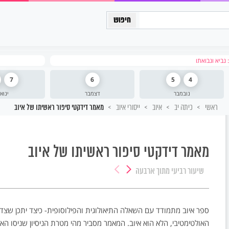
כיתה יב
נביא ונבואתו
7
6
5
4
נובמבר
דצמבר
ינוא
ראשי
כיתה יב
איוב
ייסורי איוב
מאמר דידקטי סיפור ראשיתו של איוב
מאמר דידקטי סיפור ראשיתו של איוב
שיעור רביעי
מתוך ארבעה
ספר איוב מתמודד עם השאלה התיאולוגית והפילוסופית- כיצד יתכן שצ
האולטימטיבי, הלא הוא איוב. המאמר מסביר מהי מטרת הניסיון שניסו הא