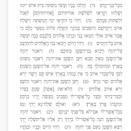
מִכָּל־בְּנֵי־קֶדֶם׃
(ד)
וְהָלְכוּ בָנָיו וְעָשׂוּ מִשְׁתֶּה בֵּית אִישׁ יוֹמוֹ
וְשָׁלְחוּ וְקָרְאוּ לִשְׁלֹשֶׁת אחיתיהם [אַחְיוֹתֵיהֶם] לֶאֱכֹל
וְלִשְׁתּוֹת עִמָּהֶם׃
(ה)
וַיְהִי כִּי הִקִּיפוּ יְמֵי הַמִּשְׁתֶּה וַיִּשְׁלַח
אִיּוֹב וַיְקַדְּשֵׁם וְהִשְׁכִּים בַּבֹּקֶר וְהֶעֱלָה עֹלוֹת מִסְפַּר כֻּלָּם כִּי
אָמַר אִיּוֹב אוּלַי חָטְאוּ בָנַי וּבֵרֲכוּ אֱלֹהִים בִּלְבָבָם כָּכָה יַעֲשֶׂה
אִיּוֹב כָּל־הַיָּמִים׃
(ו)
וַיְהִי הַיּוֹם וַיָּבֹאוּ בְּנֵי הָאֱלֹהִים לְהִתְיַצֵּב
עַל־יְהוָה וַיָּבוֹא גַם־הַשָּׂטָן בְּתוֹכָם׃
(ז)
וַיֹּאמֶר יְהוָה
אֶל־הַשָּׂטָן מֵאַיִן תָּבֹא וַיַּעַן הַשָּׂטָן אֶת־יְהוָה וַיֹּאמַר מִשּׁוּט
בָּאָרֶץ וּמֵהִתְהַלֵּךְ בָּהּ׃
(ח)
וַיֹּאמֶר יְהוָה אֶל־הַשָּׂטָן הֲשַׂמְתָּ
לִבְּךָ עַל־עַבְדִּי אִיּוֹב כִּי אֵין כָּמֹהוּ בָּאָרֶץ אִישׁ תָּם וְיָשָׁר יְרֵא
אֱלֹהִים וְסָר מֵרָע׃
(ט)
וַיַּעַן הַשָּׂטָן אֶת־יְהוָה וַיֹּאמַר הַחִנָּם
יָרֵא אִיּוֹב אֱלֹהִים׃
(י)
הֲלֹא־את [אַתָּה] שַׂכְתָּ בַעֲדוֹ
וּבְעַד־בֵּיתוֹ וּבְעַד כָּל־אֲשֶׁר־לוֹ מִסָּבִיב מַעֲשֵׂה יָדָיו בֵּרַכְתָּ
וּמִקְנֵהוּ פָּרַץ בָּאָרֶץ׃
(יא)
וְאוּלָם שְׁלַח־נָא יָדְךָ וְגַע
בְּכָל־אֲשֶׁר־לוֹ אִם־לֹא עַל־פָּנֶיךָ יְבָרֲכֶךָּ׃
(יב)
וַיֹּאמֶר יְהוָה
אֶל־הַשָּׂטָן הִנֵּה כָל־אֲשֶׁר־לוֹ בְּיָדֶךָ רַק אֵלָיו אַל־תִּשְׁלַח יָדֶךָ
וַיֵּצֵא הַשָּׂטָן מֵעִם פְּנֵי יְהוָה׃
(יג)
וַיְהִי הַיּוֹם וּבָנָיו וּבְנֹתָיו