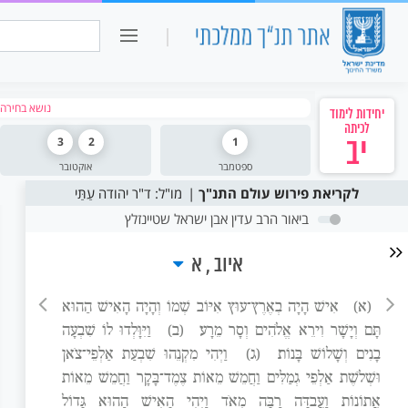
כיתה ו
חיפוש:
נושא בחירה: 
יחידות לימוד
לכיתה
יב
1
2
3
ספטמבר
אוקטובר
לקריאת פירוש עולם התנ"ך
מו"ל: ד"ר יהודה עַתַּי
ביאור הרב עדין אבן ישראל שטיינזלץ
איוב
א
(א)
אִישׁ הָיָה בְאֶרֶץ־עוּץ אִיּוֹב שְׁמוֹ וְהָיָה הָאִישׁ הַהוּא
תָּם וְיָשָׁר וִירֵא אֱלֹהִים וְסָר מֵרָע׃
(ב)
וַיִּוָּלְדוּ לוֹ שִׁבְעָה
בָנִים וְשָׁלוֹשׁ בָּנוֹת׃
(ג)
וַיְהִי מִקְנֵהוּ שִׁבְעַת אַלְפֵי־צֹאן
וּשְׁלֹשֶׁת אַלְפֵי גְמַלִּים וַחֲמֵשׁ מֵאוֹת צֶמֶד־בָּקָר וַחֲמֵשׁ מֵאוֹת
אֲתוֹנוֹת וַעֲבֻדָּה רַבָּה מְאֹד וַיְהִי הָאִישׁ הַהוּא גָּדוֹל