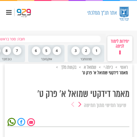
חובה: ספר בראשי
יחידות לימוד
לכיתה
י
1
2
3
4
5
6
7
8
ספטמבר
אוקטובר
נובמבר
ראשי
כיתה י
שמואל א
בקשת מלך
מאמר דידקטי שמואל א' פרק ט'
מאמר דידקטי שמואל א' פרק ט'
שיעור חמישי
מתוך חמישה