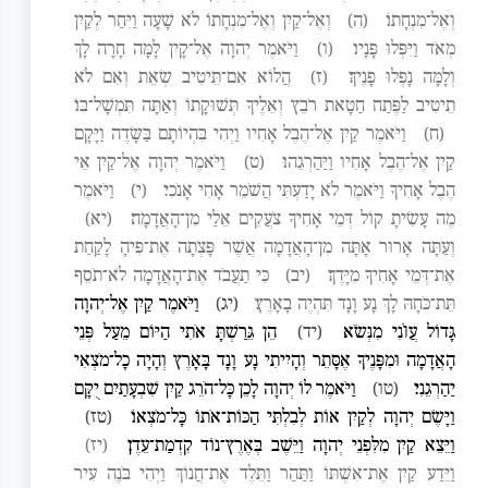
וְאֶל־מִנְחָתוֹ׃
(ה)
וְאֶל־קַיִן וְאֶל־מִנְחָתוֹ לֹא שָׁעָה וַיִּחַר לְקַיִן
מְאֹד וַיִּפְּלוּ פָּנָיו׃
(ו)
וַיֹּאמֶר יְהוָה אֶל־קָיִן לָמָּה חָרָה לָךְ
וְלָמָּה נָפְלוּ פָנֶיךָ׃
(ז)
הֲלוֹא אִם־תֵּיטִיב שְׂאֵת וְאִם לֹא
תֵיטִיב לַפֶּתַח חַטָּאת רֹבֵץ וְאֵלֶיךָ תְּשׁוּקָתוֹ וְאַתָּה תִּמְשָׁל־בּוֹ׃
(ח)
וַיֹּאמֶר קַיִן אֶל־הֶבֶל אָחִיו וַיְהִי בִּהְיוֹתָם בַּשָּׂדֶה וַיָּקָם
קַיִן אֶל־הֶבֶל אָחִיו וַיַּהַרְגֵהוּ׃
(ט)
וַיֹּאמֶר יְהוָה אֶל־קַיִן אֵי
הֶבֶל אָחִיךָ וַיֹּאמֶר לֹא יָדַעְתִּי הֲשֹׁמֵר אָחִי אָנֹכִי׃
(י)
וַיֹּאמֶר
מֶה עָשִׂיתָ קוֹל דְּמֵי אָחִיךָ צֹעֲקִים אֵלַי מִן־הָאֲדָמָה׃
(יא)
וְעַתָּה אָרוּר אָתָּה מִן־הָאֲדָמָה אֲשֶׁר פָּצְתָה אֶת־פִּיהָ לָקַחַת
אֶת־דְּמֵי אָחִיךָ מִיָּדֶךָ׃
(יב)
כִּי תַעֲבֹד אֶת־הָאֲדָמָה לֹא־תֹסֵף
תֵּת־כֹּחָהּ לָךְ נָע וָנָד תִּהְיֶה בָאָרֶץ׃
(יג)
וַיֹּאמֶר קַיִן אֶל־יְהוָה
גָּדוֹל עֲוֺנִי מִנְּשֹׂא׃
(יד)
הֵן גֵּרַשְׁתָּ אֹתִי הַיּוֹם מֵעַל פְּנֵי
הָאֲדָמָה וּמִפָּנֶיךָ אֶסָּתֵר וְהָיִיתִי נָע וָנָד בָּאָרֶץ וְהָיָה כָל־מֹצְאִי
יַהַרְגֵנִי׃
(טו)
וַיֹּאמֶר לוֹ יְהוָה לָכֵן כָּל־הֹרֵג קַיִן שִׁבְעָתַיִם יֻקָּם
וַיָּשֶׂם יְהוָה לְקַיִן אוֹת לְבִלְתִּי הַכּוֹת־אֹתוֹ כָּל־מֹצְאוֹ׃
(טז)
וַיֵּצֵא קַיִן מִלִּפְנֵי יְהוָה וַיֵּשֶׁב בְּאֶרֶץ־נוֹד קִדְמַת־עֵדֶן׃
(יז)
וַיֵּדַע קַיִן אֶת־אִשְׁתּוֹ וַתַּהַר וַתֵּלֶד אֶת־חֲנוֹךְ וַיְהִי בֹּנֶה עִיר