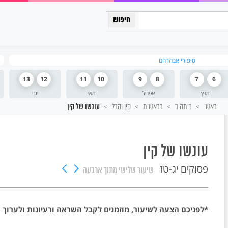
כיתה יב
סיפורי אבהרהם
13
12
11
10
9
8
7
6
מרץ
אפריל
מאי
יוני
ראשי
כיתה ב
בראשית
קין והבל
עונשו של קין
עונשו של קין
פסוקים יג-טז
שיעור שלישי
מתוך ארבעה
*לפניכם הצעה לשיעור, מוזמנים לקבל השראה ורעיונות ולערוך