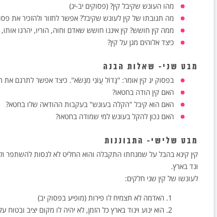
מהו העונש שקיבל קין? (פסוקים יב-יג)
מה תגובתו של קין לעונש שקיבל? אפשר לחזור ולהזכיר את פסו
ממה קין חושש? קין איננו חושש שאדם וחוה, הוריו, יהרגו אותו,
כיצד אלוהים מגן על קין?
מבט שני- שאלות הבנה
בפסוק יג קין אומר: "גָּדוֹל עֲוֺנִי מִנְּשֹׂא". כיצד אפשר לתרגם את
האם קין הודה בחטאו?
האם הוא קיבל "הקלה בעונש" בעקבות ההודאה שלו בחטא?
האם נכון להקל בעונש למי שמודה בחטאו?
מבט שלישי- התבוננות
קין קינא בהבל על שמנחתו התקבלה והוא החליט לא לנסות להשתפר וללמ
ונד בארץ.
לעונשו של קין שני חלקים:
האדמה לא תצמיח לו פירות (מופיע בפסוק יב)
הוא ינוע וינוד בארץ כל הזמן, לא יהיה לו מקום יציב ובטוח ע