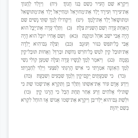
וַיִּקְרָא שֵׁם הָעִיר כְּשֵׁם בְּנוֹ חֲנוֹךְ׃
(יח)
וַיִּוָּלֵד לַחֲנוֹךְ
אֶת־עִירָד וְעִירָד יָלַד אֶת־מְחוּיָאֵל וּמְחִיּיָאֵל יָלַד אֶת־מְתוּשָׁאֵל
וּמְתוּשָׁאֵל יָלַד אֶת־לָמֶךְ׃
(יט)
וַיִּקַּח־לוֹ לֶמֶךְ שְׁתֵּי נָשִׁים שֵׁם
הָאַחַת עָדָה וְשֵׁם הַשֵּׁנִית צִלָּה׃
(כ)
וַתֵּלֶד עָדָה אֶת־יָבָל הוּא
הָיָה אֲבִי יֹשֵׁב אֹהֶל וּמִקְנֶה׃
(כא)
וְשֵׁם אָחִיו יוּבָל הוּא הָיָה
אֲבִי כָּל־תֹּפֵשׂ כִּנּוֹר וְעוּגָב׃
(כב)
וְצִלָּה גַם־הִוא יָלְדָה
אֶת־תּוּבַל קַיִן לֹטֵשׁ כָּל־חֹרֵשׁ נְחֹשֶׁת וּבַרְזֶל וַאֲחוֹת תּוּבַל־קַיִן
נַעֲמָה׃
(כג)
וַיֹּאמֶר לֶמֶךְ לְנָשָׁיו עָדָה וְצִלָּה שְׁמַעַן קוֹלִי נְשֵׁי
לֶמֶךְ הַאְזֵנָּה אִמְרָתִי כִּי אִישׁ הָרַגְתִּי לְפִצְעִי וְיֶלֶד לְחַבֻּרָתִי׃
(כד)
כִּי שִׁבְעָתַיִם יֻקַּם־קָיִן וְלֶמֶךְ שִׁבְעִים וְשִׁבְעָה׃
(כה)
וַיֵּדַע אָדָם עוֹד אֶת־אִשְׁתּוֹ וַתֵּלֶד בֵּן וַתִּקְרָא אֶת־שְׁמוֹ שֵׁת כִּי
שָׁת־לִי אֱלֹהִים זֶרַע אַחֵר תַּחַת הֶבֶל כִּי הֲרָגוֹ קָיִן׃
(כו)
וּלְשֵׁת גַּם־הוּא יֻלַּד־בֵּן וַיִּקְרָא אֶת־שְׁמוֹ אֱנוֹשׁ אָז הוּחַל לִקְרֹא
בְּשֵׁם יְהוָה׃