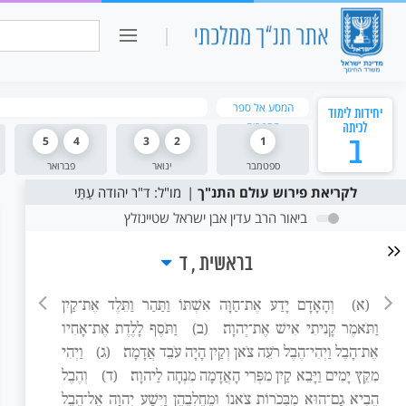
כיתה ו
חיפוש:
המסע אל ספר
יחידות לימוד
הספרים
לכיתה
ב
1
2
3
4
5
ספטמבר
ינואר
פברואר
לקריאת פירוש עולם התנ"ך
מו"ל: ד"ר יהודה עַתַּי
ביאור הרב עדין אבן ישראל שטיינזלץ
בראשית
ד
(א)
וְהָאָדָם יָדַע אֶת־חַוָּה אִשְׁתּוֹ וַתַּהַר וַתֵּלֶד אֶת־קַיִן
וַתֹּאמֶר קָנִיתִי אִישׁ אֶת־יְהוָה׃
(ב)
וַתֹּסֶף לָלֶדֶת אֶת־אָחִיו
אֶת־הָבֶל וַיְהִי־הֶבֶל רֹעֵה צֹאן וְקַיִן הָיָה עֹבֵד אֲדָמָה׃
(ג)
וַיְהִי
מִקֵּץ יָמִים וַיָּבֵא קַיִן מִפְּרִי הָאֲדָמָה מִנְחָה לַיהוָה׃
(ד)
וְהֶבֶל
הֵבִיא גַם־הוּא מִבְּכֹרוֹת צֹאנוֹ וּמֵחֶלְבֵהֶן וַיִּשַׁע יְהוָה אֶל־הֶבֶל