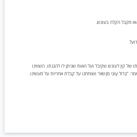
הוא מקבל הקלה בעונש.
וע?
 של קין לעונש שקיבל ועל האות שניתן לו להגנתו. השווינו
ָּדוֹל עֲוֺנִי מִנְּשֹׂא" ושוחחנו על קבלת אחריות על מעשינו.