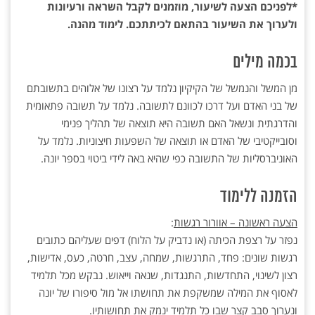
*לפניכם הצעה לשיעור, מוזמנים לקבל השראה ורעיונות
ולערוך את השיעור בהתאם לכיתתכם. לימוד מהנה.
בכמה מילים
מן המשל והנמשל של הקיקיון נלמד על רצונו של אלוהים בתשובתם
של בני האדם ועל דרכו לכוונם לתשובה. נלמד על תשובה פתאומית
והדרגתית ונשאל האם תשובה היא תוצאה של תהליך פנימי
וסובייקטיבי של האדם או תוצאה של השפעות חיצוניות. נלמד על
האוניברסליות של התשובה כפי שהיא באה לידי ביטוי בספר יונה.
הזמנה ללימוד
הצעה ראשונה – אוורור רגשות
:
נפזר על רצפת הכיתה (או נדביק על הלוח) דפים שעליהם כתובים
רגשות שונים: פחד, התרגשות, שמחה, עצב, חרטה, כעס, אדישות,
רצון לשינוי, התחדשות, התנגדות, שנאה וייאוש. נבקש מכל תלמיד
לאסוף את המילה שמשקפת את תחושתו אל מול סיפורו של יונה
ונערוך סבב קצר שבו כל תלמיד ינמק את תחושותיו.