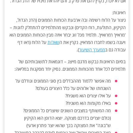
אם לא יזכרו, נקרין להם את פרק ב והם יזהו את מינויו של הדג הגדול.
ראיונות:
ניצור על הלוח רשימה ובה ארבעת הכוחות הממונים (הדג הגדול,
הקיקיון, התולעת, רוח הקדים) ונבקש מהתלמידים להתחלק לזוגות –
'מראיין' ו'מרואיין'. תלמיד מכל זוג יבחר איזה מבין הכוחות הממונים הוא
ויענה בשמו לחברו המראיין. נקרין את ה
שאלות
על הלוח (ראו דף
עבודה גם ב
ממערך השיעור
).
בסיום הראיונות נבקש מדגם מייצג – דוגמאות לתשובותיהם של
תלמידים לכל אחד מהכוחות הממונים. נסיק יחד מסקנות במליאה:
מה אפשר ללמוד מההבדלים בין סוגי הממונים וגודלם על
השגחתו של אלוהים על כלל היצורים בעולם?
על אילו יצורים הוא משגיח?
באילו מקומות הוא משגיח?
מה המשותף במצבים השונים שיוצרים כל הממונים?
(כולם יוצרים בדרכם מצוקה. יוצא הדופן הוא הקיקיון
ש"בונה" את המצוקה בכך שהוא יוצר פתרון ארעי)
כיצד המצבים שהאל יוצר גורמות לאדם להרהר בתשובה?