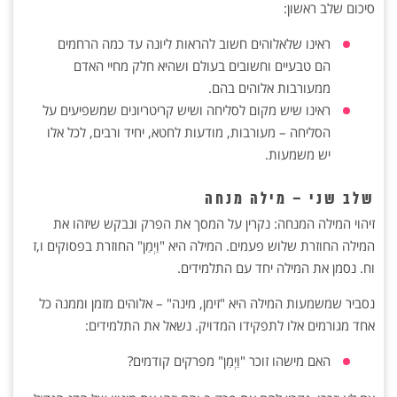
סיכום שלב ראשון:
ראינו שלאלוהים חשוב להראות ליונה עד כמה הרחמים
הם טבעיים וחשובים בעולם ושהיא חלק מחיי האדם
ממעורבות אלוהים בהם.
ראינו שיש מקום לסליחה ושיש קריטריונים שמשפיעים על
הסליחה – מעורבות, מודעות לחטא, יחיד ורבים, לכל אלו
יש משמעות.
שלב שני – מילה מנחה
זיהוי המילה המנחה: נקרין על המסך את הפרק ונבקש שיזהו את
המילה החוזרת שלוש פעמים. המילה היא "וַיְמַן" החוזרת בפסוקים ו,ז
וח. נסמן את המילה יחד עם התלמידים.
נסביר שמשמעות המילה היא "זימן, מינה" – אלוהים מזמן וממנה כל
אחד מגורמים אלו לתפקידו המדויק. נשאל את התלמידים:
האם מישהו זוכר "וַיְמַן" מפרקים קודמים?