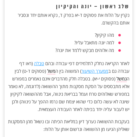
שלב ראשון – יונה והקיקיון
נקרין על הלוח את פסוקים ד-יא בפרק ד, נקרא אותם יחד ונסביר
אותם בהקשרם.
מהו קיקיון?
למה יונה מתאבל עליו?
מה אלוהים מבקש ללמד את יונה?
לאחר הקריאה נחלק לתלמידים דפי עבודה ובהם
טבלה
(ראו דף
עבודה גם ב
ממערך השיעור
) המשווה בין ה
משל
(פסוקים ד-ט) לבין
ה
נמשל
(פסוקים י-יא). בטבלה חלק מהדברים אינם נאמרים במפורש
אלא מתבססים על הסקת מסקנות מתוך ההשוואה (לדוגמה, לא נאמר
במפורש שאלוהים טרח ועמל בבריאת נינווה, אבל מההשוואה לקיקיון
שיונה לא עשה כלום כדי שהוא יצמח שם נרמז ההפך על נינווה) ולכן
יש לעבור עליה יחד בכיתה לאחר העבודה העצמאית.
בעקבות ההשוואה נערוך דיון במליאת הכיתה ובו נשאל מהן המסקנות
שאליהן הגיעו מן ההשוואה ונרשום אותן על הלוח: