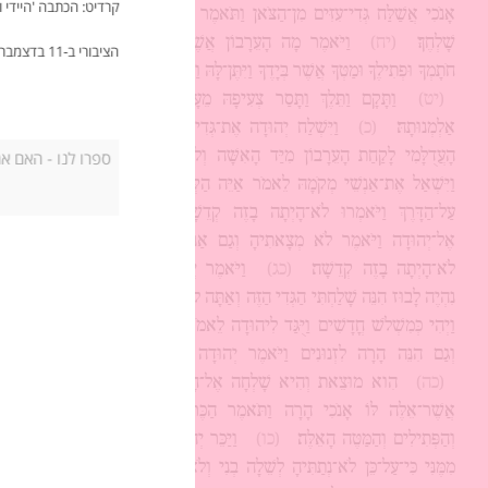
אָנֹכִי אֲשַׁלַּח גְּדִי־עִזִּים מִן־הַצֹּאן וַתֹּאמֶר אִם־תִּתֵּן עֵרָבוֹן עַד
שָׁלְחֶךָ׃
(יח)
וַיֹּאמֶר מָה הָעֵרָבוֹן אֲשֶׁר אֶתֶּן־לָּךְ וַתֹּאמֶר
הציבורי ב-11 בדצמבר 2013.
חֹתָמְךָ וּפְתִילֶךָ וּמַטְּךָ אֲשֶׁר בְּיָדֶךָ וַיִּתֶּן־לָּהּ וַיָּבֹא אֵלֶיהָ וַתַּהַר לוֹ׃
(יט)
וַתָּקָם וַתֵּלֶךְ וַתָּסַר צְעִיפָהּ מֵעָלֶיהָ וַתִּלְבַּשׁ בִּגְדֵי
אַלְמְנוּתָהּ׃
(כ)
וַיִּשְׁלַח יְהוּדָה אֶת־גְּדִי הָעִזִּים בְּיַד רֵעֵהוּ
הָעֲדֻלָּמִי לָקַחַת הָעֵרָבוֹן מִיַּד הָאִשָּׁה וְלֹא מְצָאָהּ׃
(כא)
וַיִּשְׁאַל אֶת־אַנְשֵׁי מְקֹמָהּ לֵאמֹר אַיֵּה הַקְּדֵשָׁה הִוא בָעֵינַיִם
עַל־הַדָּרֶךְ וַיֹּאמְרוּ לֹא־הָיְתָה בָזֶה קְדֵשָׁה׃
(כב)
וַיָּשָׁב
אֶל־יְהוּדָה וַיֹּאמֶר לֹא מְצָאתִיהָ וְגַם אַנְשֵׁי הַמָּקוֹם אָמְרוּ
לֹא־הָיְתָה בָזֶה קְדֵשָׁה׃
(כג)
וַיֹּאמֶר יְהוּדָה תִּקַּח־לָהּ פֶּן
נִהְיֶה לָבוּז הִנֵּה שָׁלַחְתִּי הַגְּדִי הַזֶּה וְאַתָּה לֹא מְצָאתָהּ׃
(כד)
וַיְהִי כְּמִשְׁלֹשׁ חֳדָשִׁים וַיֻּגַּד לִיהוּדָה לֵאמֹר זָנְתָה תָּמָר כַּלָּתֶךָ
וְגַם הִנֵּה הָרָה לִזְנוּנִים וַיֹּאמֶר יְהוּדָה הוֹצִיאוּהָ וְתִשָּׂרֵף׃
(כה)
הִוא מוּצֵאת וְהִיא שָׁלְחָה אֶל־חָמִיהָ לֵאמֹר לְאִישׁ
אֲשֶׁר־אֵלֶּה לּוֹ אָנֹכִי הָרָה וַתֹּאמֶר הַכֶּר־נָא לְמִי הַחֹתֶמֶת
וְהַפְּתִילִים וְהַמַּטֶּה הָאֵלֶּה׃
(כו)
וַיַּכֵּר יְהוּדָה וַיֹּאמֶר צָדְקָה
מִמֶּנִּי כִּי־עַל־כֵּן לֹא־נְתַתִּיהָ לְשֵׁלָה בְנִי וְלֹא־יָסַף עוֹד לְדַעְתָּה׃