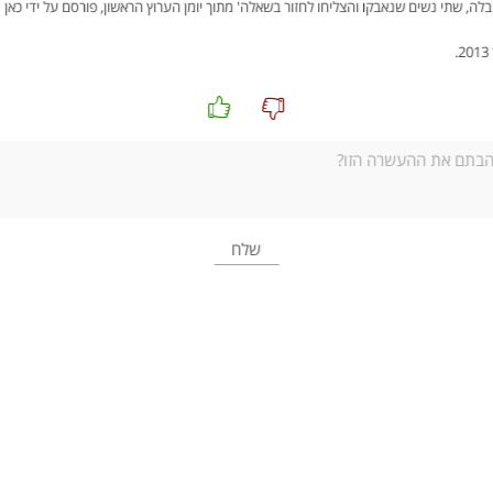
וכו'.
האם גם היום יש ציפייה כזו מנשים, סמויה או גלויה?
אפשרות שנייה – סרטון ושיחה
:
נצפה עם התלמידים ב
כתבה על שתי נשים שחזרו בשאלה
. נקרין עד דקה 5:00 – חשוב לדייק בעצ
נערוך שיחה על בחירתן של הנשים לעזוב את העולם החרדי. נשאל את ה
אילו מחירים הן משלמות?
מה לדעתכם נתן להן כוח לקבל החלטה קשה כל כך?
מה נותן להן כוח כעת?
מתוך הכתבה נצא לשיחה על אנשים שבחרו ללכת נגד מוסכמה כלשהי ב
אפשרות שלישית – ביטוי
:
נכתוב על הלוח את הביטוי 'אם אין אני לי, מי לי?' (משנה אבות פרק א משנ
נשאל את התלמידים:
מה משמעות הביטוי? (באחריותי לדאוג לעצמי, אם אני לא אדאג לי
האם חוויתם בחייכם סיטואציה שהביטוי הזה היה רלוונטי בה?