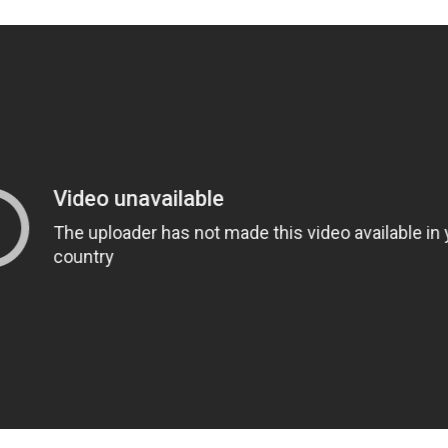
בכמה מילים
בשיעור זה נלמד על מעשה תמר: כשיהודה מתמהמה מלהשיא לה את בנו
נדון בשאלה מה הוביל את תמר להתחפש ולשכב עם יהודה, וכיצד המק
בהמשך לבחירה זו, נבחן כיצד יכול אדם לשאת את גורלו ומה עשויים להי
הזמנה ללימוד
אפשרות ראשונה – שיר
:
נאזין ביחד עם התלמידים לשיר '
חגיגה
' שכתב הנרי ושרה שרית חדד."
נשאל את התלמידים:
במה עוסק השיר הזה?
לפי השיר, מדוע האישה להיות שקטה ופסיבית? ("אם תספרי לו מה 
האם זה שיר מחאה?
נגד מה הוא מוחה?
האם אתם מסכימים עם המחאה שהוא מציג?
באמצעות השיר נצא לשיחה על הציפיות מנשים בחברה בעבר ובעתיד: לשב