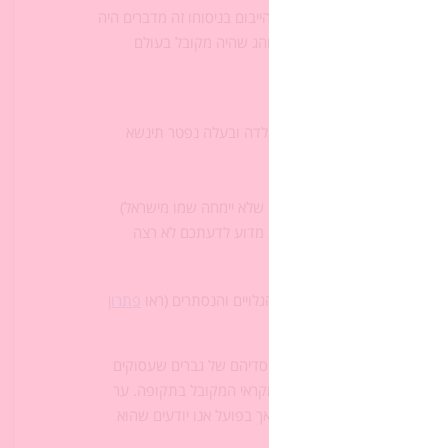
 ה-ו
. נסביר שככל הנראה חוק הייבום בניסוחו זה מדברים היה
ים, אך יש להניח שהוא משקף נוהג שהיה מקובל בעולם
תו של ער? (אישה שנישאה ולא ילדה ובעלה נפטר תינשא
 בעלה המת? (שם הבעל המת, כדי שלא יימחה שמו מישראל)
שם אחיו? בעקבות מחשבות אלה, מדוע לדעתכם לא רצה
אחיו הגדול)
יפור כלפי תמר, ועל מניעיהם הגלויים והנסתרים (ראו
פתרון
נחזור למליאה, נבדוק את תשובות התלמידים ונתמקד בתשובה לשאלה 5. בסיפור יש אישה שנתונה לחסדיהם של גברים שעסוקים
גורמת להם להפר את הנוהג המקראי המקובל בתקופה. ער
יהודה רק "דוחה" את הייבום, אך בפועל אנו יודעים שהוא