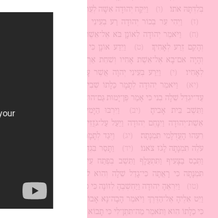
בְּלִדְתָּהּ אֹתוֹ׃
(ו)
וַיִּקַּח יְהוּדָה אִשָּׁה לְעֵר בְּכוֹרוֹ וּשְׁמָהּ תָּמָר׃
(ז)
וַיְהִי עֵר בְּכוֹר יְהוּדָה רַע בְּעֵינֵי יְהוָה וַיְמִתֵהוּ יְהוָה׃
(ח)
וַיֹּאמֶר יְהוּדָה לְאוֹנָן בֹּא אֶל־אֵשֶׁת אָחִיךָ וְיַבֵּם אֹתָהּ
וְהָקֵם זֶרַע לְאָחִיךָ׃
(ט)
וַיֵּדַע אוֹנָן כִּי לֹּא לוֹ יִהְיֶה הַזָּרַע
וְהָיָה אִם־בָּא אֶל־אֵשֶׁת אָחִיו וְשִׁחֵת אַרְצָה לְבִלְתִּי נְתָן־זֶרַע
לְאָחִיו׃
(י)
וַיֵּרַע בְּעֵינֵי יְהוָה אֲשֶׁר עָשָׂה וַיָּמֶת גַּם־אֹתוֹ׃
(יא)
וַיֹּאמֶר יְהוּדָה לְתָמָר כַּלָּתוֹ שְׁבִי אַלְמָנָה בֵית־אָבִיךְ
עַד־יִגְדַּל שֵׁלָה בְנִי כִּי אָמַר פֶּן־יָמוּת גַּם־הוּא כְּאֶחָיו וַתֵּלֶךְ תָּמָר
וַתֵּשֶׁב בֵּית אָבִיהָ׃
(יב)
וַיִּרְבּוּ הַיָּמִים וַתָּמָת בַּת־שׁוּעַ
אֵשֶׁת־יְהוּדָה וַיִּנָּחֶם יְהוּדָה וַיַּעַל עַל־גֹּזֲזֵי צֹאנוֹ הוּא וְחִירָה
רֵעֵהוּ הָעֲדֻלָּמִי תִּמְנָתָה׃
(יג)
וַיֻּגַּד לְתָמָר לֵאמֹר הִנֵּה חָמִיךְ
עֹלֶה תִמְנָתָה לָגֹז צֹאנוֹ׃
(יד)
וַתָּסַר בִּגְדֵי אַלְמְנוּתָהּ מֵעָלֶיהָ
וַתְּכַס בַּצָּעִיף וַתִּתְעַלָּף וַתֵּשֶׁב בְּפֶתַח עֵינַיִם אֲשֶׁר עַל־דֶּרֶךְ
תִּמְנָתָה כִּי רָאֲתָה כִּי־גָדַל שֵׁלָה וְהִוא לֹא־נִתְּנָה לוֹ לְאִשָּׁה׃
(טו)
וַיִּרְאֶהָ יְהוּדָה וַיַּחְשְׁבֶהָ לְזוֹנָה כִּי כִסְּתָה פָּנֶיהָ׃
(טז)
וַיֵּט אֵלֶיהָ אֶל־הַדֶּרֶךְ וַיֹּאמֶר הָבָה־נָּא אָבוֹא אֵלַיִךְ כִּי לֹא יָדַע
כִּי כַלָּתוֹ הִוא וַתֹּאמֶר מַה־תִּתֶּן־לִּי כִּי תָבוֹא אֵלָי׃
(יז)
וַיֹּאמֶר