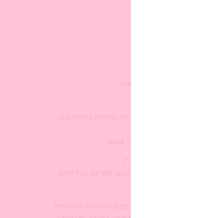
נה לתמר שתינשא לו)
 להקים משפחה עד שתינשא לשלה)
 עם יהודה / להקים מחאה?
 הרבה כוח, היא משתייכת לחוליות החלשות בחברה (הגר,
 את העלילה. נקרא את פסוק יד ונשאל:
יף, יושבת "בְּפֶתַח עֵינַיִם")
ה זונה, נראתה ליהודה כזונה בשל לבושה ואולי גם בגלל מקום
פֶתַח עֵינַיִם" העסיקו את הפרשנים. נחלק את התלמידים