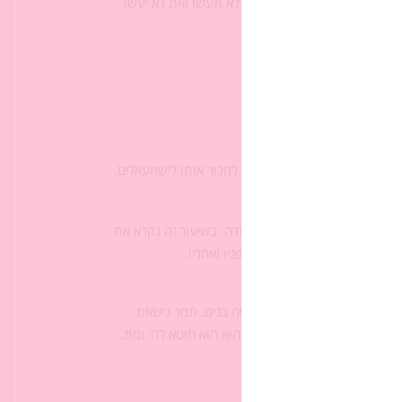
 משהו שקשור אליכם, כי אם לא תעשו זאת לא יעשו
הנסיבות.
ון לא להשאירו למות בבור אלא למכור אותו לישמעאלים.
 שיוסף נטרף ומת)
ד בקורותיו של אחד האחים – יהודה. בשיעור זה נקרא את
ל הסיפור בתוך הפרקים שלפניו ואחריו.
יהודה נישא ונולדים לו שלושה בנים. תמר נישאת
שאת תמר לאח השני, אונן, וגם הוא הוא חוטא לה' ומת.
ישי ויינשא לה)
פה להינשא לשלה?