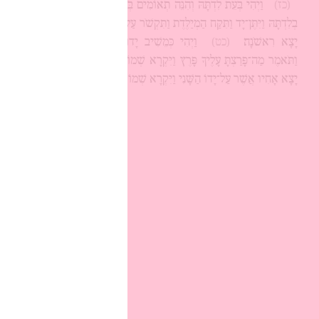
(כז)
וַיְהִי בְּעֵת לִדְתָּהּ וְהִנֵּה תְאוֹמִים בְּבִטְנָהּ׃
(כח)
וַיְהִי
בְלִדְתָּהּ וַיִּתֶּן־יָד וַתִּקַּח הַמְיַלֶּדֶת וַתִּקְשֹׁר עַל־יָדוֹ שָׁנִי לֵאמֹר זֶה
יָצָא רִאשֹׁנָה׃
(כט)
וַיְהִי כְּמֵשִׁיב יָדוֹ וְהִנֵּה יָצָא אָחִיו
וַתֹּאמֶר מַה־פָּרַצְתָּ עָלֶיךָ פָּרֶץ וַיִּקְרָא שְׁמוֹ פָּרֶץ׃
(ל)
וְאַחַר
יָצָא אָחִיו אֲשֶׁר עַל־יָדוֹ הַשָּׁנִי וַיִּקְרָא שְׁמוֹ זָרַח׃