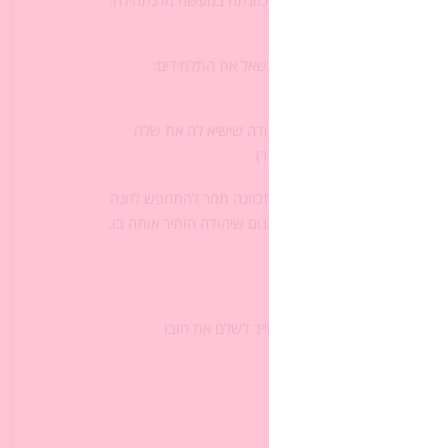
 וכיצד הוא קשור לשאלה מה הייתה כוונתה במעשה מלכתחילה.
 גם ב
ממערך השיעור
).
צד הן קשורות לפעולותיה של תמר. נשאל את התלמידים:
לה באופן לא מוסרי? (לא)
 מן המפגש עם יהודה: לבקש מיהודה שישיא לה את שלה
 זרעו של יהודה / להתפלל לילד)
מעשה של חוסר ברירה. בין שהתכוונה תמר להתחפש לזונה
 לשחרר את עצמה מן המצב העגום שיהודה הותיר אותה בו.
כאורה היא רוצה לוודא שיהיה חייב לשלם את חובו