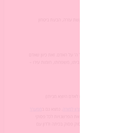
 המקדש? (התעלות רוחנית, בקשת עזרה, הבעת ביטחון
א גם ב
ממערך השיעור
).
א מדגיש מאוד את שמירתו של ה' על האדם. זאת כיוון שאדם
ם כי הגנותיו הרגילות – קירות ביתו, משפחתו, חומות עירו –
היוצא לדרך למסע לירושלים או לאדם היוצא מביתו)
ם שבמזמור (ראו
דף עבודה
ו
פתרון למורה
. נמצא גם ב
ממערך
 בין הכרטיסיות וילמדו בחבורה את הפרשנויות לכל פסוקי
מדה. לחלופין, אפשר להקרין פסוק פסוק בכיתה ולדון עם