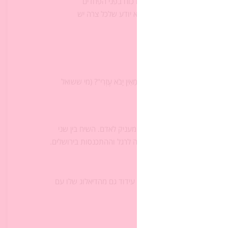
ד ביכולתו של המזמור לתת לו כוח בפני הפחדים
להרגיש שמור ומוגן יותר כשהוא יודע שלכל צרה יש
 הוא משייך זאת לשאלה "מֵאַיִן יָבֹא עֶזְרִי"? (מי ששואל
 ולא אם בכלל)
דיה על הביטחון והשמירה שה' מעניק לאדם. השיח בין שני
קשור בתחושת היחד של העלייה לרגל וההתכנסות בירושלים.
חון בה' הדובר הראשון שואב עידוד גם מהדיאלוג שלו עם