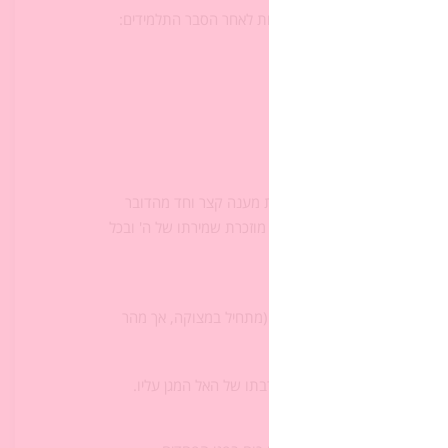
סקה. נסכם על הלוח את הברכות לאחר הסבר התלמידים:
מֵעַתָּה וְעַד עוֹלָם".
שאלה הפותחת של המזמור מקבלת מענה קצר וחד מהדובר
 המנחה שמ"ר – ארבע פעמים מוזכרת שמירתו של ה' ובכל
יזו קטגוריה הוא מתאים יותר? (מתחיל במצוקה, אך מהר
 הוא חש הקלה ומרגיש את קרבתו של האל המגן עליו.