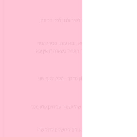
גינה ושירה, אפשר להציע להם לשיר ולנגן לפני הכיתה,
ושא את עיניו אל ההרים לבדוק מאין יבוא עזרו. סביר להניח
צוקות שכרוכות במסע. השיר מתחיל בשאלה "מֵאַיִן יָבֹא
 ג? (הדובר משתנה מגוף ראשון מדבר – 'אני', לגוף שני
והשני הוא המברך את ההֶלך שה' ישמור עליו ויגן עליו מכל
ו על מדרגות בית המקדש או העולים לירושלים לרגל שרו