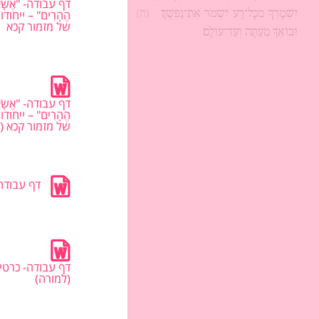
דף עבודה- "אֶשָּׂא 
הֶהָרִים" – ייחוד
יִשְׁמָרְךָ מִכָּל־רָע יִשְׁמֹר אֶת־נַפְשֶׁךָ׃
(ח)
יְהוָה יִשְׁמָר־צֵאתְךָ
של מזמור קכא
וּבוֹאֶךָ מֵעַתָּה וְעַד־עוֹלָם׃
דף עבודה- "אֶשָּׂא 
הֶהָרִים" – ייחוד
של מזמור קכא (
דף עבודה-
דף עבודה- כרטיס
(למורה)