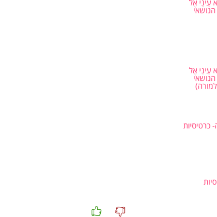
עֵינַי אֶל
בכמה מילים
ו הנושאי
בשיעור זה נלמד את מזמור קכא שעוסק בתפילתו של האדם ההולך בדרך 
השמירה של ה' על האדם, החוזר לאורך המזמור, ומדוע הוא רלוונטי במיו
משמעותן המיוחדת של כל ברכה וברכה שהרע מברך בהן את חברו היוצא ל
המוכר אל הזר.
עֵינַי אֶל
ו הנושאי
למורה)
הזמנה ללימוד
אפשרות ראשונה – האזנה לשיר ודיון
:
נאזין יחד לשירו של שי גבסו '
ארים ראשי
'.
 כרטיסיות
נשאל את התלמידים:
במה השיר עוסק לדעתכם?
למה כאשר ההווה קשה וכואב אנחנו מסתכלים קדימה אל המחר
מה המחר יכול להבטיח לנו?
יות
האם אתם מזהים בתוך השיר ציטוטים משיר אחר? ("מאין יבוא עזר
קכא שנלמד היום)