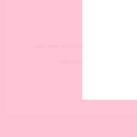
וקה?
ר בשלום, ובברכות שהוא מתברך בהן לפני היציאה למסע.
ה כרטיסייה המפרשת פסוק אחר מתוך המזמור.