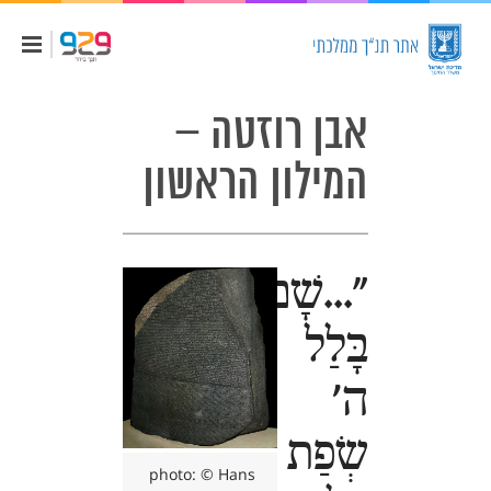
אבן רוזטה –
המילון הראשון
"...שָׁם
בָּלַל
ה'
שְׂפַת
photo: © Hans