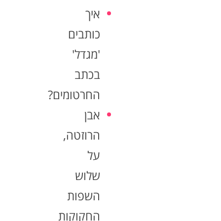
איך
כותבים
'מגדל'
בכתב
החרטומים?
אבן
הרוזטה,
על
שלוש
השפות
החקוקות