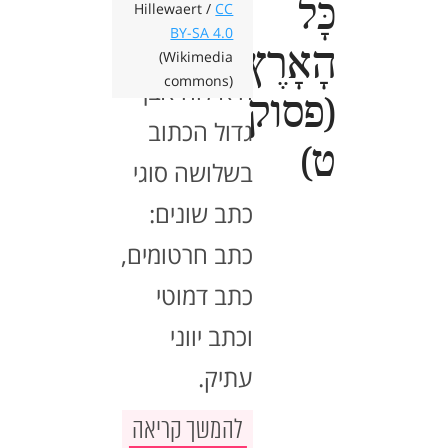
כָּל
Hillewaert /
CC
BY-SA 4.0
אבן הרוזטה
הָאָרֶץ."
(Wikimedia
commons)
היא לוח אבן
(פסוק
גדול הכתוב
ט)
בשלושה סוגי
כתב שונים:
כתב חרטומים,
כתב דמוטי
וכתב יווני
עתיק.
להמשך קריאה