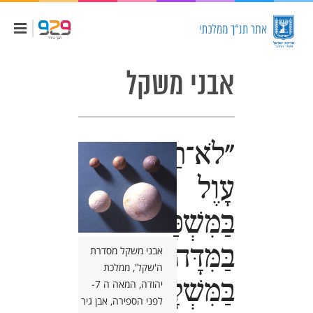
אבני משקל
"לֹא־תַעֲשׂוּ
עָוֶל
בַּמִּשְׁפָּט
בַּמִּדָּה
אבני משקל מסדרת
ה'שקל', ממלכת
בַּמִּשְׁקָל
יהודה, המאה ה 7-
לפני הספירה, אבן גיר