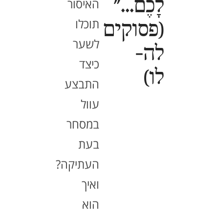
לָכֶם..."
האיסור
תוכלו
(פסוקים
לשער
לה-
כיצד
לו)
התבצע
עוול
במסחר
בעת
העתיקה?
ואיך
הוא