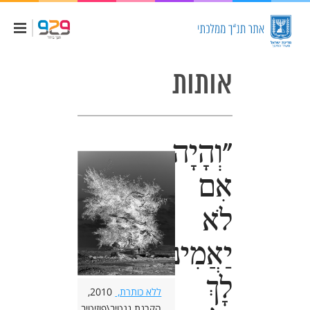
אותות
"וְהָיָה
אִם
לֹא
יַאֲמִינוּ
לָךְ
ללא כותרת,
2010,
הקרנת נגטיב\פוזיטיב,