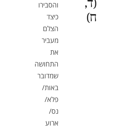
(ד,
והסבירו
ח)
כיצד
הצלם
מעביר
את
התחושה
שמדובר
באות/
פלא/
נס/
ארוע