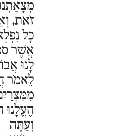
מְצָאַתְנוּ
זֹאת, וְאַי
כָל נִפְלְא
אֲשֶׁר סִפְ
לָנוּ אֲבוֹ
לֵאמֹר הֲ
מִמִּצְרַיִ
הֶעֱלָנוּ ה
וְעַתָּה