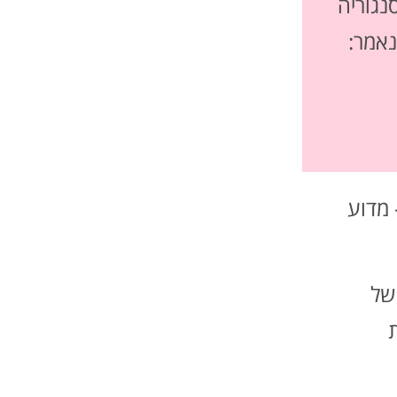
נגוריה
נאמר:
מדוע
של