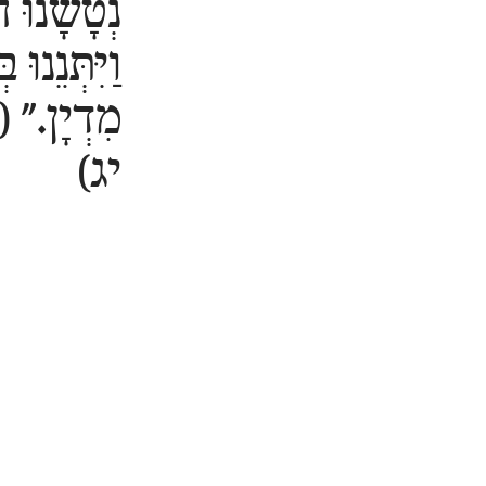
נְטָשָׁנוּ 
וַיִּתְּנֵנוּ ב
מִדְיָן." (
יג)