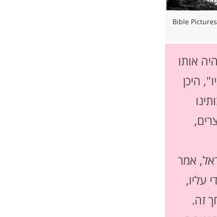
הראשון במצרים. איור מהספר: Bible Pictures and
יה אותו
יו", היכן
ינו
רים,
ראל, אמר
 עליו,
ך זה.