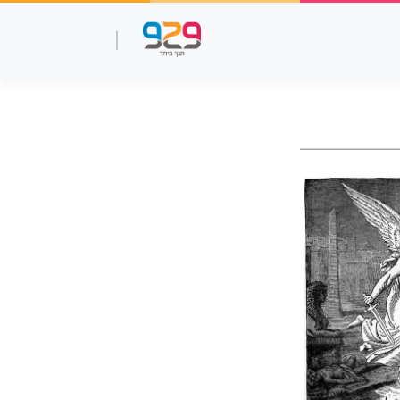
שאלות עמ"ר
תנך מלא
סרטוני למידה