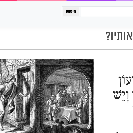
כיתה יב
ותיו?
עוֹן
 וְיֵשׁ