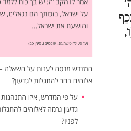
ה'
אמר לו הקב"ה: יש בך כוח ללמד ס
על ישראל, בזכותך הם נגאלים, ש
ְּכַף
והושעת את ישראל…
ו,
(על פי: ילקוט שמעוני, שופטים ו, סימן סב)
המדרש מנסה לענות על השאלה – 
אלוהים בחר להתגלות לגדעון?
על פי המדרש, איזו התנהגות 
גדעון גרמה לאלוהים להתגלות
לפניו?