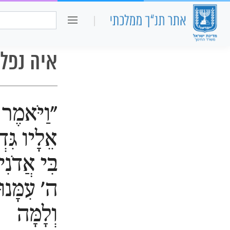
כיתה ו
חיפוש:
איה נפלא
"וַיֹּאמֶר
אֵלָיו גִּדְ
בִּי אֲדֹנִי
ה' עִמָּנוּ
וְלָמָּה