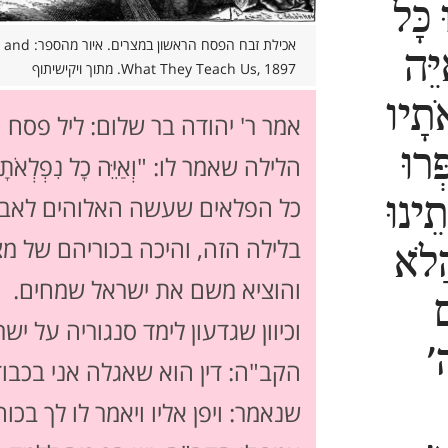
 כָּל
אכילת זבח הפסח 
ֵּה
What They Teach Us, 1897. מתוך ויקישיתוף
ֹתָיו
אמר ר' יהודה בר שלום: ליל פסח ה
ּרוּ
הלילה שאמר לו: "וְאַיֵּה כָל נִפְלְאֹתָ
תֵינוּ
כל הפלאים שעשה האלוהים לאבות
בלילה הזה, והיכה בכוריהם של מצ
לֹא
והוציא משם את ישראל שמחים.
ם
וכיוון שגדעון לימד סנגוריה על יש
'
הקב"ה: דין הוא שאגלה אני בכבודי
שנאמר: ויפן אליו ויאמר לו לך בכוח