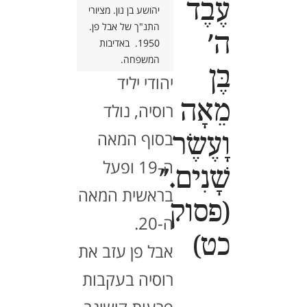
עֶבֶד
יהושע בן נון. מציורי
התנ"ך של אבל פן.
ה'
1950. באדיבות
אָבֵּל פַּן, אמן
המשפחה.
בֶּן
יהודי יליד
מֵאָה
רוסיה, נולד
בסוף המאה
וָעֶשֶׂר
ה-19 ופעל
שָׁנִים."
בראשית המאה
(פסוק
ה-20.
כט)
אבל פן עזב את
רוסיה בעקבות