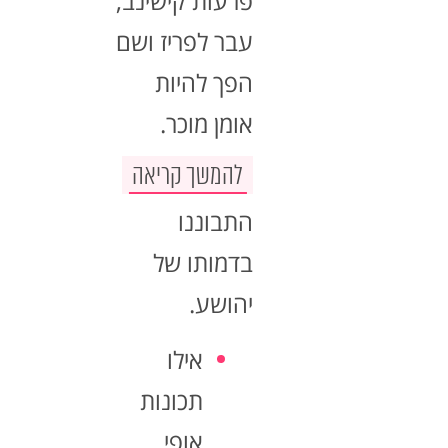
פרעות קישינב,
עבר לפריז ושם
הפך להיות
אומן מוכר.
להמשך קריאה
התבוננו
בדמותו של
יהושע.
אילו
תכונות
אופי