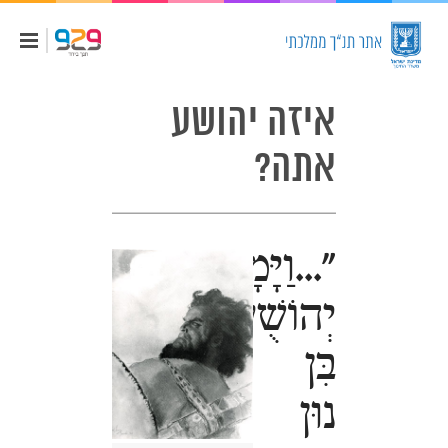
איזה יהושע
אתה?
"...וַיָּמָת
יְהוֹשֻׁעַ
בִּן
נוּן