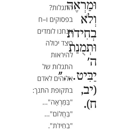
וּמַרְאֶה
התגלות?
וְלֹא
בפסוקים ו–ח
אנחנו לומדים
בְחִידֹת
כיצד יכולה
וּתְמֻנַת
להיראות
ה'
התגלות של
יַבִּיט…"
אלוהים לאדם
(יב,
בתקופת התנך:
"בַּמַּרְאָה"…
ח).
"בַּחֲלוֹם"…
"בְחִידֹת".