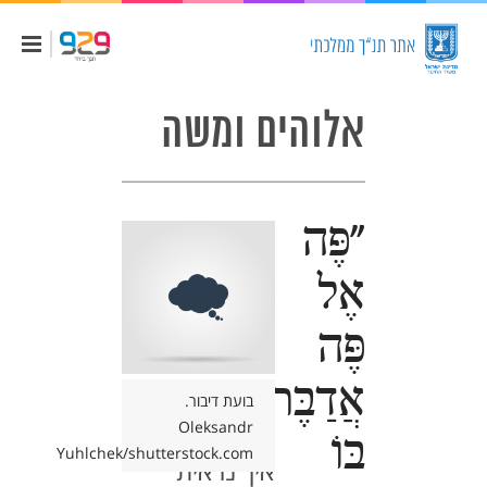
אלוהים ומשה
"פֶּה
אֶל
פֶּה
אֲדַבֶּר
בועת דיבור.
Oleksandr
בּוֹ
Yuhlchek/shutterstock.com
איך נראית