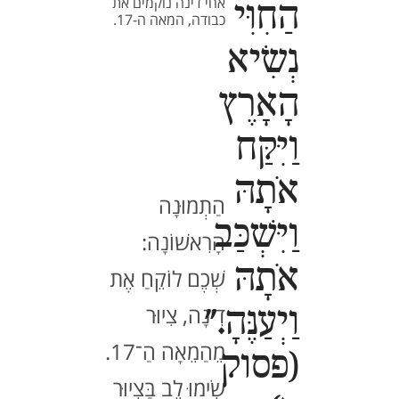
אחי דינה נוקמים את
הַחִוִּי
כבודה, המאה ה-17.
נְשִׂיא
הָאָרֶץ
וַיִּקַּח
אֹתָהּ
הַתְמוּנָה
וַיִּשְׁכַּב
הָרִאשׁוֹנָה:
אֹתָהּ
שְׁכֶם לוֹקֵחַ אֶת
דִינָה, צִיוּר
וַיְעַנֶּהָ."
מֵהַמֵאָה הַ־17.
(פסוק
שִׂימוּ לֵב בַּצִיוּר