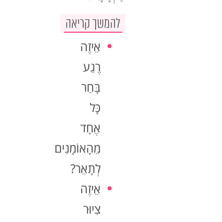
להמשך קריאה
אֵיזֶה
רֶגַע
בָּחַר
כָּל
אֶחָד
מֵהָאוֹמָנִים
לְתָאֵר?
אֵיזֶה
צִיוּר