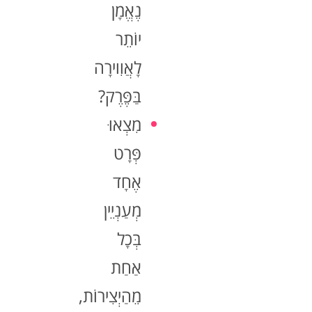
נֶאֱמָן
יוֹתֵר
לָאֲוִוירָה
בַּפֶּרֶק?
מִצְאוּ
פְּרָט
אֶחָד
מְעַנְיֵין
בְּכָל
אַחַת
מֵהַיְצִירוֹת,