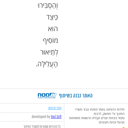
וְהַסְבִּירוּ
כֵּיצַד
הוּא
מוֹסִיף
לְתֵיאוּר
הָעֲלִילָה.
תנאי שימוש
יחידות ההוראה באתר פותחו עבור משרד
החינוך ע"י ממשק, לרבות
developed-by
Yael Soft
טיפול בזכויות יוצרים וקבלת הרשאות מתאימות
מבעלי זכויות חיצוניים
כל הזכויות שמורות למשרד החינוך