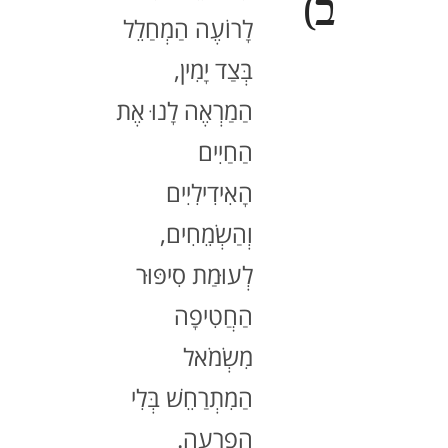
ב)
לָרוֹעֶה הַמְחַלֵל
בְּצַד יָמִין,
הַמַרְאֶה לָנוּ אֶת
הַחַיִים
הָאִידִילִיִים
וְהַשְׂמֵחִים,
לְעוּמַת סִיפּוּר
הַחֲטִיפָה
מִשְׂמֹאל
הַמִתְרַחֵשׁ בְּלִי
הַפְרָעָה.