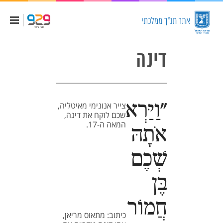
דינה
"וַיַּרְא
צייר אנונימי מאיטליה,
שכם לוקח את דינה,
המאה ה-17.
אֹתָהּ
שְׁכֶם
בֶּן
חֲמוֹר
כיתוב: מתאוס מריאן,