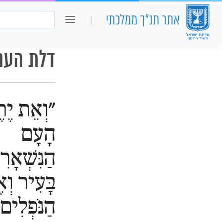
כיתה ו
חיפוש:
דלת העם
"וְאֵת יֶת
הָעָם
הַנִּשְׁאָר
בָּעִיר וְ
הַנֹּפְלִים