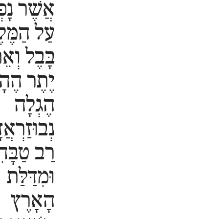
אֲשֶׁר נָפְ
עַל הַמֶּלֶ
בָּבֶל וְאֵ
יֶתֶר הֶהָ
הֶגְלָה
נְבוּזַרְאֲד
רַב טַבָּח
וּמִדַּלַּת
הָאָרֶץ