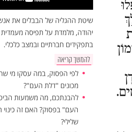
לוּ
ךְ
שיטת ההגליה של הבבלים את אנש
ת
יהודה, מלמדת על תפיסה מעמדית
בתפקידים חברתיים ובמצב כלכלי.
מוֹן
להמשך קריאה
לפי הפסוק, במה עסקו מי שהי
ָן
מכונים "דלת העם"?
ִים.
להבנתכם, מה משמעות הביטו
העם" בפסוק? האם זה כינוי חי
שלילי?