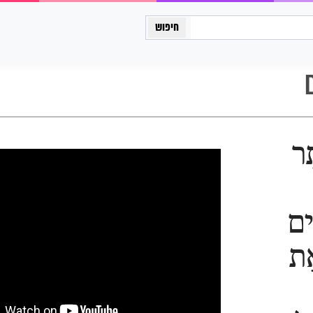
כיתה יב
ֶר
ִים
אֶת