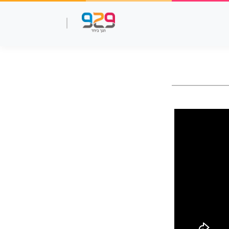
שאלות עמ"ר
תנך מלא
סרטוני למידה