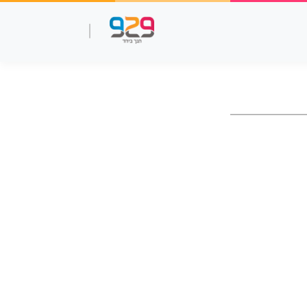
שאלות עמ"ר
תנך מלא
סרטוני למידה