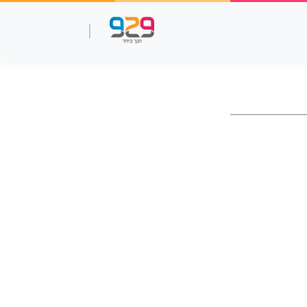
שאלות עמ"ר
תנך מלא
סרטוני למידה