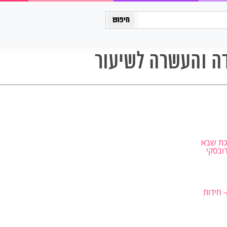
כיתה יב
דה והעשרה לשיעור
כת שבא
רובסקי
 חידות