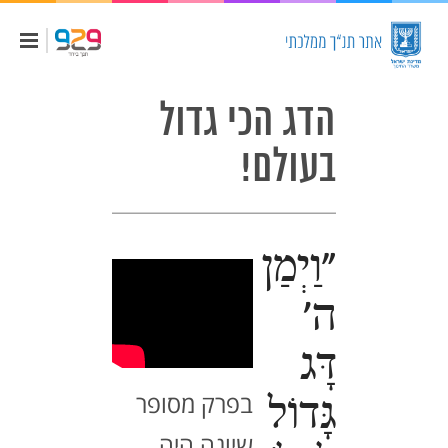
הדג הכי גדול
בעולם!
"וַיְמַן
ה'
דָּג
בפרק מסופר
גָּדוֹל
שיונה היה