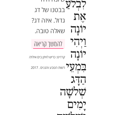
לִבְלֹעַ
בבטנו של דג
אֶת
גדול. איזה דג?
יוֹנָה
שאלה טובה.
וַיְהִי
להמשך קריאה
יוֹנָה
קרדיט: כריש לויתן בים אילת/
בִּמְעֵי
רשות הטבע והגנים . 2017
הַדָּג
שְׁלֹשָׁה
יָמִים