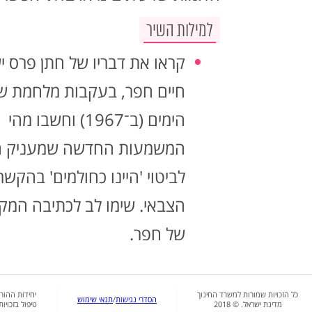
למילות השיר
קראו את דבריו של חתן פרס י
חיים חפר, בעקבות מלחמת 
הימים (ב־1967) וחשבו מהי
המשמעות החדשה שמעניק ה
לביטוי 'היינו כחולמים' בהקשר
הצבאי. שימו לב לכתיבה המק
של חפר.
כל הזכויות שמורות למשרד החינוך
יחידות ההור
הסדרי נגישות
/
תנאי שימוש
מדינת ישראל. © 2018
טיפול בזכויו