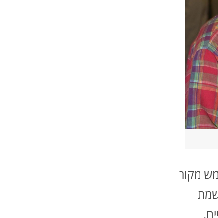
ימש מקור
שמת
ם.