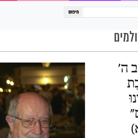
כיתה יב
ולמים
ּב ה'
ַת
נוּ
ם"
)