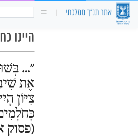
כיתה ו
חיפוש:
היינו כח
"... בְּשׁו
אֶת שִׁיב
צִיּוֹן הָיִי
כְּחֹלְמִי
(פסוק א