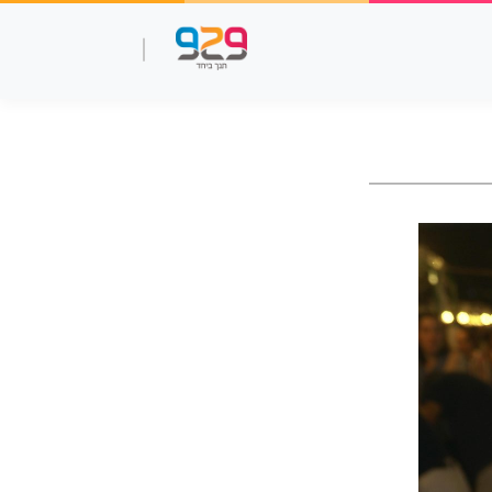
שאלות עמ"ר
תנך מלא
סרטוני למידה