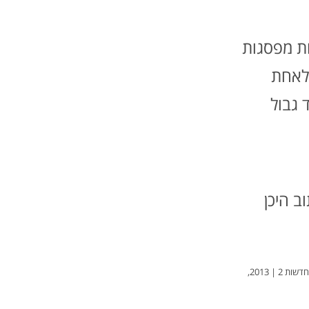
ת מפסגות
 לאחת
 גבול
ב היכן
קרדיט: הקסם של פסגת הר ברית בין הבתרים/ עמיר בלבן | שש, חדשות 2 | 2013,