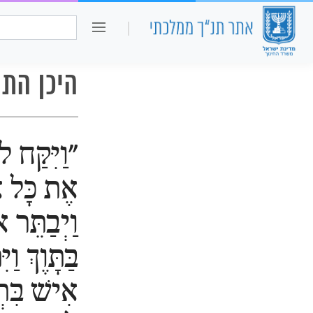
כיתה ו
חיפוש:
היכן התק
"וַיִּקַּח לו
אֶת כָּל א
וַיְבַתֵּר 
בַּתָּוֶךְ וַיִּ
אִישׁ בִּתְ