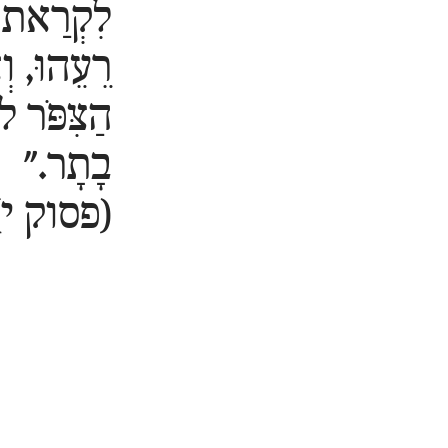
לִקְרַאת
רֵעֵהוּ, ו
הַצִּפֹּר ל
בָתָר."
(פסוק י)