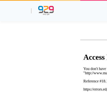
שאלות עמ"ר
תנך מלא
סרטוני למידה