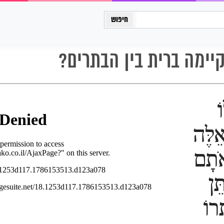
כיתה יב
יימה ברית בין הבתרים?
ֹ
ֵלֶּה
אֹתָם
תֵּן
רוֹ