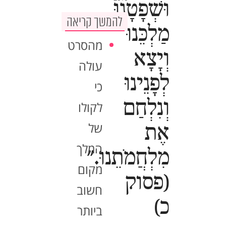
וּשְׁפָטָנוּ
להמשך קריאה
מַלְכֵּנוּ
מהסרט
וְיָצָא
עולה
לְפָנֵינוּ
כי
וְנִלְחַם
לקולו
של
אֶת
המלך
מִלְחֲמֹתֵנוּ."
מקום
(פסוק
חשוב
כ)
ביותר