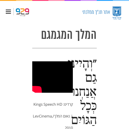
המלך המגמגם
"וְהָיִינוּ
גַם
אֲנַחְנוּ
כְּכָל
קרדיט: Kings Speech HD
הַגּוֹיִם
| נאום המלך/LevCinema,
2010