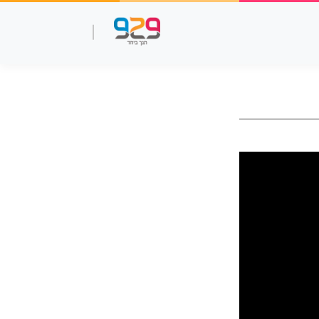
שאלות עמ"ר
תנך מלא
סרטוני למידה