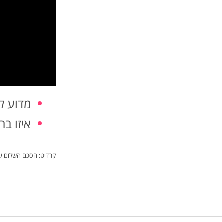
מדוע ל
איזו ב
קרדיט: הסכם השלום עם ירדן –