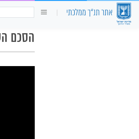
כיתה ו
חיפוש:
הסכם השל