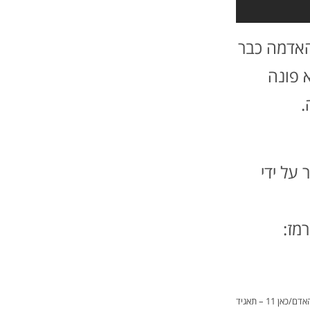
 האדמה כבר
 פונה
.
על ידי
מז:
קרדיט: והארץ הייתה תוהו ובוהו-תולדות ארץ ישראל פרק 1: שחר האדם/כאן 11 – תאגיד