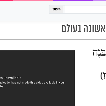
כיתה יב
אשונה בעולם
בֹּנֶה
)