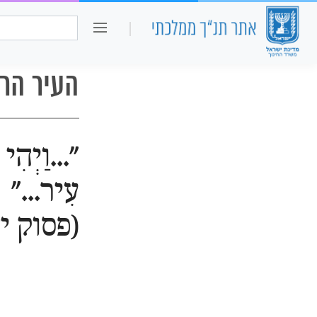
כיתה ו
חיפוש:
העיר הר
"...וַיְהִי 
עִיר..."
(פסוק יז