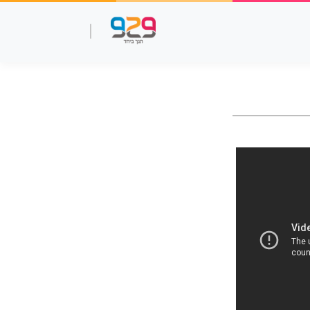
שאלות עמ"ר
תנך מלא
סרטוני למידה