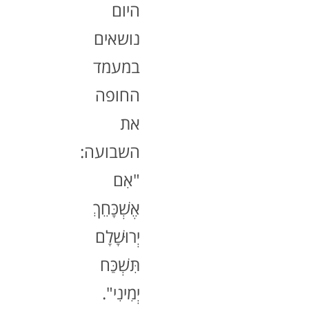
היום
נושאים
במעמד
החופה
את
השבועה:
"אִם
אֶשְׁכָּחֵךְ
יְרוּשָׁלָם
תִּשְׁכַּח
יְמִינִי".