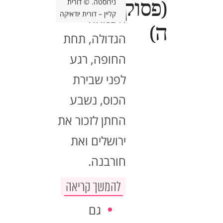
נירוסטה. © דורית
(פסוק
קליין – דורית יודאיקה
השמחה
ה)
הגדולה, תחת
החופה, רגע
לפני שבירת
הכוס, נשבע
החתן לזכור את
ירושלים ואת
חורבנה.
להמשך קריאה
גם