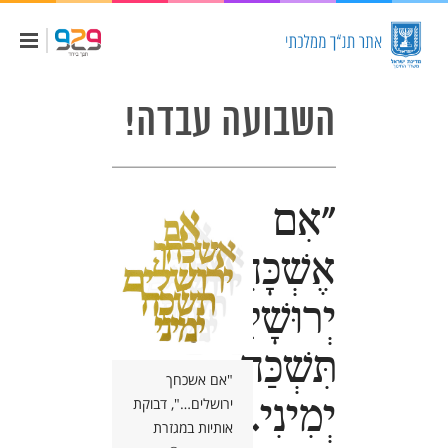
השבועה עבדה!
"אִם
אֶשְׁכָּחֵךְ
יְרוּשָׁלִָם
תִּשְׁכַּח
"אם אשכחך
יְמִינִי."
ירושלים…", דבוקת
אותיות במגזרת
בשעת