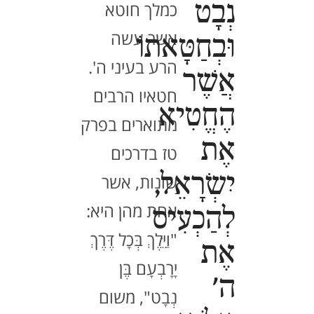
נְבָט
כמלך חוטא
אשר עשה
וּבְחַטָּאתוֹ
הרע בעיני ה'.
אֲשֶׁר
חטאיו הרבים
הֶחֱטִיא
מתוארים בפרק
אֶת
טז בדרכים
יִשְׂרָאֵל,
שונות, אשר
אחת מהן היא:
לְהַכְעִיס
"וַיֵּלֶךְ בְּכָל דֶּרֶךְ
אֶת
יָרָבְעָם בֶּן
ה'
נְבָט", משום