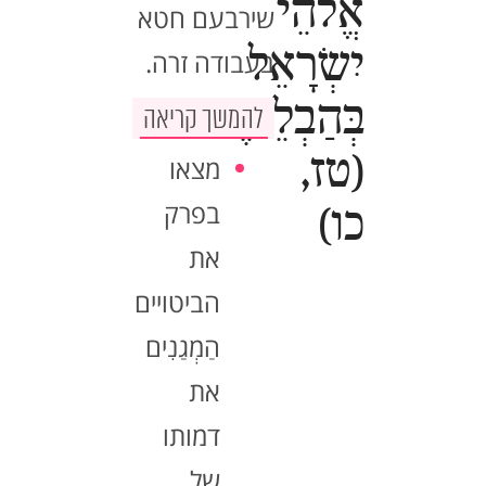
אֱלֹהֵי
שירבעם חטא
יִשְׂרָאֵל
בעבודה זרה.
בְּהַבְלֵיהֶם."
להמשך קריאה
(טז,
מצאו
בפרק
כו)
את
הביטויים
הַמְגַנִים
את
דמותו
של