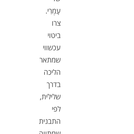
עָמְרִי.
צרו
ביטוי
עכשווי
שמתאר
הליכה
בדרך
שלילית,
לפי
התבנית
שמתווה