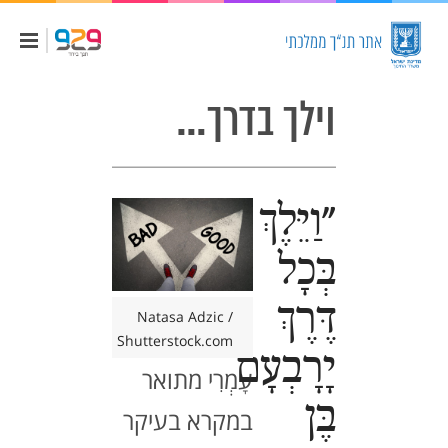
וילך בדרך…
"וַיֵּלֶךְ
בְּכָל
דֶּרֶךְ
Natasa Adzic /
Shutterstock.com
יָרָבְעָם
עָמְרִי מתואר
בֶּן
במקרא בעיקר