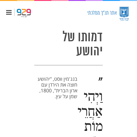
דמותו של
יהושע
"
בנג'מין ווסט, "יהושע
חוצה את הירדן עם
ארון הברית", 1800,
וַיְהִי
שמן על עץ.
אַחֲרֵי
מוֹת