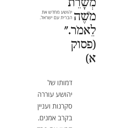
מְשָׁרֵת
יהושע מחדש את
מֹשֶׁה
הברית עם ישראל.
לֵאמֹר."
(פסוק
א)
דמותו של
יהושע עוררה
סקרנות ועניין
בקרב אמנים.