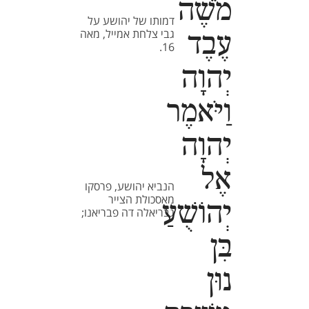
מֹשֶׁה
דמותו של יהושע על
גבי צלחת אמייל, מאה
עֶבֶד
16.
יְהוָה
וַיֹּאמֶר
יְהוָה
אֶל
הנביא יהושע, פרסקו
מאסכולת הצייר
יְהוֹשֻׁעַ
גבריאלה דה פבריאנו;
בִּן
נוּן