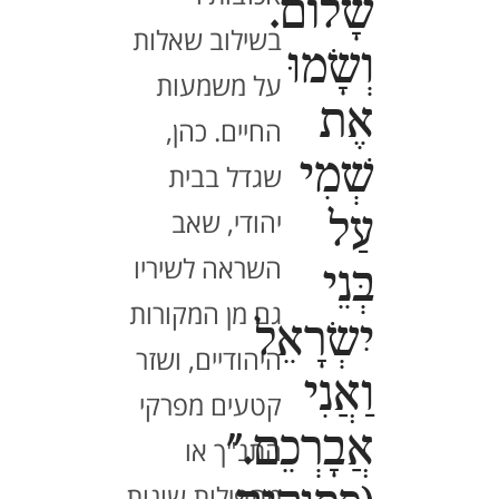
שָׁלוֹם.
בשילוב שאלות
וְשָׂמוּ
על משמעות
אֶת
החיים. כהן,
שְׁמִי
שגדל בבית
יהודי, שאב
עַל
השראה לשיריו
בְּנֵי
גם מן המקורות
יִשְׂרָאֵל
היהודיים, ושזר
וַאֲנִי
קטעים מפרקי
אֲבָרְכֵם."
התנ"ך או
מתפילות שונות