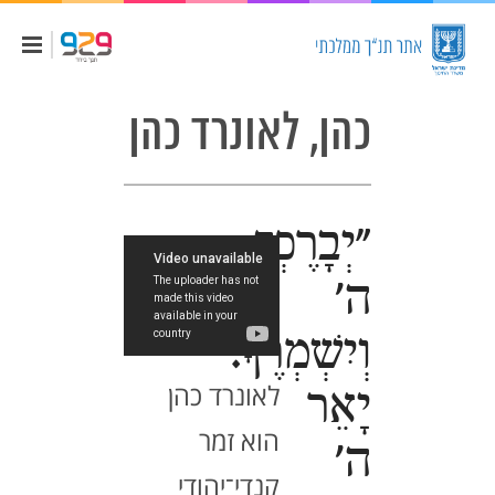
כהן, לאונרד כהן
"יְבָרֶכְךָ
ה'
וְיִשְׁמְרֶךָ.
לאונרד כהן
יָאֵר
הוא זמר
ה'
קנדי־יהודי