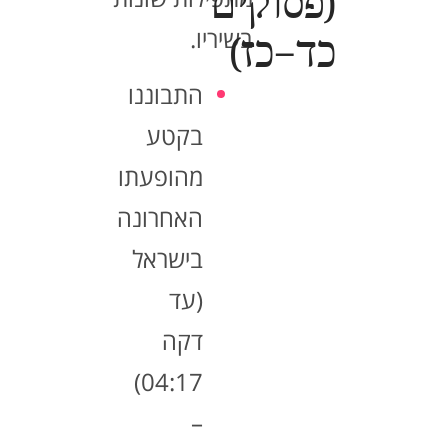
(פסוקים
בשיריו.
כד–כז)
התבוננו
בקטע
מהופעתו
האחרונה
בישראל
(עד
דקה
04:17)
–