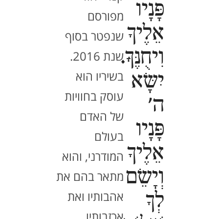
פָּנָיו
מפורסם
אֵלֶיךָ
שנפטר בסוף
וִיחֻנֶּךָּ.
שנת 2016.
בשיריו הוא
יִשָּׂא
עוסק בחוויות
ה'
של האדם
פָּנָיו
בעולם
אֵלֶיךָ
המודרני, והוא
וְיָשֵׂם
מתאר בהם את
אהבותיו ואת
לְךָ
אכזבותיו