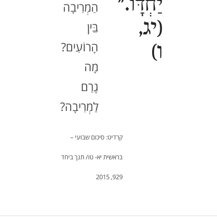
יַחְדָּו."
הַמְרִיבָה
(יג,
בֵּין
הָרוֹעִים?
ו)
מָה
גָרַם
לַמְרִיבָה?
קרדיט: סיכום שבועי –
בראשית יא- טו/ תנך ביחד
929, 2015