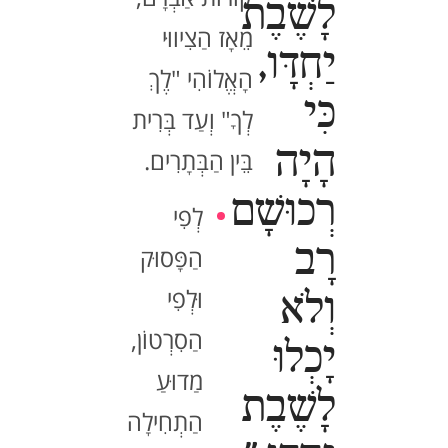
לָשֶׁבֶת
מֵאָז הַצִיווּי
יַחְדָּו,
הָאֱלוֹהִי "לֶךְ
כִּי
לְךָ" וְעַד בְּרִית
הָיָה
בֵּין הַבְּתָרִים.
רְכוּשָׁם
לְפִי
רָב
הַפָּסוּק
וּלְפִי
וְלֹא
הַסִרְטוֹן,
יָכְלוּ
מַדוּעַ
לָשֶׁבֶת
הַתְחִילָה