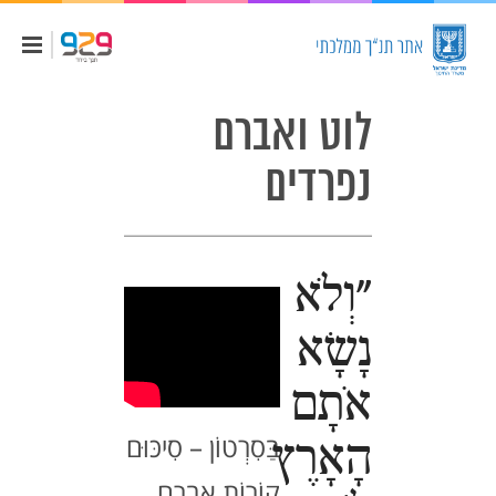
לוט ואברם
נפרדים
"וְלֹא
נָשָׂא
אֹתָם
בַּסִרְטוֹן – סִיכּוּם
הָאָרֶץ
קוֹרוֹת אַבְרָם,