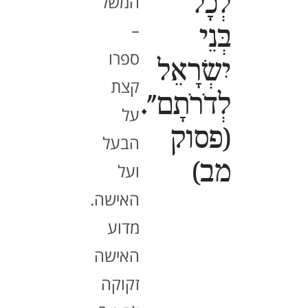
לְכָל
המשל
–
בְּנֵי
ספרו
יִשְׂרָאֵל
קצת
לְדֹרֹתָם".
על
(פסוק
הבעל
מב)
ועל
האישה.
מדוע
האישה
זקוקה