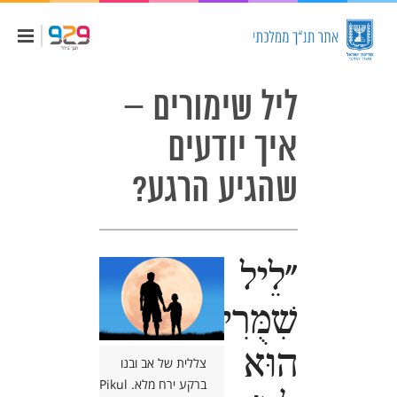
ליל שימורים –
איך יודעים
שהגיע הרגע?
"לֵיל
שִׁמֻּרִים
הוּא
צללית של אב ובנו
ברקע ירח מלא. Pikul