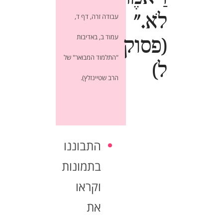
לֹא."
עבודה זרה, דף ד,
עמוד ב, באדיבות
(פסוק
"התלמוד המבואר" של
ל)
הרב שטיינזלץ).
התבוננו
בתמונות
וקראו
את