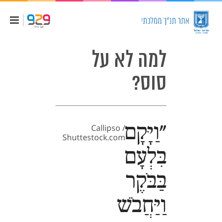
למה לא על
סוס?
"וַיָּקָם
Callipso /
Shuttestock.com
בִּלְעָם
בַּבֹּקֶר
וַיַּחֲבֹשׁ