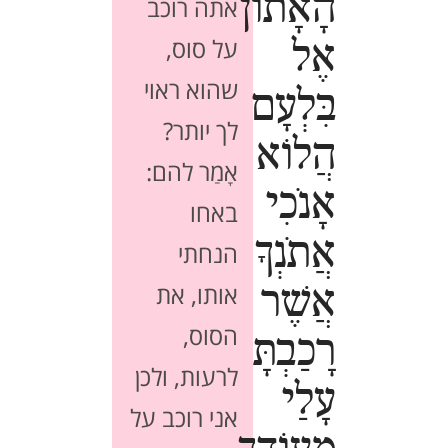
הָאָתוֹן
אתה רוכב
על סוס,
אֶל
שהוא ראוי
בִּלְעָם
לך יותר?
הֲלוֹא
אָמַר להם:
אָנֹכִי
באחו
אֲתֹנְךָ
הנחתי
אותו, את
אֲשֶׁר
הסוס,
רָכַבְתָּ
לרעות, ולכן
עָלַי
אני רוכב על