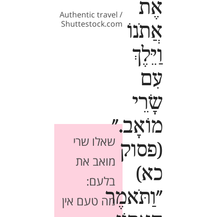
אֶת
Authentic travel /
Shuttestock.com
אֲתֹנוֹ
וַיֵּלֶךְ
עִם
שָׂרֵי
מוֹאָב."
שאלו שרי
(פסוק
מואב את
כא)
בלעם:
"וַתֹּאמֶר
מה טעם אין