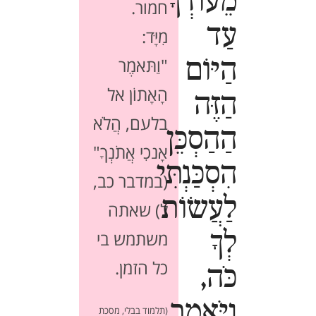
מֵעוֹדְךָ
חמור.
עַד
מִיָּד:
הַיּוֹם
"וַתּאמֶר
הָאָתוֹן אל
הַזֶּה
בלעם, הֲלֹא
הַהַסְכֵּן
אָנכִי אֲתֹנְךָ"
הִסְכַּנְתִּי
(במדבר כב,
לַעֲשׂוֹת
ל) שאתה
לְךָ
משתמש בי
כל הזמן.
כֹּה,
וַיֹּאמֶר
(תלמוד בבלי, מסכת