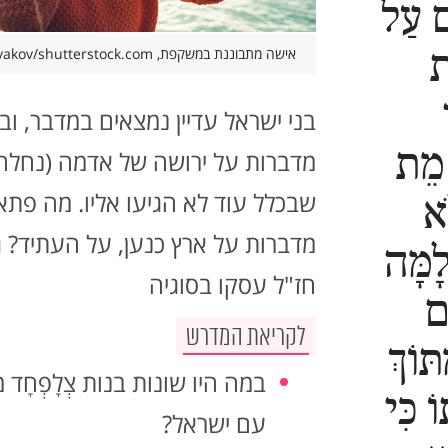
ם עַל
ת
אישה מתבוננת במשקפת, Sergey Tinyakov/shutterstock.com
בני ישראל עדיין נמצאים במדבר, ובנו
 מֵת
מדברות על ירושה של אדמה (נחלה
שבכלל עוד לא הגיעו אליו. מה פתא
ֹא
מדברות על ארץ כנען, על העתיד? 
לָמָּה
חז"ל עסקו בסוגיה
ׁם
לקריאת המדרש
ּוֹךְ
במה היו שונות בנות צְלָפְחָד
ֹ כִּי
עם ישראל?