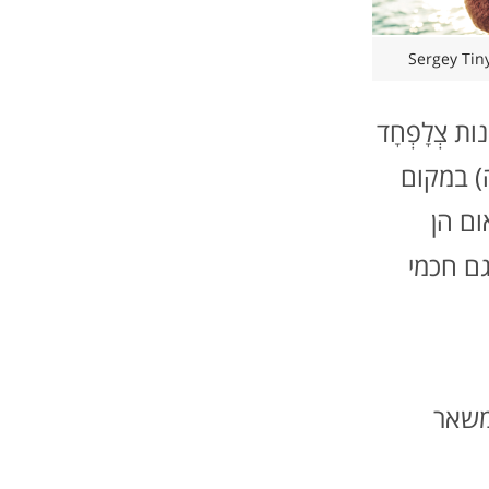
ת צְלָפְחָד
) במקום
ום הן
גם חכמי
 משאר