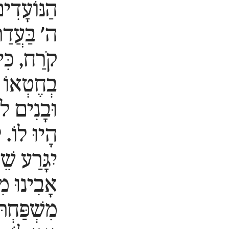
הַנּוֹעָדִי
ה' בַּעֲדַ
קֹרַח, כִּי
בְחֶטְאוֹ
וּבָנִים ל
הָיוּ לוֹ. 
יִגָּרַע שֵ
אָבִינוּ מִת
מִשְׁפַּחְתּו