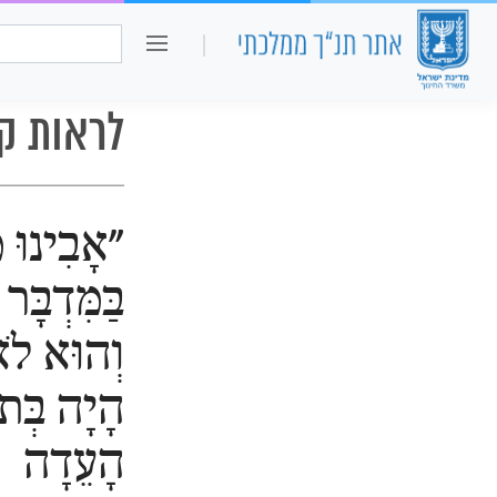
כיתה ו
חיפוש:
לראות ק
"אָבִינוּ 
בַּמִּדְבָּר
וְהוּא לֹ
הָיָה בְּתו
הָעֵדָה