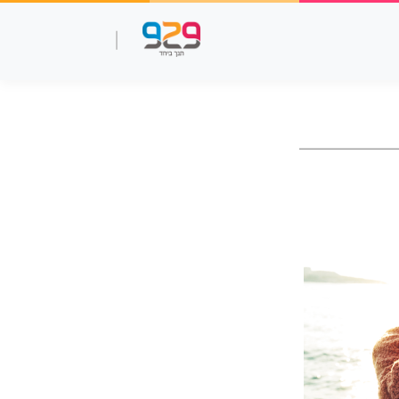
שאלות עמ"ר
תנך מלא
סרטוני למידה