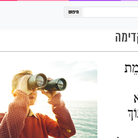
כיתה יב
דימה
מֵת
א
ֹךְ